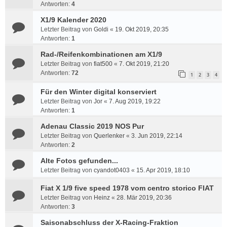
Antworten:
4
X1/9 Kalender 2020
Letzter Beitrag von
Goldi
«
19. Okt 2019, 20:35
Antworten:
1
Rad-/Reifenkombinationen am X1/9
Letzter Beitrag von
fiat500
«
7. Okt 2019, 21:20
Antworten:
72
1
2
3
4
Für den Winter digital konserviert
Letzter Beitrag von
Jor
«
7. Aug 2019, 19:22
Antworten:
1
Adenau Classic 2019 NOS Pur
Letzter Beitrag von
Querlenker
«
3. Jun 2019, 22:14
Antworten:
2
Alte Fotos gefunden...
Letzter Beitrag von
cyandot0403
«
15. Apr 2019, 18:10
Fiat X 1/9 five speed 1978 vom centro storico FIAT
Letzter Beitrag von
Heinz
«
28. Mär 2019, 20:36
Antworten:
3
Saisonabschluss der X-Racing-Fraktion