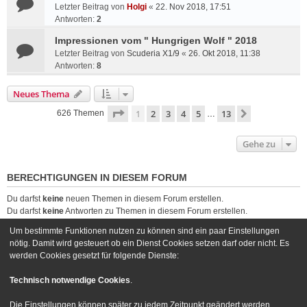
Letzter Beitrag von
Holgi
«
22. Nov 2018, 17:51
Antworten:
2
Impressionen vom " Hungrigen Wolf " 2018
Letzter Beitrag von
Scuderia X1/9
«
26. Okt 2018, 11:38
Antworten:
8
Neues Thema
Seite
1
von
13
1
2
3
4
5
13
Nächste
626 Themen
…
Gehe zu
BERECHTIGUNGEN IN DIESEM FORUM
Du darfst
keine
neuen Themen in diesem Forum erstellen.
Du darfst
keine
Antworten zu Themen in diesem Forum erstellen.
Du darfst deine Beiträge in diesem Forum
nicht
ändern.
Um bestimmte Funktionen nutzen zu können sind ein paar Einstellungen
Du darfst deine Beiträge in diesem Forum
nicht
löschen.
nötig. Damit wird gesteuert ob ein Dienst Cookies setzen darf oder nicht. Es
Du darfst
keine
Dateianhänge in diesem Forum erstellen.
werden Cookies gesetzt für folgende Dienste:
Foren-Übersicht
Kontakt
Technisch notwendige Cookies
.
Powered by
phpBB
® Forum Software © phpBB Limited
Die Einstellungen können später zu jedem Zeitpunkt geändert werden.