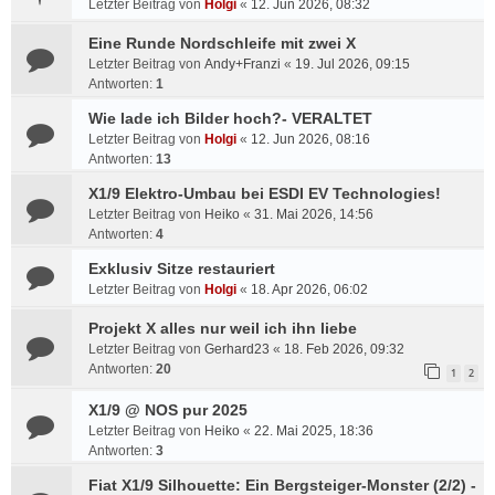
Letzter Beitrag von
Holgi
«
12. Jun 2026, 08:32
Eine Runde Nordschleife mit zwei X
Letzter Beitrag von
Andy+Franzi
«
19. Jul 2026, 09:15
Antworten:
1
Wie lade ich Bilder hoch?- VERALTET
Letzter Beitrag von
Holgi
«
12. Jun 2026, 08:16
Antworten:
13
X1/9 Elektro-Umbau bei ESDI EV Technologies!
Letzter Beitrag von
Heiko
«
31. Mai 2026, 14:56
Antworten:
4
Exklusiv Sitze restauriert
Letzter Beitrag von
Holgi
«
18. Apr 2026, 06:02
Projekt X alles nur weil ich ihn liebe
Letzter Beitrag von
Gerhard23
«
18. Feb 2026, 09:32
Antworten:
20
1
2
X1/9 @ NOS pur 2025
Letzter Beitrag von
Heiko
«
22. Mai 2025, 18:36
Antworten:
3
Fiat X1/9 Silhouette: Ein Bergsteiger-Monster (2/2) -