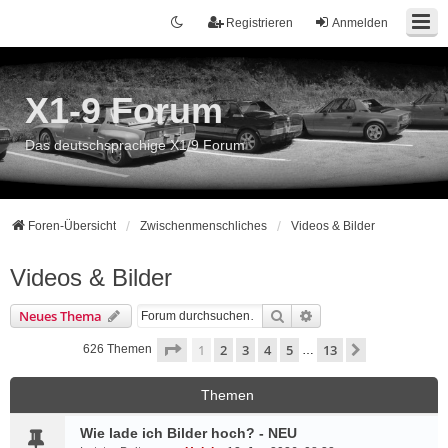
Registrieren
Anmelden
X1-9 Forum
Das deutschsprachige X1/9 Forum
Foren-Übersicht
Zwischenmenschliches
Videos & Bilder
Videos & Bilder
Suche
Erweiterte Suche
Neues Thema
Seite
1
von
13
1
2
3
4
5
13
Nächste
626 Themen
…
Themen
Wie lade ich Bilder hoch? - NEU