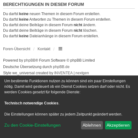
BERECHTIGUNGEN IN DIESEM FORUM
Du darfst
keine
neuen Themen in diesem Forum erstellen.
Du darfst
keine
Antworten zu Themen in diesem Forum erstellen.
Du darfst deine Beiträge in diesem Forum
nicht
ändern.
Du darfst deine Beiträge in diesem Forum
nicht
löschen.
Du darfst
keine
Dateianhänge in diesem Forum erstellen.
Foren-Übersicht
Kontakt
Powered by
phpBB
® Forum Software © phpBB Limited
Deutsche Übersetzung durch
phpBB.de
Style we_universal created by
INVENTEA
|
nextgen
Datenschutz
|
Nutzungsbedingungen
Um bestimmte Funktionen nutzen zu können sind ein paar Einstellungen
nötig. Damit wird gesteuert ob ein Dienst Cookies setzen darf oder nicht. Es
werden Cookies gesetzt für folgende Dienste:
Technisch notwendige Cookies
.
Die Einstellungen können später zu jedem Zeitpunkt geändert werden.
Zu den Cookie-Einstellungen
Ablehnen
Akzeptieren