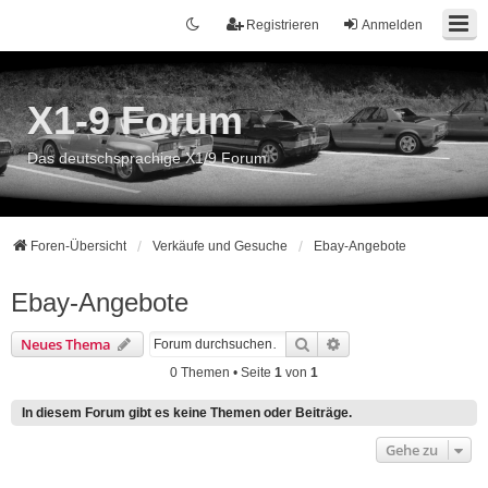
Registrieren
Anmelden
X1-9 Forum
Das deutschsprachige X1/9 Forum
Foren-Übersicht
Verkäufe und Gesuche
Ebay-Angebote
Ebay-Angebote
Suche
Erweiterte Suche
Neues Thema
0 Themen • Seite
1
von
1
In diesem Forum gibt es keine Themen oder Beiträge.
Gehe zu