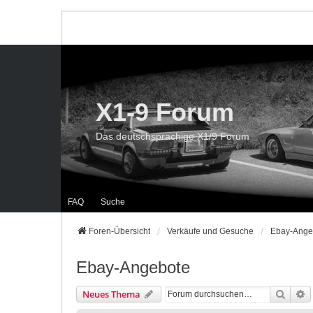
X1-9 Forum
Das deutschsprachige X1/9 Forum
FAQ
Suche
Foren-Übersicht
Verkäufe und Gesuche
Ebay-Ange
Ebay-Angebote
Suche
E
Neues Thema