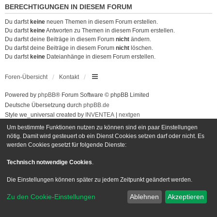
BERECHTIGUNGEN IN DIESEM FORUM
Du darfst
keine
neuen Themen in diesem Forum erstellen.
Du darfst
keine
Antworten zu Themen in diesem Forum erstellen.
Du darfst deine Beiträge in diesem Forum
nicht
ändern.
Du darfst deine Beiträge in diesem Forum
nicht
löschen.
Du darfst
keine
Dateianhänge in diesem Forum erstellen.
Foren-Übersicht
Kontakt
Powered by
phpBB
® Forum Software © phpBB Limited
Deutsche Übersetzung durch
phpBB.de
Style we_universal created by
INVENTEA
|
nextgen
Datenschutz
|
Nutzungsbedingungen
Um bestimmte Funktionen nutzen zu können sind ein paar Einstellungen
nötig. Damit wird gesteuert ob ein Dienst Cookies setzen darf oder nicht. Es
werden Cookies gesetzt für folgende Dienste:
Technisch notwendige Cookies
.
Die Einstellungen können später zu jedem Zeitpunkt geändert werden.
Zu den Cookie-Einstellungen
Ablehnen
Akzeptieren