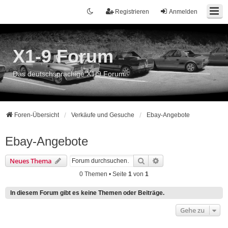
Registrieren
Anmelden
X1-9 Forum
Das deutschsprachige X1/9 Forum
Foren-Übersicht
Verkäufe und Gesuche
Ebay-Angebote
Ebay-Angebote
Suche
Erweiterte Suche
Neues Thema
0 Themen • Seite
1
von
1
In diesem Forum gibt es keine Themen oder Beiträge.
Gehe zu