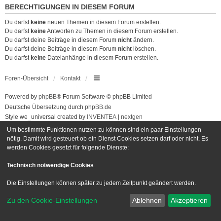
BERECHTIGUNGEN IN DIESEM FORUM
Du darfst
keine
neuen Themen in diesem Forum erstellen.
Du darfst
keine
Antworten zu Themen in diesem Forum erstellen.
Du darfst deine Beiträge in diesem Forum
nicht
ändern.
Du darfst deine Beiträge in diesem Forum
nicht
löschen.
Du darfst
keine
Dateianhänge in diesem Forum erstellen.
Foren-Übersicht
Kontakt
Powered by
phpBB
® Forum Software © phpBB Limited
Deutsche Übersetzung durch
phpBB.de
Style we_universal created by
INVENTEA
|
nextgen
Datenschutz
|
Nutzungsbedingungen
Um bestimmte Funktionen nutzen zu können sind ein paar Einstellungen
nötig. Damit wird gesteuert ob ein Dienst Cookies setzen darf oder nicht. Es
werden Cookies gesetzt für folgende Dienste:
Technisch notwendige Cookies
.
Die Einstellungen können später zu jedem Zeitpunkt geändert werden.
Zu den Cookie-Einstellungen
Ablehnen
Akzeptieren