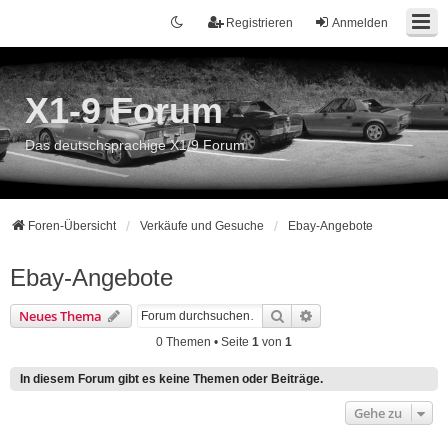
Registrieren
Anmelden
X1-9 Forum
Das deutschsprachige X1/9 Forum
Foren-Übersicht
Verkäufe und Gesuche
Ebay-Angebote
Ebay-Angebote
Suche
Erweiterte Suche
Neues Thema
0 Themen • Seite
1
von
1
In diesem Forum gibt es keine Themen oder Beiträge.
Gehe zu