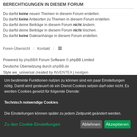
BERECHTIGUNGEN IN DIESEM FORUM
Du darfst
keine
neuen Themen in diesem Forum erstellen.
Du darfst
keine
Antworten zu Themen in diesem Forum erstellen.
Du darfst deine Beiträge in diesem Forum
nicht
ändern.
Du darfst deine Beiträge in diesem Forum
nicht
löschen.
Du darfst
keine
Dateianhänge in diesem Forum erstellen.
Foren-Übersicht
Kontakt
Powered by
phpBB
® Forum Software © phpBB Limited
Deutsche Übersetzung durch
phpBB.de
Style we_universal created by
INVENTEA
|
nextgen
Datenschutz
|
Nutzungsbedingungen
Um bestimmte Funktionen nutzen zu können sind ein paar Einstellungen
nötig. Damit wird gesteuert ob ein Dienst Cookies setzen darf oder nicht. Es
werden Cookies gesetzt für folgende Dienste:
Technisch notwendige Cookies
.
Die Einstellungen können später zu jedem Zeitpunkt geändert werden.
Zu den Cookie-Einstellungen
Ablehnen
Akzeptieren