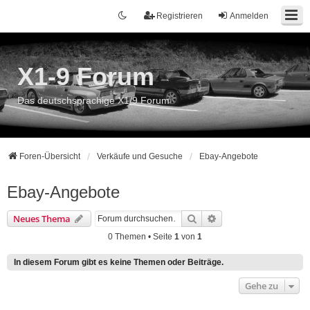
Registrieren
Anmelden
X1-9 Forum
Das deutschsprachige X1/9 Forum
Foren-Übersicht
Verkäufe und Gesuche
Ebay-Angebote
Ebay-Angebote
Suche
Erweiterte Suche
Neues Thema
0 Themen • Seite
1
von
1
In diesem Forum gibt es keine Themen oder Beiträge.
Gehe zu