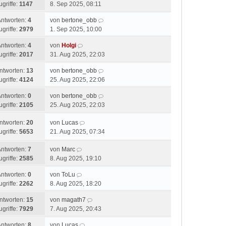
ugriffe:
1147
8. Sep 2025, 08:11
Antworten:
4
von
bertone_obb
ugriffe:
2979
1. Sep 2025, 10:00
Antworten:
4
von
Holgi
ugriffe:
2017
31. Aug 2025, 22:03
ntworten:
13
von
bertone_obb
ugriffe:
4124
25. Aug 2025, 22:06
Antworten:
0
von
bertone_obb
ugriffe:
2105
25. Aug 2025, 22:03
ntworten:
20
von
Lucas
ugriffe:
5653
21. Aug 2025, 07:34
Antworten:
7
von
Marc
ugriffe:
2585
8. Aug 2025, 19:10
Antworten:
0
von
ToLu
ugriffe:
2262
8. Aug 2025, 18:20
ntworten:
15
von
magath7
ugriffe:
7929
7. Aug 2025, 20:43
Antworten:
8
von
Lucas