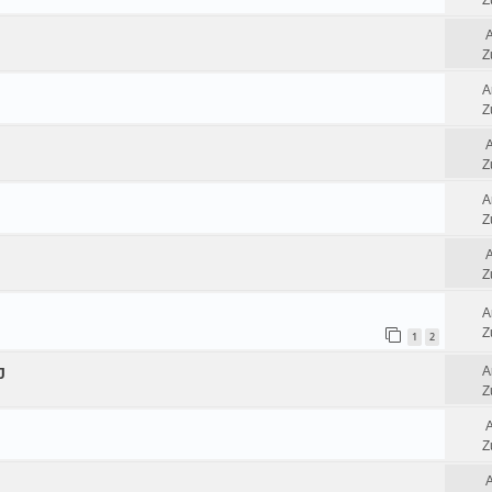
Z
Z
A
Z
Z
A
Z
Z
A
Z
1
2
A
J
Z
Z