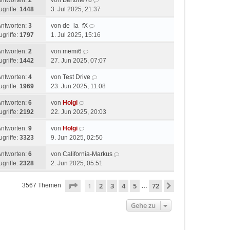
Antworten:
2
von
Bertone78
ugriffe:
1448
3. Jul 2025, 21:37
Antworten:
3
von
de_la_fX
ugriffe:
1797
1. Jul 2025, 15:16
Antworten:
2
von
memi6
ugriffe:
1442
27. Jun 2025, 07:07
Antworten:
4
von
Test Drive
ugriffe:
1969
23. Jun 2025, 11:08
Antworten:
6
von
Holgi
ugriffe:
2192
22. Jun 2025, 20:03
Antworten:
9
von
Holgi
ugriffe:
3323
9. Jun 2025, 02:50
Antworten:
6
von
California-Markus
ugriffe:
2328
2. Jun 2025, 05:51
Seite
1
von
72
1
2
3
4
5
72
Nächste
3567 Themen
…
Gehe zu