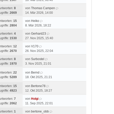
ugriffe:
1307
18. Mär 2026, 08:46
Antworten:
8
von
Thomas Campen
ugriffe:
2669
14. Mär 2026, 14:00
ntworten:
15
von
Heiko
ugriffe:
2804
8. Mär 2026, 18:22
Antworten:
4
von
Gerhard23
ugriffe:
1530
27. Nov 2025, 15:40
ntworten:
12
von
V170
ugriffe:
2670
26. Nov 2025, 22:04
Antworten:
8
von
Surbostel
ugriffe:
1970
3. Nov 2025, 21:01
ntworten:
22
von
Bernd
ugriffe:
5289
18. Okt 2025, 21:21
ntworten:
15
von
Bertone78
ugriffe:
4923
12. Okt 2025, 18:27
Antworten:
7
von
Holgi
ugriffe:
2062
11. Sep 2025, 22:01
Antworten:
1
von
bertone_obb