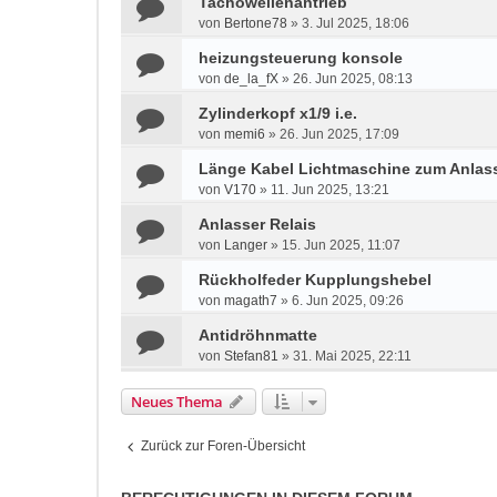
Tachowellenantrieb
von
Bertone78
»
3. Jul 2025, 18:06
heizungsteuerung konsole
von
de_la_fX
»
26. Jun 2025, 08:13
Zylinderkopf x1/9 i.e.
von
memi6
»
26. Jun 2025, 17:09
Länge Kabel Lichtmaschine zum Anlass
von
V170
»
11. Jun 2025, 13:21
Anlasser Relais
von
Langer
»
15. Jun 2025, 11:07
Rückholfeder Kupplungshebel
von
magath7
»
6. Jun 2025, 09:26
Antidröhnmatte
von
Stefan81
»
31. Mai 2025, 22:11
Neues Thema
Zurück zur Foren-Übersicht