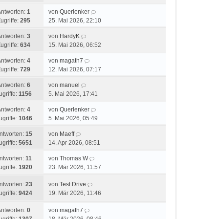
Antworten:
1
von
Querlenker
ugriffe:
295
25. Mai 2026, 22:10
Antworten:
3
von
HardyK
ugriffe:
634
15. Mai 2026, 06:52
Antworten:
4
von
magath7
ugriffe:
729
12. Mai 2026, 07:17
Antworten:
6
von
manuel
ugriffe:
1156
5. Mai 2026, 17:41
Antworten:
4
von
Querlenker
ugriffe:
1046
5. Mai 2026, 05:49
ntworten:
15
von
Maeff
ugriffe:
5651
14. Apr 2026, 08:51
ntworten:
11
von
Thomas W
ugriffe:
1920
23. Mär 2026, 11:57
ntworten:
23
von
Test Drive
ugriffe:
9424
19. Mär 2026, 11:46
Antworten:
0
von
magath7