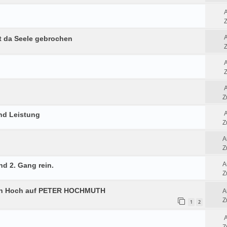
Z
t da Seele gebrochen
Z
Z
Z
nd Leistung
Z
A
Z
A
nd 2. Gang rein.
Z
in Hoch auf PETER HOCHMUTH
A
Z
1
2