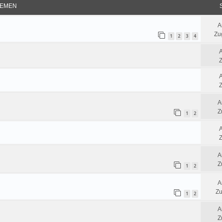
EMEN
A
Zug
1
2
3
4
Z
Z
A
Z
1
2
Z
A
Z
1
2
A
Zu
1
2
A
Z