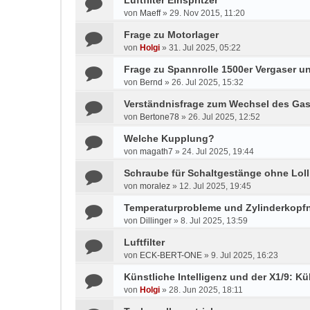
Luftfilter Einspritzer
von
Maeff
»
29. Nov 2015, 11:20
Frage zu Motorlager
von
Holgi
»
31. Jul 2025, 05:22
Frage zu Spannrolle 1500er Vergaser un
von
Bernd
»
26. Jul 2025, 15:32
Verständnisfrage zum Wechsel des Gas
von
Bertone78
»
26. Jul 2025, 12:52
Welche Kupplung?
von
magath7
»
24. Jul 2025, 19:44
Schraube für Schaltgestänge ohne Lol
von
moralez
»
12. Jul 2025, 19:45
Temperaturprobleme und Zylinderkop
von
Dillinger
»
8. Jul 2025, 13:59
Luftfilter
von
ECK-BERT-ONE
»
9. Jul 2025, 16:23
Künstliche Intelligenz und der X1/9: Kü
von
Holgi
»
28. Jun 2025, 18:11