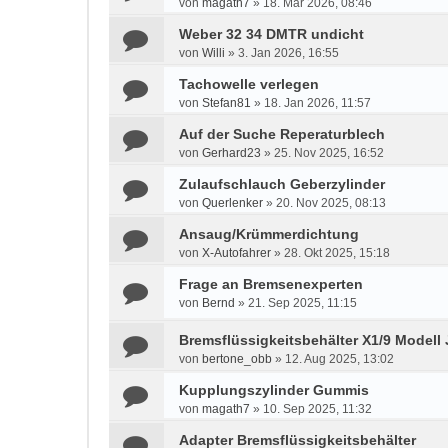
von
magath7
»
18. Mär 2026, 08:46
Weber 32 34 DMTR undicht
von
Willi
»
3. Jan 2026, 16:55
Tachowelle verlegen
von
Stefan81
»
18. Jan 2026, 11:57
Auf der Suche Reperaturblech
von
Gerhard23
»
25. Nov 2025, 16:52
Zulaufschlauch Geberzylinder
von
Querlenker
»
20. Nov 2025, 08:13
Ansaug/Krümmerdichtung
von
X-Autofahrer
»
28. Okt 2025, 15:18
Frage an Bremsenexperten
von
Bernd
»
21. Sep 2025, 11:15
Bremsflüssigkeitsbehälter X1/9 Modell 
von
bertone_obb
»
12. Aug 2025, 13:02
Kupplungszylinder Gummis
von
magath7
»
10. Sep 2025, 11:32
Adapter Bremsflüssigkeitsbehälter