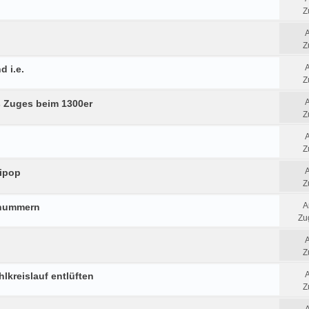
Z
Z
d i.e.
Z
 Zuges beim 1300er
Z
Z
lipop
Z
A
fnummern
Zug
Z
hlkreislauf entlüften
Z