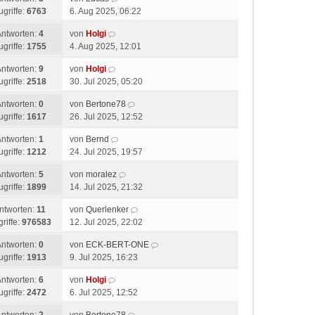
ugriffe:
6763
6. Aug 2025, 06:22
Antworten:
4
von
Holgi
ugriffe:
1755
4. Aug 2025, 12:01
Antworten:
9
von
Holgi
ugriffe:
2518
30. Jul 2025, 05:20
Antworten:
0
von
Bertone78
ugriffe:
1617
26. Jul 2025, 12:52
Antworten:
1
von
Bernd
ugriffe:
1212
24. Jul 2025, 19:57
Antworten:
5
von
moralez
ugriffe:
1899
14. Jul 2025, 21:32
ntworten:
11
von
Querlenker
riffe:
976583
12. Jul 2025, 22:02
Antworten:
0
von
ECK-BERT-ONE
ugriffe:
1913
9. Jul 2025, 16:23
Antworten:
6
von
Holgi
ugriffe:
2472
6. Jul 2025, 12:52