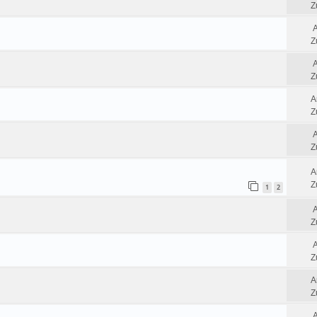
Z
Z
Z
A
Z
Z
A
Z
1
2
Z
Z
A
Z