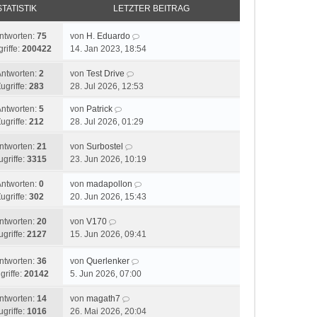
STATISTIK
LETZTER BEITRAG
ntworten:
75
von
H. Eduardo
riffe:
200422
14. Jan 2023, 18:54
Antworten:
2
von
Test Drive
ugriffe:
283
28. Jul 2026, 12:53
Antworten:
5
von
Patrick
ugriffe:
212
28. Jul 2026, 01:29
ntworten:
21
von
Surbostel
ugriffe:
3315
23. Jun 2026, 10:19
Antworten:
0
von
madapollon
ugriffe:
302
20. Jun 2026, 15:43
ntworten:
20
von
V170
ugriffe:
2127
15. Jun 2026, 09:41
ntworten:
36
von
Querlenker
griffe:
20142
5. Jun 2026, 07:00
ntworten:
14
von
magath7
ugriffe:
1016
26. Mai 2026, 20:04