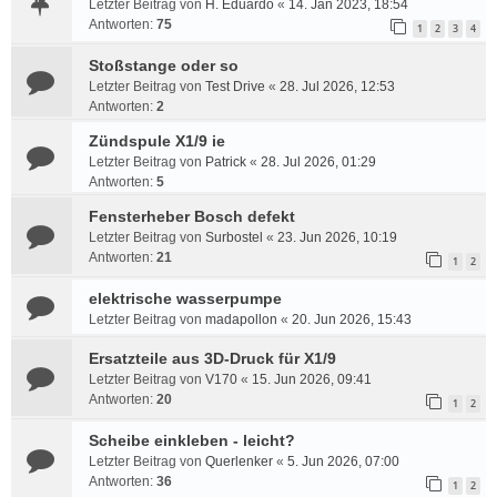
Letzter Beitrag von
H. Eduardo
«
14. Jan 2023, 18:54
Antworten:
75
1
2
3
4
Stoßstange oder so
Letzter Beitrag von
Test Drive
«
28. Jul 2026, 12:53
Antworten:
2
Zündspule X1/9 ie
Letzter Beitrag von
Patrick
«
28. Jul 2026, 01:29
Antworten:
5
Fensterheber Bosch defekt
Letzter Beitrag von
Surbostel
«
23. Jun 2026, 10:19
Antworten:
21
1
2
elektrische wasserpumpe
Letzter Beitrag von
madapollon
«
20. Jun 2026, 15:43
Ersatzteile aus 3D-Druck für X1/9
Letzter Beitrag von
V170
«
15. Jun 2026, 09:41
Antworten:
20
1
2
Scheibe einkleben - leicht?
Letzter Beitrag von
Querlenker
«
5. Jun 2026, 07:00
Antworten:
36
1
2