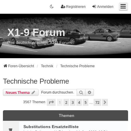
Registrieren
Anmelden
X1-9 Forum
Das deutschsprachige X1/9 Forum
Foren-Übersicht
Technik
Technische Probleme
Technische Probleme
Suche
Erweiterte Suche
Neues Thema
Seite
1
von
72
1
2
3
4
5
72
Nächste
3567 Themen
…
Themen
Substitutions Ersatzteilliste