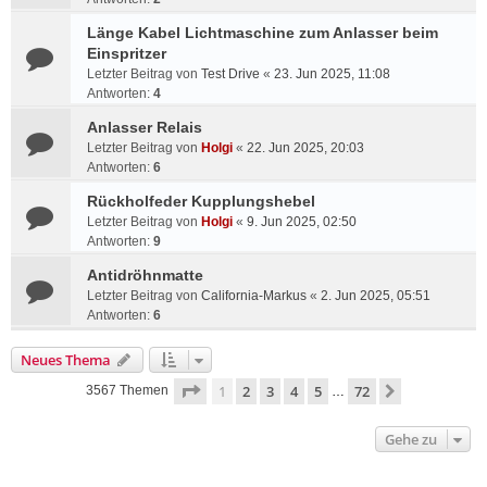
Länge Kabel Lichtmaschine zum Anlasser beim
Einspritzer
Letzter Beitrag von
Test Drive
«
23. Jun 2025, 11:08
Antworten:
4
Anlasser Relais
Letzter Beitrag von
Holgi
«
22. Jun 2025, 20:03
Antworten:
6
Rückholfeder Kupplungshebel
Letzter Beitrag von
Holgi
«
9. Jun 2025, 02:50
Antworten:
9
Antidröhnmatte
Letzter Beitrag von
California-Markus
«
2. Jun 2025, 05:51
Antworten:
6
Neues Thema
Seite
1
von
72
1
2
3
4
5
72
Nächste
3567 Themen
…
Gehe zu