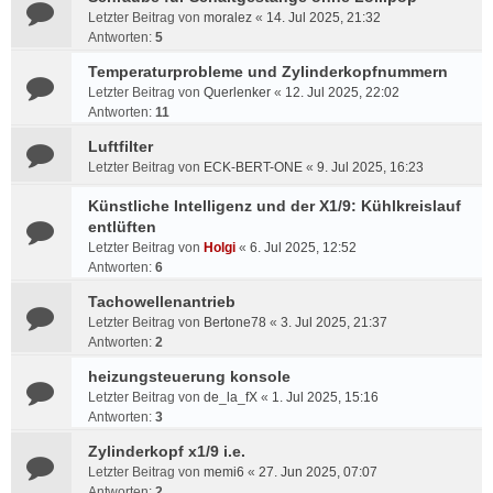
Letzter Beitrag von
moralez
«
14. Jul 2025, 21:32
Antworten:
5
Temperaturprobleme und Zylinderkopfnummern
Letzter Beitrag von
Querlenker
«
12. Jul 2025, 22:02
Antworten:
11
Luftfilter
Letzter Beitrag von
ECK-BERT-ONE
«
9. Jul 2025, 16:23
Künstliche Intelligenz und der X1/9: Kühlkreislauf
entlüften
Letzter Beitrag von
Holgi
«
6. Jul 2025, 12:52
Antworten:
6
Tachowellenantrieb
Letzter Beitrag von
Bertone78
«
3. Jul 2025, 21:37
Antworten:
2
heizungsteuerung konsole
Letzter Beitrag von
de_la_fX
«
1. Jul 2025, 15:16
Antworten:
3
Zylinderkopf x1/9 i.e.
Letzter Beitrag von
memi6
«
27. Jun 2025, 07:07
Antworten:
2