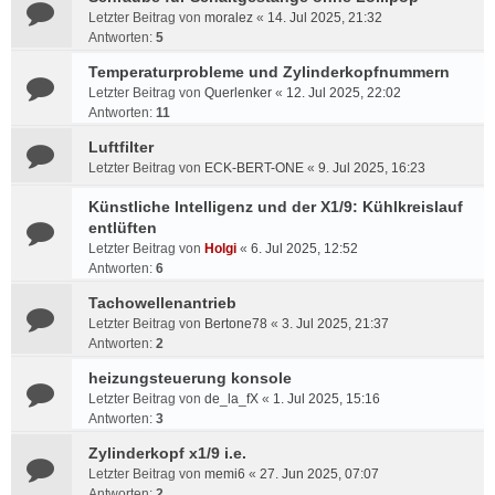
Letzter Beitrag von
moralez
«
14. Jul 2025, 21:32
Antworten:
5
Temperaturprobleme und Zylinderkopfnummern
Letzter Beitrag von
Querlenker
«
12. Jul 2025, 22:02
Antworten:
11
Luftfilter
Letzter Beitrag von
ECK-BERT-ONE
«
9. Jul 2025, 16:23
Künstliche Intelligenz und der X1/9: Kühlkreislauf
entlüften
Letzter Beitrag von
Holgi
«
6. Jul 2025, 12:52
Antworten:
6
Tachowellenantrieb
Letzter Beitrag von
Bertone78
«
3. Jul 2025, 21:37
Antworten:
2
heizungsteuerung konsole
Letzter Beitrag von
de_la_fX
«
1. Jul 2025, 15:16
Antworten:
3
Zylinderkopf x1/9 i.e.
Letzter Beitrag von
memi6
«
27. Jun 2025, 07:07
Antworten:
2