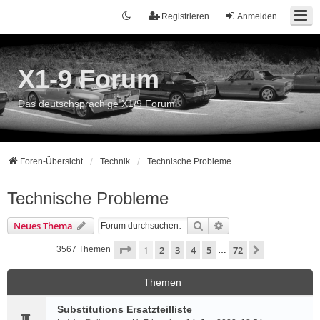
Registrieren
Anmelden
X1-9 Forum
Das deutschsprachige X1/9 Forum
Foren-Übersicht
Technik
Technische Probleme
Technische Probleme
Suche
Erweiterte Suche
Neues Thema
Seite
1
von
72
1
2
3
4
5
72
Nächste
3567 Themen
…
Themen
Substitutions Ersatzteilliste