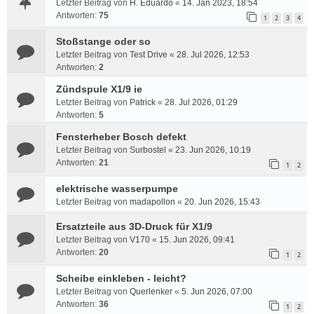
Letzter Beitrag von
H. Eduardo
«
14. Jan 2023, 18:54
Antworten:
75
1
2
3
4
Stoßstange oder so
Letzter Beitrag von
Test Drive
«
28. Jul 2026, 12:53
Antworten:
2
Zündspule X1/9 ie
Letzter Beitrag von
Patrick
«
28. Jul 2026, 01:29
Antworten:
5
Fensterheber Bosch defekt
Letzter Beitrag von
Surbostel
«
23. Jun 2026, 10:19
Antworten:
21
1
2
elektrische wasserpumpe
Letzter Beitrag von
madapollon
«
20. Jun 2026, 15:43
Ersatzteile aus 3D-Druck für X1/9
Letzter Beitrag von
V170
«
15. Jun 2026, 09:41
Antworten:
20
1
2
Scheibe einkleben - leicht?
Letzter Beitrag von
Querlenker
«
5. Jun 2026, 07:00
Antworten:
36
1
2