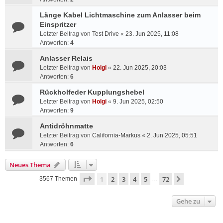
Länge Kabel Lichtmaschine zum Anlasser beim
Einspritzer
Letzter Beitrag von
Test Drive
«
23. Jun 2025, 11:08
Antworten:
4
Anlasser Relais
Letzter Beitrag von
Holgi
«
22. Jun 2025, 20:03
Antworten:
6
Rückholfeder Kupplungshebel
Letzter Beitrag von
Holgi
«
9. Jun 2025, 02:50
Antworten:
9
Antidröhnmatte
Letzter Beitrag von
California-Markus
«
2. Jun 2025, 05:51
Antworten:
6
Neues Thema
Seite
1
von
72
1
2
3
4
5
72
Nächste
3567 Themen
…
Gehe zu