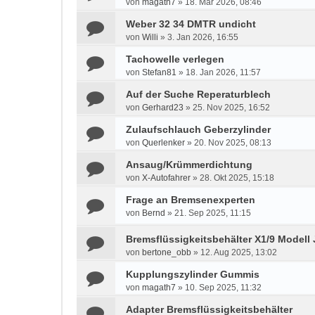
von
magath7
»
18. Mär 2026, 08:46
Weber 32 34 DMTR undicht
von
Willi
»
3. Jan 2026, 16:55
Tachowelle verlegen
von
Stefan81
»
18. Jan 2026, 11:57
Auf der Suche Reperaturblech
von
Gerhard23
»
25. Nov 2025, 16:52
Zulaufschlauch Geberzylinder
von
Querlenker
»
20. Nov 2025, 08:13
Ansaug/Krümmerdichtung
von
X-Autofahrer
»
28. Okt 2025, 15:18
Frage an Bremsenexperten
von
Bernd
»
21. Sep 2025, 11:15
Bremsflüssigkeitsbehälter X1/9 Modell 
von
bertone_obb
»
12. Aug 2025, 13:02
Kupplungszylinder Gummis
von
magath7
»
10. Sep 2025, 11:32
Adapter Bremsflüssigkeitsbehälter