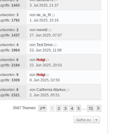
Antworten:
2
von
Bertone78
ugriffe:
1443
3. Jul 2025, 21:37
Antworten:
3
von
de_la_fX
ugriffe:
1792
1. Jul 2025, 15:16
Antworten:
2
von
memi6
ugriffe:
1437
27. Jun 2025, 07:07
Antworten:
4
von
Test Drive
ugriffe:
1964
23. Jun 2025, 11:08
Antworten:
6
von
Holgi
ugriffe:
2184
22. Jun 2025, 20:03
Antworten:
9
von
Holgi
ugriffe:
3309
9. Jun 2025, 02:50
Antworten:
6
von
California-Markus
ugriffe:
2321
2. Jun 2025, 05:51
Seite
1
von
72
1
2
3
4
5
72
Nächste
3567 Themen
…
Gehe zu