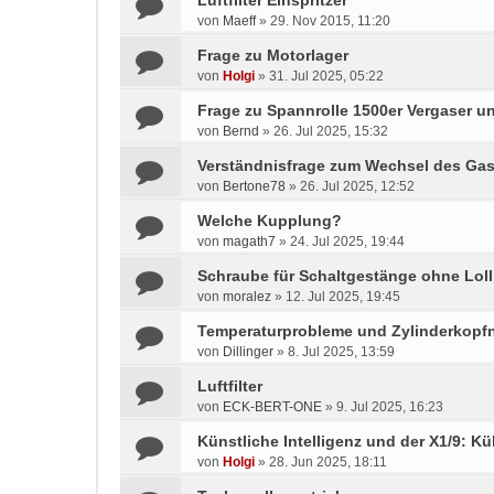
Luftfilter Einspritzer
von
Maeff
»
29. Nov 2015, 11:20
Frage zu Motorlager
von
Holgi
»
31. Jul 2025, 05:22
Frage zu Spannrolle 1500er Vergaser un
von
Bernd
»
26. Jul 2025, 15:32
Verständnisfrage zum Wechsel des Gas
von
Bertone78
»
26. Jul 2025, 12:52
Welche Kupplung?
von
magath7
»
24. Jul 2025, 19:44
Schraube für Schaltgestänge ohne Lol
von
moralez
»
12. Jul 2025, 19:45
Temperaturprobleme und Zylinderkop
von
Dillinger
»
8. Jul 2025, 13:59
Luftfilter
von
ECK-BERT-ONE
»
9. Jul 2025, 16:23
Künstliche Intelligenz und der X1/9: Kü
von
Holgi
»
28. Jun 2025, 18:11