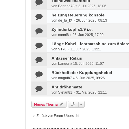
Tachowellenantrieb
von
Bertone78
»
3. Jul 2025, 18:06
heizungsteuerung konsole
von
de_la_fX
»
26. Jun 2025, 08:13
Zylinderkopf x1/9 i.e.
von
memi6
»
26. Jun 2025, 17:09
Länge Kabel Lichtmaschine zum Anlass
von
V170
»
11. Jun 2025, 13:21
Anlasser Relais
von
Langer
»
15. Jun 2025, 11:07
Rückholfeder Kupplungshebel
von
magath7
»
6. Jun 2025, 09:26
Antidröhnmatte
von
Stefan81
»
31. Mai 2025, 22:11
Neues Thema
Zurück zur Foren-Übersicht