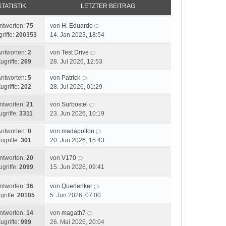
STATISTIK
LETZTER BEITRAG
ntworten:
75
von
H. Eduardo
riffe:
200353
14. Jan 2023, 18:54
Antworten:
2
von
Test Drive
ugriffe:
269
28. Jul 2026, 12:53
Antworten:
5
von
Patrick
ugriffe:
202
28. Jul 2026, 01:29
ntworten:
21
von
Surbostel
ugriffe:
3311
23. Jun 2026, 10:19
Antworten:
0
von
madapollon
ugriffe:
301
20. Jun 2026, 15:43
ntworten:
20
von
V170
ugriffe:
2099
15. Jun 2026, 09:41
ntworten:
36
von
Querlenker
griffe:
20105
5. Jun 2026, 07:00
ntworten:
14
von
magath7
ugriffe:
999
26. Mai 2026, 20:04