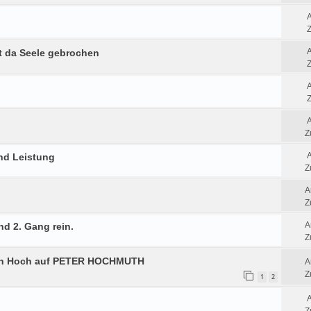
Z
t da Seele gebrochen
Z
Z
Z
nd Leistung
Z
A
Z
A
nd 2. Gang rein.
Z
in Hoch auf PETER HOCHMUTH
A
Z
1
2