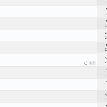
Z
Z
Z
A
Z
Z
A
Z
1
2
Z
Z
A
Z