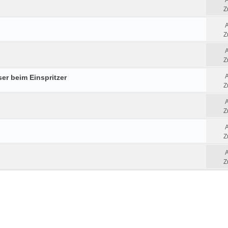
Z
Z
Z
er beim Einspritzer
Z
Z
Z
Z