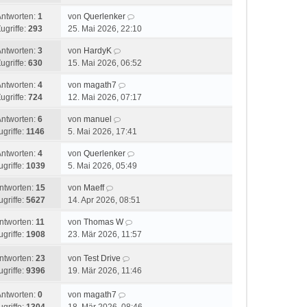
Antworten:
1
von
Querlenker
ugriffe:
293
25. Mai 2026, 22:10
Antworten:
3
von
HardyK
ugriffe:
630
15. Mai 2026, 06:52
Antworten:
4
von
magath7
ugriffe:
724
12. Mai 2026, 07:17
Antworten:
6
von
manuel
ugriffe:
1146
5. Mai 2026, 17:41
Antworten:
4
von
Querlenker
ugriffe:
1039
5. Mai 2026, 05:49
ntworten:
15
von
Maeff
ugriffe:
5627
14. Apr 2026, 08:51
ntworten:
11
von
Thomas W
ugriffe:
1908
23. Mär 2026, 11:57
ntworten:
23
von
Test Drive
ugriffe:
9396
19. Mär 2026, 11:46
Antworten:
0
von
magath7