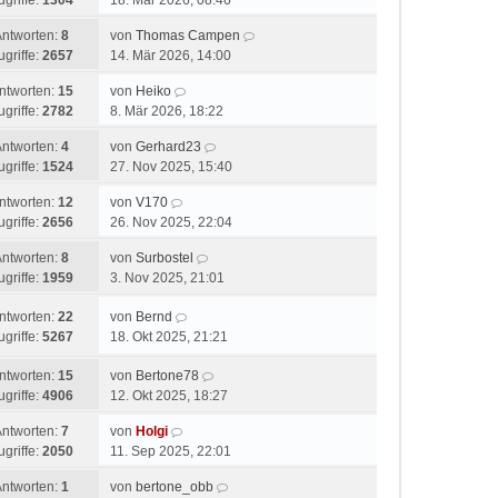
ugriffe:
1304
18. Mär 2026, 08:46
Antworten:
8
von
Thomas Campen
ugriffe:
2657
14. Mär 2026, 14:00
ntworten:
15
von
Heiko
ugriffe:
2782
8. Mär 2026, 18:22
Antworten:
4
von
Gerhard23
ugriffe:
1524
27. Nov 2025, 15:40
ntworten:
12
von
V170
ugriffe:
2656
26. Nov 2025, 22:04
Antworten:
8
von
Surbostel
ugriffe:
1959
3. Nov 2025, 21:01
ntworten:
22
von
Bernd
ugriffe:
5267
18. Okt 2025, 21:21
ntworten:
15
von
Bertone78
ugriffe:
4906
12. Okt 2025, 18:27
Antworten:
7
von
Holgi
ugriffe:
2050
11. Sep 2025, 22:01
Antworten:
1
von
bertone_obb