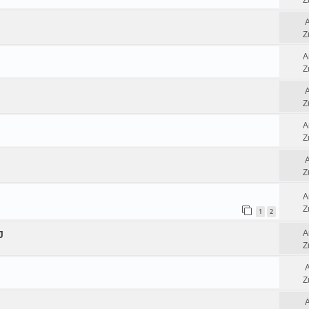
Z
Z
A
Z
Z
A
Z
Z
A
Z
1
2
A
J
Z
Z