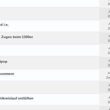
Z
Z
d i.e.
Z
 Zuges beim 1300er
Z
Z
lipop
Z
A
fnummern
Zug
Z
hlkreislauf entlüften
Z