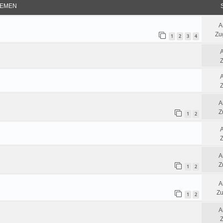
EMEN
A
Zug
1
2
3
4
Z
Z
A
Z
1
2
Z
A
Z
1
2
A
Zu
1
2
A
Z