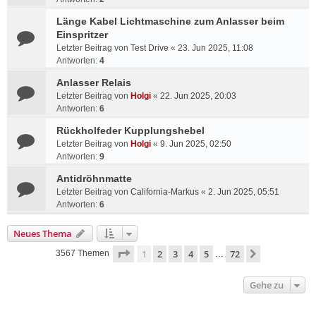
Länge Kabel Lichtmaschine zum Anlasser beim
Einspritzer
Letzter Beitrag von
Test Drive
«
23. Jun 2025, 11:08
Antworten:
4
Anlasser Relais
Letzter Beitrag von
Holgi
«
22. Jun 2025, 20:03
Antworten:
6
Rückholfeder Kupplungshebel
Letzter Beitrag von
Holgi
«
9. Jun 2025, 02:50
Antworten:
9
Antidröhnmatte
Letzter Beitrag von
California-Markus
«
2. Jun 2025, 05:51
Antworten:
6
Neues Thema
Seite
1
von
72
1
2
3
4
5
72
Nächste
3567 Themen
…
Gehe zu