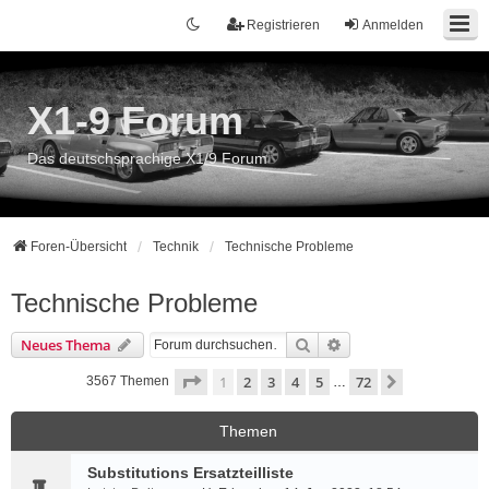
Registrieren
Anmelden
X1-9 Forum
Das deutschsprachige X1/9 Forum
Foren-Übersicht
Technik
Technische Probleme
Technische Probleme
Suche
Erweiterte Suche
Neues Thema
Seite
1
von
72
1
2
3
4
5
72
Nächste
3567 Themen
…
Themen
Substitutions Ersatzteilliste