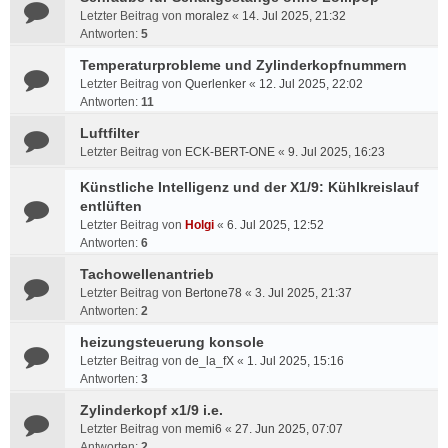
Letzter Beitrag von
moralez
«
14. Jul 2025, 21:32
Antworten:
5
Temperaturprobleme und Zylinderkopfnummern
Letzter Beitrag von
Querlenker
«
12. Jul 2025, 22:02
Antworten:
11
Luftfilter
Letzter Beitrag von
ECK-BERT-ONE
«
9. Jul 2025, 16:23
Künstliche Intelligenz und der X1/9: Kühlkreislauf
entlüften
Letzter Beitrag von
Holgi
«
6. Jul 2025, 12:52
Antworten:
6
Tachowellenantrieb
Letzter Beitrag von
Bertone78
«
3. Jul 2025, 21:37
Antworten:
2
heizungsteuerung konsole
Letzter Beitrag von
de_la_fX
«
1. Jul 2025, 15:16
Antworten:
3
Zylinderkopf x1/9 i.e.
Letzter Beitrag von
memi6
«
27. Jun 2025, 07:07
Antworten:
2