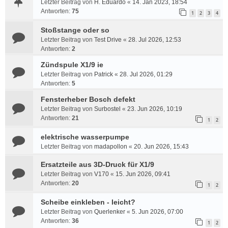
Letzter Beitrag von
H. Eduardo
«
14. Jan 2023, 18:54
Antworten:
75
1
2
3
4
Stoßstange oder so
Letzter Beitrag von
Test Drive
«
28. Jul 2026, 12:53
Antworten:
2
Zündspule X1/9 ie
Letzter Beitrag von
Patrick
«
28. Jul 2026, 01:29
Antworten:
5
Fensterheber Bosch defekt
Letzter Beitrag von
Surbostel
«
23. Jun 2026, 10:19
Antworten:
21
1
2
elektrische wasserpumpe
Letzter Beitrag von
madapollon
«
20. Jun 2026, 15:43
Ersatzteile aus 3D-Druck für X1/9
Letzter Beitrag von
V170
«
15. Jun 2026, 09:41
Antworten:
20
1
2
Scheibe einkleben - leicht?
Letzter Beitrag von
Querlenker
«
5. Jun 2026, 07:00
Antworten:
36
1
2