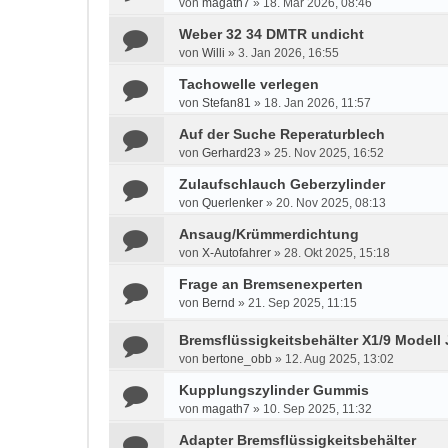
von
magath7
»
18. Mär 2026, 08:46
Weber 32 34 DMTR undicht
von
Willi
»
3. Jan 2026, 16:55
Tachowelle verlegen
von
Stefan81
»
18. Jan 2026, 11:57
Auf der Suche Reperaturblech
von
Gerhard23
»
25. Nov 2025, 16:52
Zulaufschlauch Geberzylinder
von
Querlenker
»
20. Nov 2025, 08:13
Ansaug/Krümmerdichtung
von
X-Autofahrer
»
28. Okt 2025, 15:18
Frage an Bremsenexperten
von
Bernd
»
21. Sep 2025, 11:15
Bremsflüssigkeitsbehälter X1/9 Modell 
von
bertone_obb
»
12. Aug 2025, 13:02
Kupplungszylinder Gummis
von
magath7
»
10. Sep 2025, 11:32
Adapter Bremsflüssigkeitsbehälter