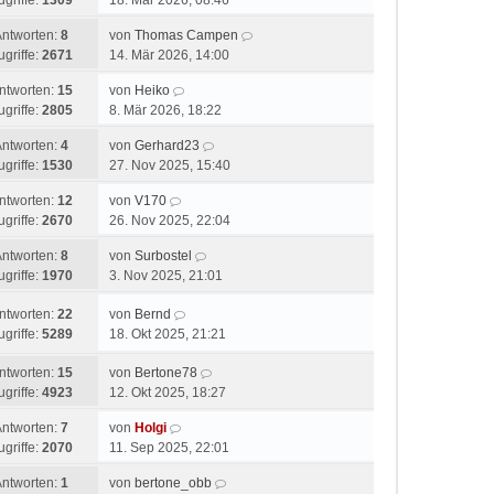
ugriffe:
1309
18. Mär 2026, 08:46
Antworten:
8
von
Thomas Campen
ugriffe:
2671
14. Mär 2026, 14:00
ntworten:
15
von
Heiko
ugriffe:
2805
8. Mär 2026, 18:22
Antworten:
4
von
Gerhard23
ugriffe:
1530
27. Nov 2025, 15:40
ntworten:
12
von
V170
ugriffe:
2670
26. Nov 2025, 22:04
Antworten:
8
von
Surbostel
ugriffe:
1970
3. Nov 2025, 21:01
ntworten:
22
von
Bernd
ugriffe:
5289
18. Okt 2025, 21:21
ntworten:
15
von
Bertone78
ugriffe:
4923
12. Okt 2025, 18:27
Antworten:
7
von
Holgi
ugriffe:
2070
11. Sep 2025, 22:01
Antworten:
1
von
bertone_obb