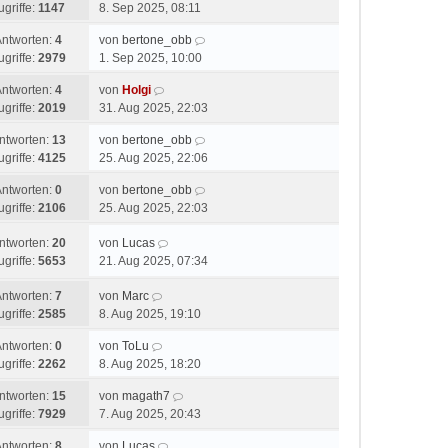
ugriffe:
1147
8. Sep 2025, 08:11
Antworten:
4
von
bertone_obb
ugriffe:
2979
1. Sep 2025, 10:00
Antworten:
4
von
Holgi
ugriffe:
2019
31. Aug 2025, 22:03
ntworten:
13
von
bertone_obb
ugriffe:
4125
25. Aug 2025, 22:06
Antworten:
0
von
bertone_obb
ugriffe:
2106
25. Aug 2025, 22:03
ntworten:
20
von
Lucas
ugriffe:
5653
21. Aug 2025, 07:34
Antworten:
7
von
Marc
ugriffe:
2585
8. Aug 2025, 19:10
Antworten:
0
von
ToLu
ugriffe:
2262
8. Aug 2025, 18:20
ntworten:
15
von
magath7
ugriffe:
7929
7. Aug 2025, 20:43
Antworten:
8
von
Lucas