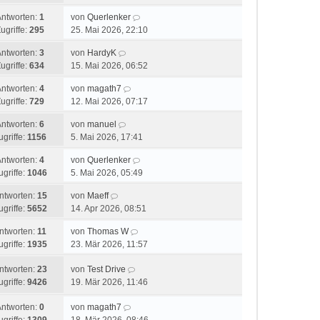
Antworten:
1
von
Querlenker
ugriffe:
295
25. Mai 2026, 22:10
Antworten:
3
von
HardyK
ugriffe:
634
15. Mai 2026, 06:52
Antworten:
4
von
magath7
ugriffe:
729
12. Mai 2026, 07:17
Antworten:
6
von
manuel
ugriffe:
1156
5. Mai 2026, 17:41
Antworten:
4
von
Querlenker
ugriffe:
1046
5. Mai 2026, 05:49
ntworten:
15
von
Maeff
ugriffe:
5652
14. Apr 2026, 08:51
ntworten:
11
von
Thomas W
ugriffe:
1935
23. Mär 2026, 11:57
ntworten:
23
von
Test Drive
ugriffe:
9426
19. Mär 2026, 11:46
Antworten:
0
von
magath7