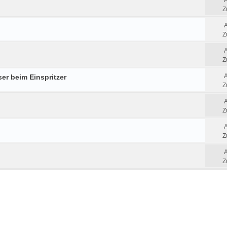
Z
Z
Z
er beim Einspritzer
Z
Z
Z
Z