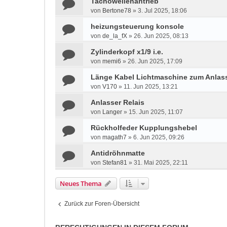
Tachowellenantrieb
von
Bertone78
»
3. Jul 2025, 18:06
heizungsteuerung konsole
von
de_la_fX
»
26. Jun 2025, 08:13
Zylinderkopf x1/9 i.e.
von
memi6
»
26. Jun 2025, 17:09
Länge Kabel Lichtmaschine zum Anlass
von
V170
»
11. Jun 2025, 13:21
Anlasser Relais
von
Langer
»
15. Jun 2025, 11:07
Rückholfeder Kupplungshebel
von
magath7
»
6. Jun 2025, 09:26
Antidröhnmatte
von
Stefan81
»
31. Mai 2025, 22:11
Neues Thema
Zurück zur Foren-Übersicht