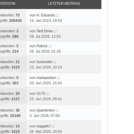
STATISTIK
LETZTER BEITRAG
ntworten:
75
von
H. Eduardo
riffe:
200426
14. Jan 2023, 18:54
Antworten:
2
von
Test Drive
ugriffe:
286
28. Jul 2026, 12:53
Antworten:
5
von
Patrick
ugriffe:
214
28. Jul 2026, 01:29
ntworten:
21
von
Surbostel
ugriffe:
3315
23. Jun 2026, 10:19
Antworten:
0
von
madapollon
ugriffe:
303
20. Jun 2026, 15:43
ntworten:
20
von
V170
ugriffe:
2127
15. Jun 2026, 09:41
ntworten:
36
von
Querlenker
griffe:
20166
5. Jun 2026, 07:00
ntworten:
14
von
magath7
ugriffe:
1016
26. Mai 2026, 20:04