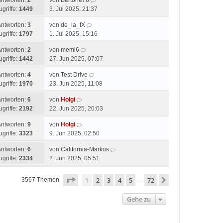
Antworten:
2
von
Bertone78
ugriffe:
1449
3. Jul 2025, 21:37
Antworten:
3
von
de_la_fX
ugriffe:
1797
1. Jul 2025, 15:16
Antworten:
2
von
memi6
ugriffe:
1442
27. Jun 2025, 07:07
Antworten:
4
von
Test Drive
ugriffe:
1970
23. Jun 2025, 11:08
Antworten:
6
von
Holgi
ugriffe:
2192
22. Jun 2025, 20:03
Antworten:
9
von
Holgi
ugriffe:
3323
9. Jun 2025, 02:50
Antworten:
6
von
California-Markus
ugriffe:
2334
2. Jun 2025, 05:51
Seite
1
von
72
1
2
3
4
5
72
Nächste
3567 Themen
…
Gehe zu