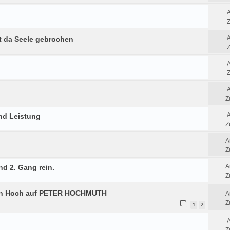
Z
t da Seele gebrochen
Z
Z
Z
nd Leistung
Z
A
Z
A
nd 2. Gang rein.
Z
in Hoch auf PETER HOCHMUTH
A
Z
1
2