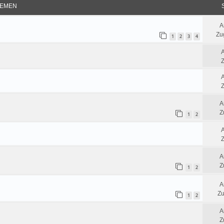
EMEN
A
Zug
1
2
3
4
Z
Z
A
Z
1
2
Z
A
Z
1
2
A
Zu
1
2
A
Z