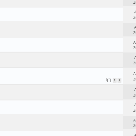
Z
Z
Z
A
Z
Z
A
Z
1
2
Z
Z
A
Z