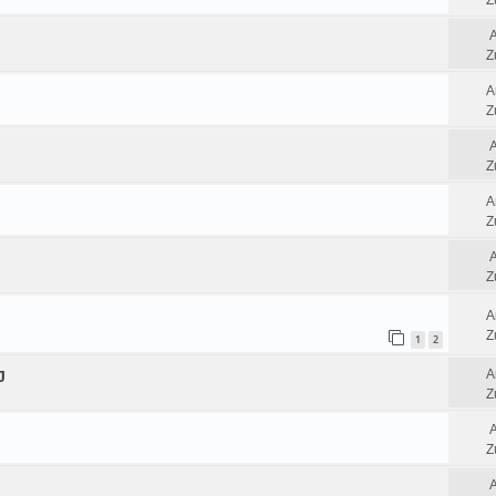
Z
Z
A
Z
Z
A
Z
Z
A
Z
1
2
A
J
Z
Z