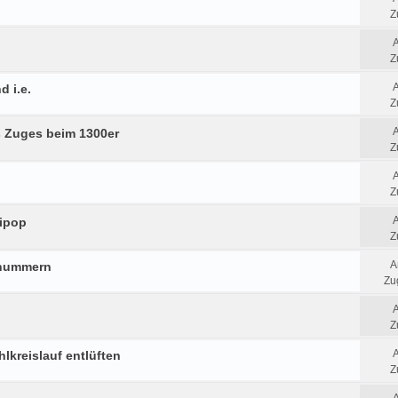
Z
Z
d i.e.
Z
 Zuges beim 1300er
Z
Z
lipop
Z
A
fnummern
Zug
Z
hlkreislauf entlüften
Z