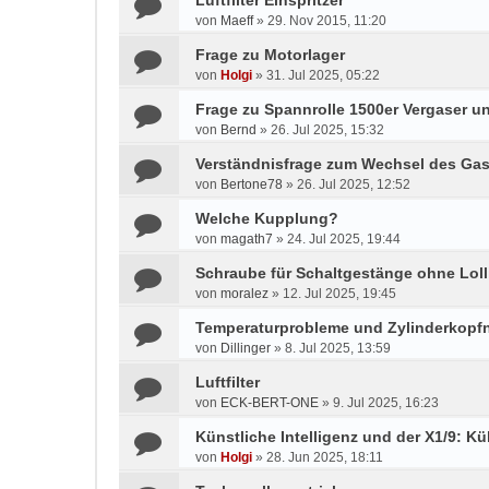
Luftfilter Einspritzer
von
Maeff
»
29. Nov 2015, 11:20
Frage zu Motorlager
von
Holgi
»
31. Jul 2025, 05:22
Frage zu Spannrolle 1500er Vergaser un
von
Bernd
»
26. Jul 2025, 15:32
Verständnisfrage zum Wechsel des Gas
von
Bertone78
»
26. Jul 2025, 12:52
Welche Kupplung?
von
magath7
»
24. Jul 2025, 19:44
Schraube für Schaltgestänge ohne Lol
von
moralez
»
12. Jul 2025, 19:45
Temperaturprobleme und Zylinderkop
von
Dillinger
»
8. Jul 2025, 13:59
Luftfilter
von
ECK-BERT-ONE
»
9. Jul 2025, 16:23
Künstliche Intelligenz und der X1/9: Kü
von
Holgi
»
28. Jun 2025, 18:11