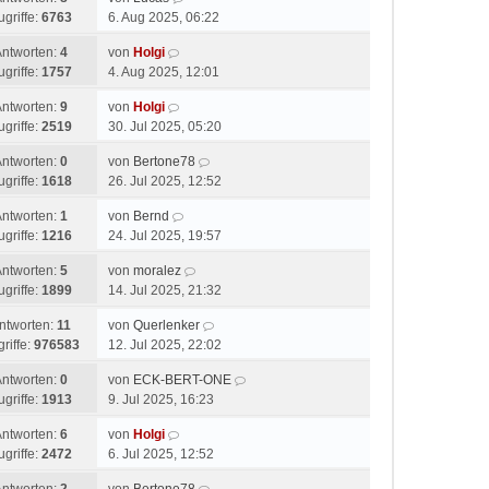
ugriffe:
6763
6. Aug 2025, 06:22
Antworten:
4
von
Holgi
ugriffe:
1757
4. Aug 2025, 12:01
Antworten:
9
von
Holgi
ugriffe:
2519
30. Jul 2025, 05:20
Antworten:
0
von
Bertone78
ugriffe:
1618
26. Jul 2025, 12:52
Antworten:
1
von
Bernd
ugriffe:
1216
24. Jul 2025, 19:57
Antworten:
5
von
moralez
ugriffe:
1899
14. Jul 2025, 21:32
ntworten:
11
von
Querlenker
riffe:
976583
12. Jul 2025, 22:02
Antworten:
0
von
ECK-BERT-ONE
ugriffe:
1913
9. Jul 2025, 16:23
Antworten:
6
von
Holgi
ugriffe:
2472
6. Jul 2025, 12:52