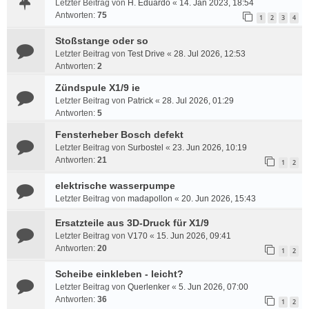
Letzter Beitrag von
H. Eduardo
«
14. Jan 2023, 18:54
Antworten:
75
1
2
3
4
Stoßstange oder so
Letzter Beitrag von
Test Drive
«
28. Jul 2026, 12:53
Antworten:
2
Zündspule X1/9 ie
Letzter Beitrag von
Patrick
«
28. Jul 2026, 01:29
Antworten:
5
Fensterheber Bosch defekt
Letzter Beitrag von
Surbostel
«
23. Jun 2026, 10:19
Antworten:
21
1
2
elektrische wasserpumpe
Letzter Beitrag von
madapollon
«
20. Jun 2026, 15:43
Ersatzteile aus 3D-Druck für X1/9
Letzter Beitrag von
V170
«
15. Jun 2026, 09:41
Antworten:
20
1
2
Scheibe einkleben - leicht?
Letzter Beitrag von
Querlenker
«
5. Jun 2026, 07:00
Antworten:
36
1
2