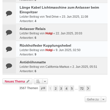
Länge Kabel Lichtmaschine zum Anlasser beim
Einspritzer
Letzter Beitrag von
Test Drive
«
23. Jun 2025, 11:08
Antworten:
4
Anlasser Relais
Letzter Beitrag von
Holgi
«
22. Jun 2025, 20:03
Antworten:
6
Rückholfeder Kupplungshebel
Letzter Beitrag von
Holgi
«
9. Jun 2025, 02:50
Antworten:
9
Antidröhnmatte
Letzter Beitrag von
California-Markus
«
2. Jun 2025, 05:51
Antworten:
6
Neues Thema
Seite
1
von
72
1
2
3
4
5
72
Nächste
3567 Themen
…
Gehe zu