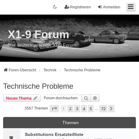
Registrieren
Anmelden
X1-9 Forum
Das deutschsprachige X1/9 Forum
Foren-Übersicht
Technik
Technische Probleme
Technische Probleme
Suche
Erweiterte Suche
Neues Thema
Seite
1
von
72
1
2
3
4
5
72
Nächste
3567 Themen
…
Themen
Substitutions Ersatzteilliste