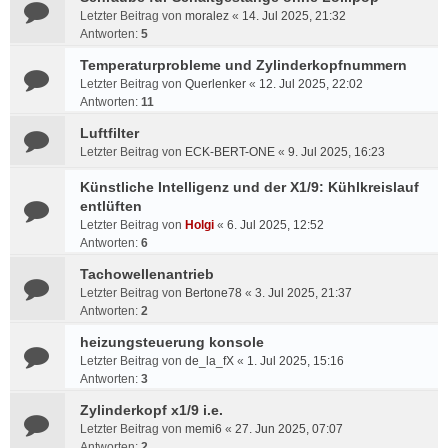
Letzter Beitrag von
moralez
«
14. Jul 2025, 21:32
Antworten:
5
Temperaturprobleme und Zylinderkopfnummern
Letzter Beitrag von
Querlenker
«
12. Jul 2025, 22:02
Antworten:
11
Luftfilter
Letzter Beitrag von
ECK-BERT-ONE
«
9. Jul 2025, 16:23
Künstliche Intelligenz und der X1/9: Kühlkreislauf
entlüften
Letzter Beitrag von
Holgi
«
6. Jul 2025, 12:52
Antworten:
6
Tachowellenantrieb
Letzter Beitrag von
Bertone78
«
3. Jul 2025, 21:37
Antworten:
2
heizungsteuerung konsole
Letzter Beitrag von
de_la_fX
«
1. Jul 2025, 15:16
Antworten:
3
Zylinderkopf x1/9 i.e.
Letzter Beitrag von
memi6
«
27. Jun 2025, 07:07
Antworten:
2