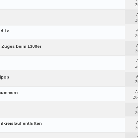
Z
Z
d i.e.
Z
 Zuges beim 1300er
Z
Z
lipop
Z
A
fnummern
Zug
Z
hlkreislauf entlüften
Z