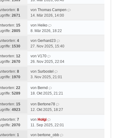
ugriffe:
1309
18. Mär 2026, 08:46
Antworten:
8
von
Thomas Campen
ugriffe:
2671
14. Mär 2026, 14:00
ntworten:
15
von
Heiko
ugriffe:
2805
8. Mär 2026, 18:22
Antworten:
4
von
Gerhard23
ugriffe:
1530
27. Nov 2025, 15:40
ntworten:
12
von
V170
ugriffe:
2670
26. Nov 2025, 22:04
Antworten:
8
von
Surbostel
ugriffe:
1970
3. Nov 2025, 21:01
ntworten:
22
von
Bernd
ugriffe:
5289
18. Okt 2025, 21:21
ntworten:
15
von
Bertone78
ugriffe:
4923
12. Okt 2025, 18:27
Antworten:
7
von
Holgi
ugriffe:
2070
11. Sep 2025, 22:01
Antworten:
1
von
bertone_obb