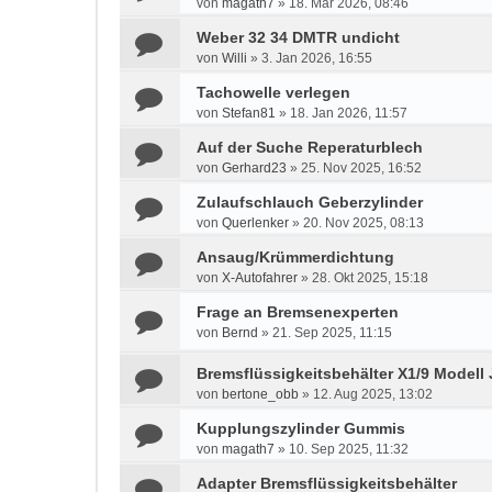
von
magath7
»
18. Mär 2026, 08:46
Weber 32 34 DMTR undicht
von
Willi
»
3. Jan 2026, 16:55
Tachowelle verlegen
von
Stefan81
»
18. Jan 2026, 11:57
Auf der Suche Reperaturblech
von
Gerhard23
»
25. Nov 2025, 16:52
Zulaufschlauch Geberzylinder
von
Querlenker
»
20. Nov 2025, 08:13
Ansaug/Krümmerdichtung
von
X-Autofahrer
»
28. Okt 2025, 15:18
Frage an Bremsenexperten
von
Bernd
»
21. Sep 2025, 11:15
Bremsflüssigkeitsbehälter X1/9 Modell 
von
bertone_obb
»
12. Aug 2025, 13:02
Kupplungszylinder Gummis
von
magath7
»
10. Sep 2025, 11:32
Adapter Bremsflüssigkeitsbehälter