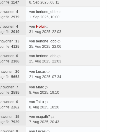
ugriffe:
1147
8. Sep 2025, 08:11
Antworten:
4
von
bertone_obb
ugriffe:
2979
1. Sep 2025, 10:00
Antworten:
4
von
Holgi
ugriffe:
2019
31. Aug 2025, 22:03
ntworten:
13
von
bertone_obb
ugriffe:
4125
25. Aug 2025, 22:06
Antworten:
0
von
bertone_obb
ugriffe:
2106
25. Aug 2025, 22:03
ntworten:
20
von
Lucas
ugriffe:
5653
21. Aug 2025, 07:34
Antworten:
7
von
Marc
ugriffe:
2585
8. Aug 2025, 19:10
Antworten:
0
von
ToLu
ugriffe:
2262
8. Aug 2025, 18:20
ntworten:
15
von
magath7
ugriffe:
7929
7. Aug 2025, 20:43
Antworten:
8
von
Lucas