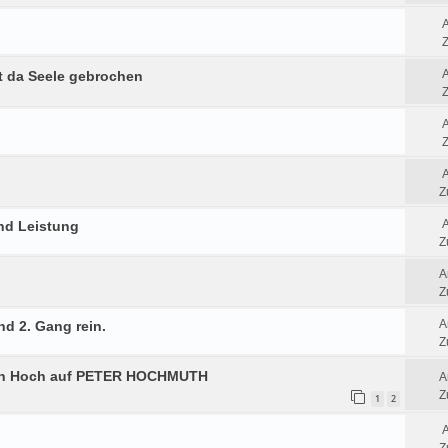
Z
t da Seele gebrochen
Z
Z
Z
nd Leistung
Z
A
Z
A
nd 2. Gang rein.
Z
in Hoch auf PETER HOCHMUTH
A
Z
1
2