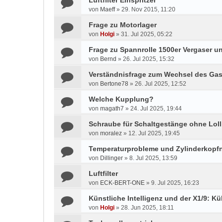
Luftfilter Einspritzer
von
Maeff
»
29. Nov 2015, 11:20
Frage zu Motorlager
von
Holgi
»
31. Jul 2025, 05:22
Frage zu Spannrolle 1500er Vergaser un
von
Bernd
»
26. Jul 2025, 15:32
Verständnisfrage zum Wechsel des Gas
von
Bertone78
»
26. Jul 2025, 12:52
Welche Kupplung?
von
magath7
»
24. Jul 2025, 19:44
Schraube für Schaltgestänge ohne Lol
von
moralez
»
12. Jul 2025, 19:45
Temperaturprobleme und Zylinderkop
von
Dillinger
»
8. Jul 2025, 13:59
Luftfilter
von
ECK-BERT-ONE
»
9. Jul 2025, 16:23
Künstliche Intelligenz und der X1/9: Kü
von
Holgi
»
28. Jun 2025, 18:11