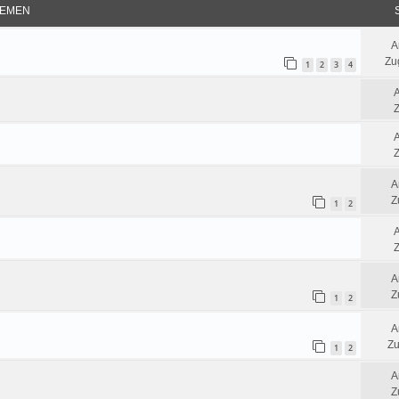
EMEN
A
Zug
1
2
3
4
Z
Z
A
Z
1
2
Z
A
Z
1
2
A
Zu
1
2
A
Z