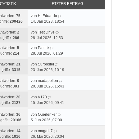
STATISTIK
LETZTER BEITRAG
ntworten:
75
von
H. Eduardo
riffe:
200426
14. Jan 2023, 18:54
Antworten:
2
von
Test Drive
ugriffe:
286
28. Jul 2026, 12:53
Antworten:
5
von
Patrick
ugriffe:
214
28. Jul 2026, 01:29
ntworten:
21
von
Surbostel
ugriffe:
3315
23. Jun 2026, 10:19
Antworten:
0
von
madapollon
ugriffe:
303
20. Jun 2026, 15:43
ntworten:
20
von
V170
ugriffe:
2127
15. Jun 2026, 09:41
ntworten:
36
von
Querlenker
griffe:
20166
5. Jun 2026, 07:00
ntworten:
14
von
magath7
ugriffe:
1016
26. Mai 2026, 20:04