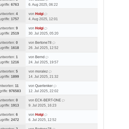
ugriffe:
6763
6. Aug 2025, 06:22
Antworten:
4
von
Holgi
ugriffe:
1757
4. Aug 2025, 12:01
Antworten:
9
von
Holgi
ugriffe:
2519
30. Jul 2025, 05:20
Antworten:
0
von
Bertone78
ugriffe:
1618
26. Jul 2025, 12:52
Antworten:
1
von
Bernd
ugriffe:
1216
24. Jul 2025, 19:57
Antworten:
5
von
moralez
ugriffe:
1899
14. Jul 2025, 21:32
ntworten:
11
von
Querlenker
riffe:
976583
12. Jul 2025, 22:02
Antworten:
0
von
ECK-BERT-ONE
ugriffe:
1913
9. Jul 2025, 16:23
Antworten:
6
von
Holgi
ugriffe:
2472
6. Jul 2025, 12:52