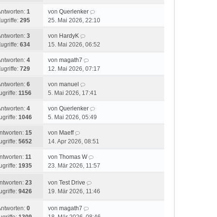
Antworten:
1
von
Querlenker
ugriffe:
295
25. Mai 2026, 22:10
Antworten:
3
von
HardyK
ugriffe:
634
15. Mai 2026, 06:52
Antworten:
4
von
magath7
ugriffe:
729
12. Mai 2026, 07:17
Antworten:
6
von
manuel
ugriffe:
1156
5. Mai 2026, 17:41
Antworten:
4
von
Querlenker
ugriffe:
1046
5. Mai 2026, 05:49
ntworten:
15
von
Maeff
ugriffe:
5652
14. Apr 2026, 08:51
ntworten:
11
von
Thomas W
ugriffe:
1935
23. Mär 2026, 11:57
ntworten:
23
von
Test Drive
ugriffe:
9426
19. Mär 2026, 11:46
Antworten:
0
von
magath7