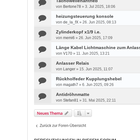
Tachowellenantrieb
von
Bertone78
»
3. Jul 2025, 18:06
heizungsteuerung konsole
von
de_la_fX
»
26. Jun 2025, 08:13
Zylinderkopf x1/9 i.e.
von
memi6
»
26. Jun 2025, 17:09
Länge Kabel Lichtmaschine zum Anlass
von
V170
»
11. Jun 2025, 13:21
Anlasser Relais
von
Langer
»
15. Jun 2025, 11:07
Rückholfeder Kupplungshebel
von
magath7
»
6. Jun 2025, 09:26
Antidröhnmatte
von
Stefan81
»
31. Mai 2025, 22:11
Neues Thema
Zurück zur Foren-Übersicht