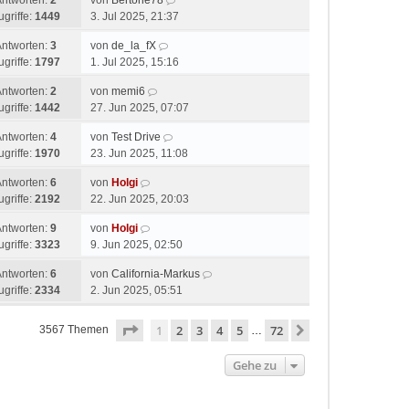
Antworten:
2
von
Bertone78
ugriffe:
1449
3. Jul 2025, 21:37
Antworten:
3
von
de_la_fX
ugriffe:
1797
1. Jul 2025, 15:16
Antworten:
2
von
memi6
ugriffe:
1442
27. Jun 2025, 07:07
Antworten:
4
von
Test Drive
ugriffe:
1970
23. Jun 2025, 11:08
Antworten:
6
von
Holgi
ugriffe:
2192
22. Jun 2025, 20:03
Antworten:
9
von
Holgi
ugriffe:
3323
9. Jun 2025, 02:50
Antworten:
6
von
California-Markus
ugriffe:
2334
2. Jun 2025, 05:51
Seite
1
von
72
1
2
3
4
5
72
Nächste
3567 Themen
…
Gehe zu