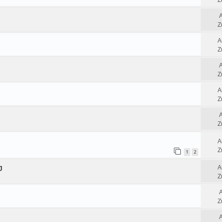
Z
Z
A
Z
Z
A
Z
Z
A
Z
1
2
A
J
Z
Z