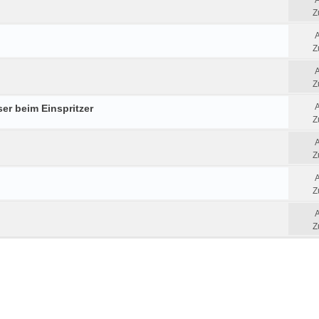
Z
Z
Z
er beim Einspritzer
Z
Z
Z
Z