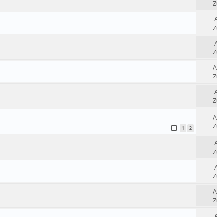
Z
Z
Z
A
Z
Z
A
Z
1
2
Z
Z
A
Z