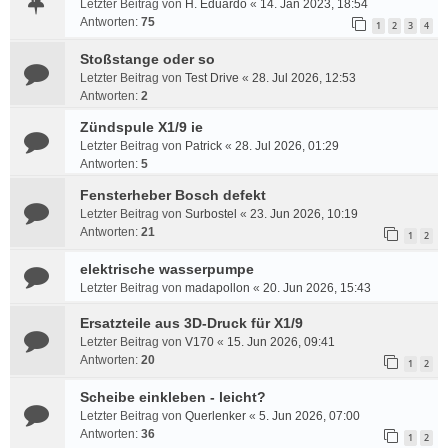
Letzter Beitrag von
H. Eduardo
«
14. Jan 2023, 18:54
Antworten:
75
1
2
3
4
Stoßstange oder so
Letzter Beitrag von
Test Drive
«
28. Jul 2026, 12:53
Antworten:
2
Zündspule X1/9 ie
Letzter Beitrag von
Patrick
«
28. Jul 2026, 01:29
Antworten:
5
Fensterheber Bosch defekt
Letzter Beitrag von
Surbostel
«
23. Jun 2026, 10:19
Antworten:
21
1
2
elektrische wasserpumpe
Letzter Beitrag von
madapollon
«
20. Jun 2026, 15:43
Ersatzteile aus 3D-Druck für X1/9
Letzter Beitrag von
V170
«
15. Jun 2026, 09:41
Antworten:
20
1
2
Scheibe einkleben - leicht?
Letzter Beitrag von
Querlenker
«
5. Jun 2026, 07:00
Antworten:
36
1
2