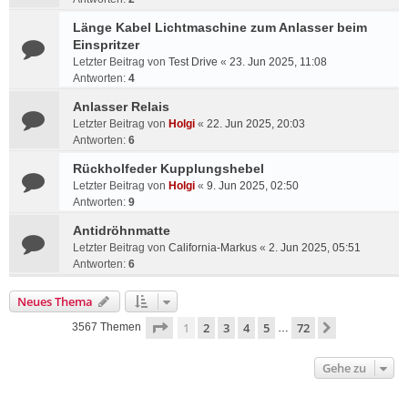
Länge Kabel Lichtmaschine zum Anlasser beim
Einspritzer
Letzter Beitrag von
Test Drive
«
23. Jun 2025, 11:08
Antworten:
4
Anlasser Relais
Letzter Beitrag von
Holgi
«
22. Jun 2025, 20:03
Antworten:
6
Rückholfeder Kupplungshebel
Letzter Beitrag von
Holgi
«
9. Jun 2025, 02:50
Antworten:
9
Antidröhnmatte
Letzter Beitrag von
California-Markus
«
2. Jun 2025, 05:51
Antworten:
6
Neues Thema
Seite
1
von
72
1
2
3
4
5
72
Nächste
3567 Themen
…
Gehe zu