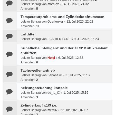
Letzter Beitrag von
moralez
«
14. Jul 2025, 21:32
Antworten:
5
Temperaturprobleme und Zylinderkopfnummern
Letzter Beitrag von
Querlenker
«
12. Jul 2025, 22:02
Antworten:
11
Luftfilter
Letzter Beitrag von
ECK-BERT-ONE
«
9. Jul 2025, 16:23
Künstliche Intelligenz und der X1/9: Kühlkreislauf
entlüften
Letzter Beitrag von
Holgi
«
6. Jul 2025, 12:52
Antworten:
6
Tachowellenantrieb
Letzter Beitrag von
Bertone78
«
3. Jul 2025, 21:37
Antworten:
2
heizungsteuerung konsole
Letzter Beitrag von
de_la_fX
«
1. Jul 2025, 15:16
Antworten:
3
Zylinderkopf x1/9 i.e.
Letzter Beitrag von
memi6
«
27. Jun 2025, 07:07
Antworten:
2