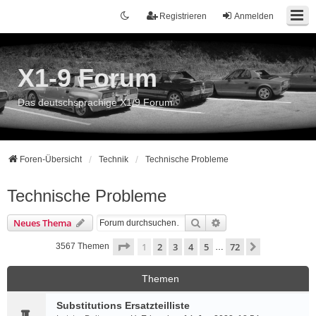
Registrieren
Anmelden
X1-9 Forum
Das deutschsprachige X1/9 Forum
Foren-Übersicht
Technik
Technische Probleme
Technische Probleme
Suche
Erweiterte Suche
Neues Thema
Seite
1
von
72
1
2
3
4
5
72
Nächste
3567 Themen
…
Themen
Substitutions Ersatzteilliste