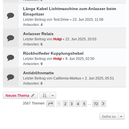
Länge Kabel Lichtmaschine zum Anlasser beim
Einspritzer
Letzter Beitrag von
Test Drive
«
23. Jun 2025, 11:08
Antworten:
4
Anlasser Relais
Letzter Beitrag von
Holgi
«
22. Jun 2025, 20:03
Antworten:
6
Rückholfeder Kupplungshebel
Letzter Beitrag von
Holgi
«
9. Jun 2025, 02:50
Antworten:
9
Antidröhnmatte
Letzter Beitrag von
California-Markus
«
2. Jun 2025, 05:51
Antworten:
6
Neues Thema
Seite
1
von
72
1
2
3
4
5
72
Nächste
3567 Themen
…
Gehe zu