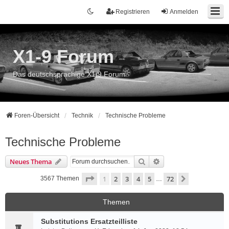
Registrieren
Anmelden
X1-9 Forum
Das deutschsprachige X1/9 Forum
Foren-Übersicht
Technik
Technische Probleme
Technische Probleme
Suche
Erweiterte Suche
Neues Thema
Seite
1
von
72
1
2
3
4
5
72
Nächste
3567 Themen
…
Themen
Substitutions Ersatzteilliste