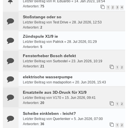
Letzter Beitrag von
H. Eduardo
«
14. Jan 2023, 18:54
Antworten:
75
1
2
3
4
Stoßstange oder so
Letzter Beitrag von
Test Drive
«
28. Jul 2026, 12:53
Antworten:
2
Zündspule X1/9 ie
Letzter Beitrag von
Patrick
«
28. Jul 2026, 01:29
Antworten:
5
Fensterheber Bosch defekt
Letzter Beitrag von
Surbostel
«
23. Jun 2026, 10:19
Antworten:
21
1
2
elektrische wasserpumpe
Letzter Beitrag von
madapollon
«
20. Jun 2026, 15:43
Ersatzteile aus 3D-Druck für X1/9
Letzter Beitrag von
V170
«
15. Jun 2026, 09:41
Antworten:
20
1
2
Scheibe einkleben - leicht?
Letzter Beitrag von
Querlenker
«
5. Jun 2026, 07:00
Antworten:
36
1
2