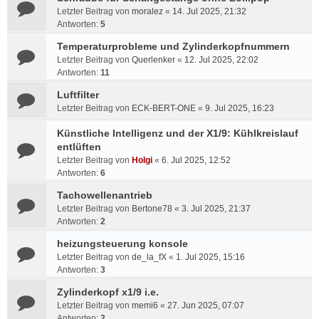
Letzter Beitrag von
moralez
«
14. Jul 2025, 21:32
Antworten:
5
Temperaturprobleme und Zylinderkopfnummern
Letzter Beitrag von
Querlenker
«
12. Jul 2025, 22:02
Antworten:
11
Luftfilter
Letzter Beitrag von
ECK-BERT-ONE
«
9. Jul 2025, 16:23
Künstliche Intelligenz und der X1/9: Kühlkreislauf
entlüften
Letzter Beitrag von
Holgi
«
6. Jul 2025, 12:52
Antworten:
6
Tachowellenantrieb
Letzter Beitrag von
Bertone78
«
3. Jul 2025, 21:37
Antworten:
2
heizungsteuerung konsole
Letzter Beitrag von
de_la_fX
«
1. Jul 2025, 15:16
Antworten:
3
Zylinderkopf x1/9 i.e.
Letzter Beitrag von
memi6
«
27. Jun 2025, 07:07
Antworten:
2