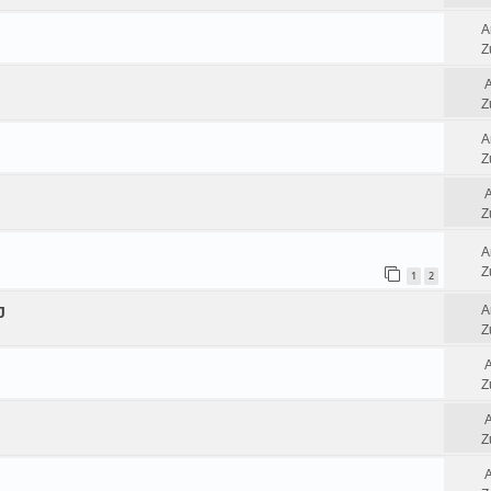
A
Z
Z
A
Z
Z
A
Z
1
2
A
J
Z
Z
Z