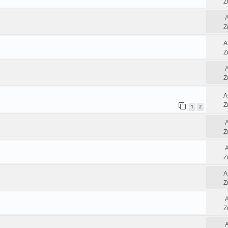
Z
Z
A
Z
Z
A
Z
1
2
Z
Z
A
Z
Z