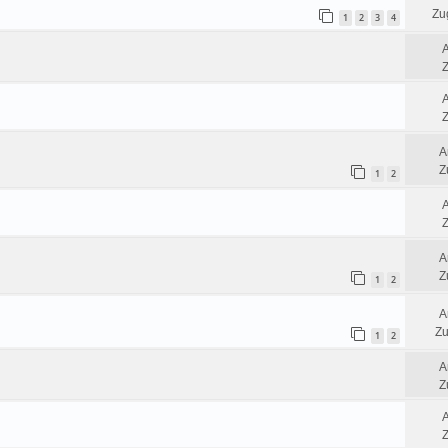
Zug
1
2
3
4
Z
Z
A
Z
1
2
Z
A
Z
1
2
A
Zu
1
2
A
Z
Z