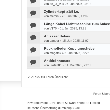
von
de_la_fX
»
26. Jun 2025, 08:13
Zylinderkopf x1/9 i.e.
von
memi6
»
26. Jun 2025, 17:09
Länge Kabel Lichtmaschine zum Anlass
von
V170
»
11. Jun 2025, 13:21
Anlasser Relais
von
Langer
»
15. Jun 2025, 11:07
Rückholfeder Kupplungshebel
von
magath7
»
6. Jun 2025, 09:26
Antidröhnmatte
von
Stefan81
»
31. Mai 2025, 22:11
Zurück zur Foren-Übersicht
Foren-Übers
Powered by
phpBB
® Forum Software © phpBB Limited
Deutsche Übersetzung durch
phpBB.de