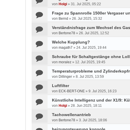
von
Holgi
»
31. Jul 2025, 05:22
Frage zu Spannrolle 1500er Vergaser un
von
Bernd
»
26. Jul 2025, 15:32
Verständnisfrage zum Wechsel des Gas
von
Bertone78
»
26. Jul 2025, 12:52
Welche Kupplung?
von
magath7
»
24. Jul 2025, 19:44
Schraube für Schaltgestänge ohne Lol
von
moralez
»
12. Jul 2025, 19:45
Temperaturprobleme und Zylinderkop
von
Dillinger
»
8. Jul 2025, 13:59
Luftfilter
von
ECK-BERT-ONE
»
9. Jul 2025, 16:23
Künstliche Intelligenz und der X1/9: Kü
von
Holgi
»
28. Jun 2025, 18:11
Tachowellenantrieb
von
Bertone78
»
3. Jul 2025, 18:06
heizungsteuerung konsole