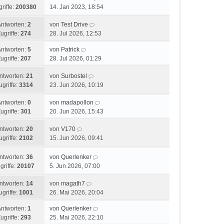
r
riffe:
200380
14. Jan 2023, 18:54
a
B
g
e
Antworten:
2
von
Test Drive
i
ugriffe:
274
28. Jul 2026, 12:53
t
r
Antworten:
5
von
Patrick
a
ugriffe:
207
28. Jul 2026, 01:29
g
ntworten:
21
von
Surbostel
ugriffe:
3314
23. Jun 2026, 10:19
Antworten:
0
von
madapollon
ugriffe:
301
20. Jun 2026, 15:43
ntworten:
20
von
V170
ugriffe:
2102
15. Jun 2026, 09:41
ntworten:
36
von
Querlenker
griffe:
20107
5. Jun 2026, 07:00
ntworten:
14
von
magath7
ugriffe:
1001
26. Mai 2026, 20:04
Antworten:
1
von
Querlenker
ugriffe:
293
25. Mai 2026, 22:10