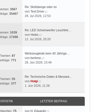
Re: Stoßstange oder so
hemen:
3567
N
von
Test Drive
iträge:
35407
e
28. Jul 2026, 12:53
u
e
s
Re: LED Scheinwerfer Leuchtmi…
hemen:
1039
t
N
von
Heiko
iträge:
17268
e
e
12. Jul 2026, 20:20
r
u
B
e
e
s
Werkzeugkiste bein 40 Jährige…
Themen:
87
i
t
N
von
bertone
eiträge:
771
t
e
e
28. Jun 2026, 15:46
r
r
u
a
B
e
g
e
s
Re: Technische Daten & Messwe…
Themen:
55
i
t
N
von
Holgi
eiträge:
377
t
e
e
1. Jun 2026, 11:28
r
r
u
a
B
e
g
e
s
STATISTIK
LETZTER BEITRAG
i
t
t
e
ntworten:
75
von
H. Eduardo
r