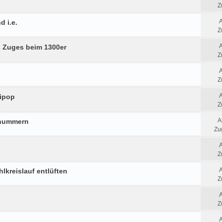
Z
d i.e.
Z
 Zuges beim 1300er
Z
Z
lipop
Z
A
fnummern
Zug
Z
hlkreislauf entlüften
Z
Z