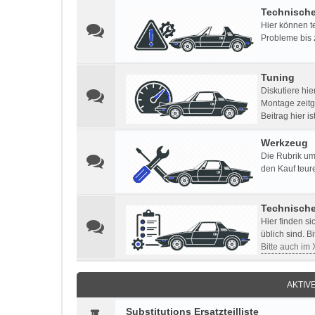
Technisch
Hier können t
Probleme bis 
Tuning
Diskutiere hi
Montage zeitg
Beitrag hier i
Werkzeug
Die Rubrik um
den Kauf teur
Technisch
Hier finden s
üblich sind. B
Bitte auch im
AKTIV
Substitutions Ersatzteilliste