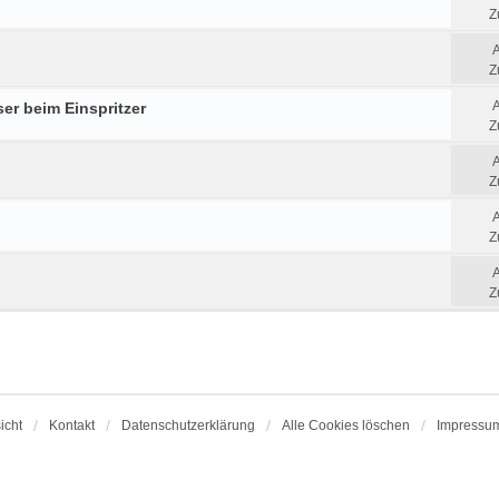
Z
Z
er beim Einspritzer
Z
Z
Z
Z
icht
Kontakt
Datenschutzerklärung
Alle Cookies löschen
Impressu