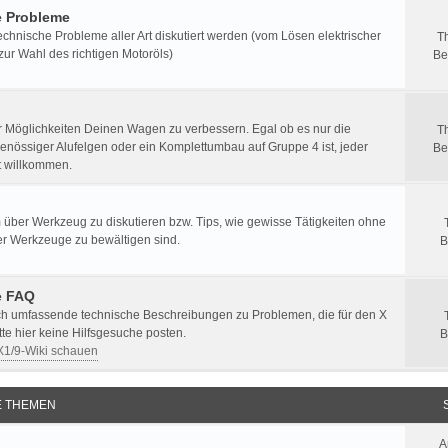
e Probleme
echnische Probleme aller Art diskutiert werden (vom Lösen elektrischer
T
zur Wahl des richtigen Motoröls)
Be
er Möglichkeiten Deinen Wagen zu verbessern. Egal ob es nur die
T
enössiger Alufelgen oder ein Komplettumbau auf Gruppe 4 ist, jeder
Be
st willkommen.
 über Werkzeug zu diskutieren bzw. Tips, wie gewisse Tätigkeiten ohne
er Werkzeuge zu bewältigen sind.
B
e FAQ
ich umfassende technische Beschreibungen zu Problemen, die für den X
itte hier keine Hilfsgesuche posten.
B
 X1/9-Wiki schauen
E THEMEN
A