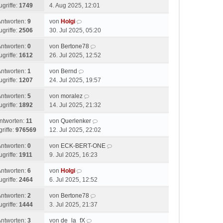
ugriffe:
1749
4. Aug 2025, 12:01
Antworten:
9
von
Holgi
ugriffe:
2506
30. Jul 2025, 05:20
Antworten:
0
von
Bertone78
ugriffe:
1612
26. Jul 2025, 12:52
Antworten:
1
von
Bernd
ugriffe:
1207
24. Jul 2025, 19:57
Antworten:
5
von
moralez
ugriffe:
1892
14. Jul 2025, 21:32
ntworten:
11
von
Querlenker
riffe:
976569
12. Jul 2025, 22:02
Antworten:
0
von
ECK-BERT-ONE
ugriffe:
1911
9. Jul 2025, 16:23
Antworten:
6
von
Holgi
ugriffe:
2464
6. Jul 2025, 12:52
Antworten:
2
von
Bertone78
ugriffe:
1444
3. Jul 2025, 21:37
Antworten:
3
von
de_la_fX