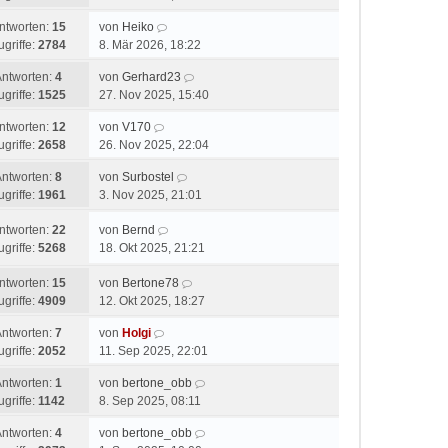
ntworten:
15
von
Heiko
ugriffe:
2784
8. Mär 2026, 18:22
Antworten:
4
von
Gerhard23
ugriffe:
1525
27. Nov 2025, 15:40
ntworten:
12
von
V170
ugriffe:
2658
26. Nov 2025, 22:04
Antworten:
8
von
Surbostel
ugriffe:
1961
3. Nov 2025, 21:01
ntworten:
22
von
Bernd
ugriffe:
5268
18. Okt 2025, 21:21
ntworten:
15
von
Bertone78
ugriffe:
4909
12. Okt 2025, 18:27
Antworten:
7
von
Holgi
ugriffe:
2052
11. Sep 2025, 22:01
Antworten:
1
von
bertone_obb
ugriffe:
1142
8. Sep 2025, 08:11
Antworten:
4
von
bertone_obb