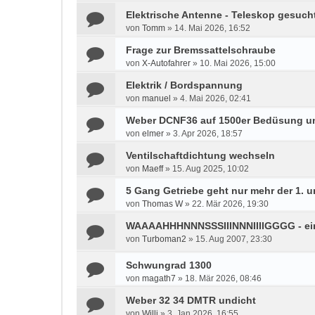
Elektrische Antenne - Teleskop gesuch
von
Tomm
»
14. Mai 2026, 16:52
Frage zur Bremssattelschraube
von
X-Autofahrer
»
10. Mai 2026, 15:00
Elektrik / Bordspannung
von
manuel
»
4. Mai 2026, 02:41
Weber DCNF36 auf 1500er Bedüsung u
von
elmer
»
3. Apr 2026, 18:57
Ventilschaftdichtung wechseln
von
Maeff
»
15. Aug 2025, 10:02
5 Gang Getriebe geht nur mehr der 1. u
von
Thomas W
»
22. Mär 2026, 19:30
WAAAAHHHNNNSSSIIINNNIIIIGGGG - e
von
Turboman2
»
15. Aug 2007, 23:30
Schwungrad 1300
von
magath7
»
18. Mär 2026, 08:46
Weber 32 34 DMTR undicht
von
Willi
»
3. Jan 2026, 16:55