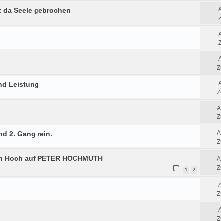
t da Seele gebrochen
Z
Z
Z
nd Leistung
Z
A
Z
A
nd 2. Gang rein.
Z
in Hoch auf PETER HOCHMUTH
A
Z
1
2
Z
Z