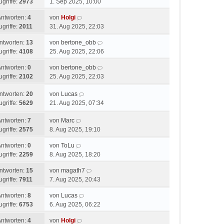
ugriffe:
2973
1. Sep 2025, 10:00
Antworten:
4
von
Holgi
ugriffe:
2011
31. Aug 2025, 22:03
ntworten:
13
von
bertone_obb
ugriffe:
4108
25. Aug 2025, 22:06
Antworten:
0
von
bertone_obb
ugriffe:
2102
25. Aug 2025, 22:03
ntworten:
20
von
Lucas
ugriffe:
5629
21. Aug 2025, 07:34
Antworten:
7
von
Marc
ugriffe:
2575
8. Aug 2025, 19:10
Antworten:
0
von
ToLu
ugriffe:
2259
8. Aug 2025, 18:20
ntworten:
15
von
magath7
ugriffe:
7911
7. Aug 2025, 20:43
Antworten:
8
von
Lucas
ugriffe:
6753
6. Aug 2025, 06:22
Antworten:
4
von
Holgi