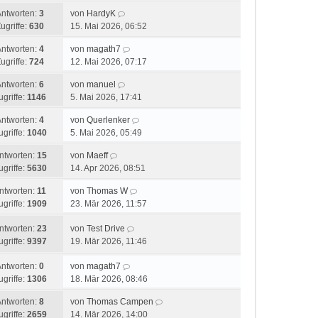
Antworten:
3
von
HardyK
ugriffe:
630
15. Mai 2026, 06:52
Antworten:
4
von
magath7
ugriffe:
724
12. Mai 2026, 07:17
Antworten:
6
von
manuel
ugriffe:
1146
5. Mai 2026, 17:41
Antworten:
4
von
Querlenker
ugriffe:
1040
5. Mai 2026, 05:49
ntworten:
15
von
Maeff
ugriffe:
5630
14. Apr 2026, 08:51
ntworten:
11
von
Thomas W
ugriffe:
1909
23. Mär 2026, 11:57
ntworten:
23
von
Test Drive
ugriffe:
9397
19. Mär 2026, 11:46
Antworten:
0
von
magath7
ugriffe:
1306
18. Mär 2026, 08:46
Antworten:
8
von
Thomas Campen
ugriffe:
2659
14. Mär 2026, 14:00