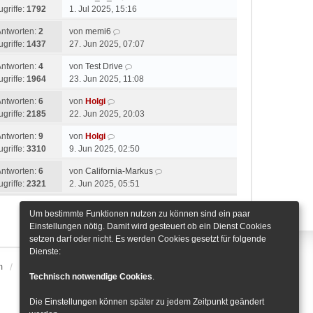
ugriffe:
1792
1. Jul 2025, 15:16
Antworten:
2
von
memi6
ugriffe:
1437
27. Jun 2025, 07:07
Antworten:
4
von
Test Drive
ugriffe:
1964
23. Jun 2025, 11:08
Antworten:
6
von
Holgi
ugriffe:
2185
22. Jun 2025, 20:03
Antworten:
9
von
Holgi
ugriffe:
3310
9. Jun 2025, 02:50
Antworten:
6
von
California-Markus
ugriffe:
2321
2. Jun 2025, 05:51
Um bestimmte Funktionen nutzen zu können sind ein paar
Gehe zu
Einstellungen nötig. Damit wird gesteuert ob ein Dienst Cookies
setzen darf oder nicht. Es werden Cookies gesetzt für folgende
Dienste:
m
Alle Zeiten sind
UTC+01:00
Cookie-Einstellungen
Technisch notwendige Cookies
.
Die Einstellungen können später zu jedem Zeitpunkt geändert