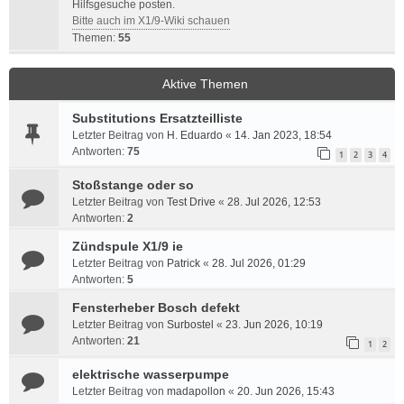
Hilfsgesuche posten.
Bitte auch im X1/9-Wiki schauen
Themen:
55
Aktive Themen
Substitutions Ersatzteilliste
Letzter Beitrag von
H. Eduardo
«
14. Jan 2023, 18:54
Antworten:
75
1
2
3
4
Stoßstange oder so
Letzter Beitrag von
Test Drive
«
28. Jul 2026, 12:53
Antworten:
2
Zündspule X1/9 ie
Letzter Beitrag von
Patrick
«
28. Jul 2026, 01:29
Antworten:
5
Fensterheber Bosch defekt
Letzter Beitrag von
Surbostel
«
23. Jun 2026, 10:19
Antworten:
21
1
2
elektrische wasserpumpe
Letzter Beitrag von
madapollon
«
20. Jun 2026, 15:43