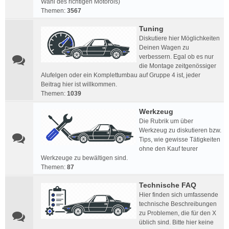
Wahl des richtigen Motoröls)
Themen:
3567
Tuning
Diskutiere hier Möglichkeiten
Deinen Wagen zu
verbessern. Egal ob es nur
die Montage zeitgenössiger
Alufelgen oder ein Komplettumbau auf Gruppe 4 ist, jeder
Beitrag hier ist willkommen.
Themen:
1039
Werkzeug
Die Rubrik um über
Werkzeug zu diskutieren bzw.
Tips, wie gewisse Tätigkeiten
ohne den Kauf teurer
Werkzeuge zu bewältigen sind.
Themen:
87
Technische FAQ
Hier finden sich umfassende
technische Beschreibungen
zu Problemen, die für den X
üblich sind. Bitte hier keine