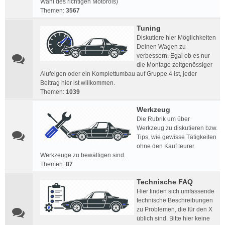
Wahl des richtigen Motoröls)
Themen:
3567
Tuning
Diskutiere hier Möglichkeiten
Deinen Wagen zu
verbessern. Egal ob es nur
die Montage zeitgenössiger
Alufelgen oder ein Komplettumbau auf Gruppe 4 ist, jeder
Beitrag hier ist willkommen.
Themen:
1039
Werkzeug
Die Rubrik um über
Werkzeug zu diskutieren bzw.
Tips, wie gewisse Tätigkeiten
ohne den Kauf teurer
Werkzeuge zu bewältigen sind.
Themen:
87
Technische FAQ
Hier finden sich umfassende
technische Beschreibungen
zu Problemen, die für den X
üblich sind. Bitte hier keine