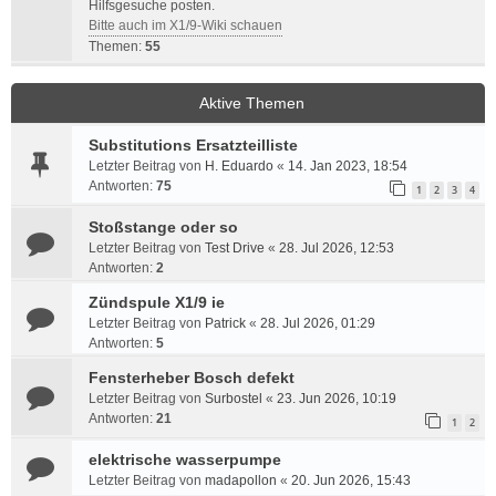
Hilfsgesuche posten.
Bitte auch im X1/9-Wiki schauen
Themen:
55
Aktive Themen
Substitutions Ersatzteilliste
Letzter Beitrag von
H. Eduardo
«
14. Jan 2023, 18:54
Antworten:
75
1
2
3
4
Stoßstange oder so
Letzter Beitrag von
Test Drive
«
28. Jul 2026, 12:53
Antworten:
2
Zündspule X1/9 ie
Letzter Beitrag von
Patrick
«
28. Jul 2026, 01:29
Antworten:
5
Fensterheber Bosch defekt
Letzter Beitrag von
Surbostel
«
23. Jun 2026, 10:19
Antworten:
21
1
2
elektrische wasserpumpe
Letzter Beitrag von
madapollon
«
20. Jun 2026, 15:43