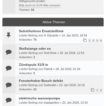
Hilfsgesuche posten.
Bitte auch im X1/9-Wiki schauen
Themen:
55
Aktive Themen
Substitutions Ersatzteilliste
Letzter Beitrag von
H. Eduardo
«
14. Jan 2023, 18:54
Antworten:
75
1
2
3
4
Stoßstange oder so
Letzter Beitrag von
Test Drive
«
28. Jul 2026, 12:53
Antworten:
2
Zündspule X1/9 ie
Letzter Beitrag von
Patrick
«
28. Jul 2026, 01:29
Antworten:
5
Fensterheber Bosch defekt
Letzter Beitrag von
Surbostel
«
23. Jun 2026, 10:19
Antworten:
21
1
2
elektrische wasserpumpe
Letzter Beitrag von
madapollon
«
20. Jun 2026, 15:43