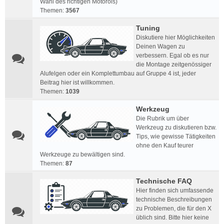
Wahl des richtigen Motoröls)
Themen:
3567
Tuning
Diskutiere hier Möglichkeiten
Deinen Wagen zu
verbessern. Egal ob es nur
die Montage zeitgenössiger
Alufelgen oder ein Komplettumbau auf Gruppe 4 ist, jeder
Beitrag hier ist willkommen.
Themen:
1039
Werkzeug
Die Rubrik um über
Werkzeug zu diskutieren bzw.
Tips, wie gewisse Tätigkeiten
ohne den Kauf teurer
Werkzeuge zu bewältigen sind.
Themen:
87
Technische FAQ
Hier finden sich umfassende
technische Beschreibungen
zu Problemen, die für den X
üblich sind. Bitte hier keine