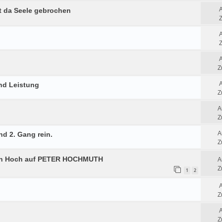
t da Seele gebrochen
Z
Z
Z
nd Leistung
Z
A
Z
A
nd 2. Gang rein.
Z
in Hoch auf PETER HOCHMUTH
A
Z
1
2
Z
Z