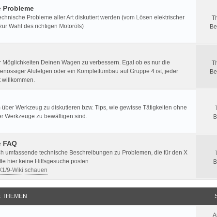
e Probleme
echnische Probleme aller Art diskutiert werden (vom Lösen elektrischer
T
zur Wahl des richtigen Motoröls)
Be
er Möglichkeiten Deinen Wagen zu verbessern. Egal ob es nur die
T
enössiger Alufelgen oder ein Komplettumbau auf Gruppe 4 ist, jeder
Be
st willkommen.
 über Werkzeug zu diskutieren bzw. Tips, wie gewisse Tätigkeiten ohne
er Werkzeuge zu bewältigen sind.
B
e FAQ
ich umfassende technische Beschreibungen zu Problemen, die für den X
itte hier keine Hilfsgesuche posten.
B
 X1/9-Wiki schauen
E THEMEN
A