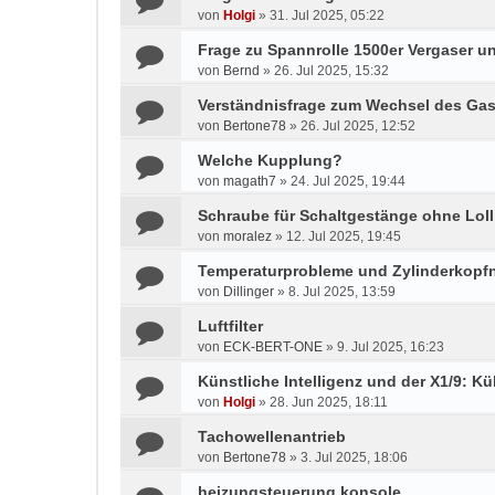
von
Holgi
»
31. Jul 2025, 05:22
Frage zu Spannrolle 1500er Vergaser un
von
Bernd
»
26. Jul 2025, 15:32
Verständnisfrage zum Wechsel des Gas
von
Bertone78
»
26. Jul 2025, 12:52
Welche Kupplung?
von
magath7
»
24. Jul 2025, 19:44
Schraube für Schaltgestänge ohne Lol
von
moralez
»
12. Jul 2025, 19:45
Temperaturprobleme und Zylinderkop
von
Dillinger
»
8. Jul 2025, 13:59
Luftfilter
von
ECK-BERT-ONE
»
9. Jul 2025, 16:23
Künstliche Intelligenz und der X1/9: Kü
von
Holgi
»
28. Jun 2025, 18:11
Tachowellenantrieb
von
Bertone78
»
3. Jul 2025, 18:06
heizungsteuerung konsole