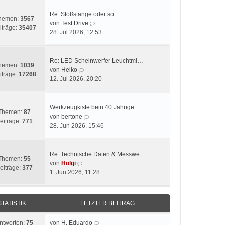
Re: Stoßstange oder so
hemen:
3567
N
von
Test Drive
iträge:
35407
e
28. Jul 2026, 12:53
u
e
s
Re: LED Scheinwerfer Leuchtmi…
hemen:
1039
t
N
von
Heiko
iträge:
17268
e
e
12. Jul 2026, 20:20
r
u
B
e
e
s
Werkzeugkiste bein 40 Jährige…
Themen:
87
i
t
N
von
bertone
eiträge:
771
t
e
e
28. Jun 2026, 15:46
r
r
u
a
B
e
g
e
s
Re: Technische Daten & Messwe…
Themen:
55
i
t
N
von
Holgi
eiträge:
377
t
e
e
1. Jun 2026, 11:28
r
r
u
a
B
e
g
e
s
STATISTIK
LETZTER BEITRAG
i
t
t
e
ntworten:
75
von
H. Eduardo
r