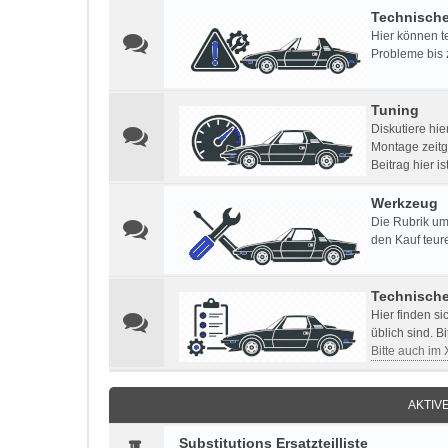
Technisch
Hier können t
Probleme bis 
Tuning
Diskutiere hi
Montage zeitg
Beitrag hier i
Werkzeug
Die Rubrik um
den Kauf teur
Technisch
Hier finden s
üblich sind. B
Bitte auch im
AKTIV
Substitutions Ersatzteilliste