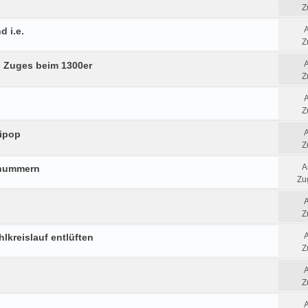
Z
d i.e.
Z
 Zuges beim 1300er
Z
Z
lipop
Z
A
fnummern
Zug
Z
hlkreislauf entlüften
Z
Z