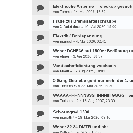
Elektrische Antenne - Teleskop gesuch
von
Tomm
»
14. Mai 2026, 16:52
Frage zur Bremssattelschraube
von
X-Autofahrer
»
10. Mai 2026, 15:00
Elektrik / Bordspannung
von
manuel
»
4. Mai 2026, 02:41
Weber DCNF36 auf 1500er Bedüsung u
von
elmer
»
3. Apr 2026, 18:57
Ventilschaftdichtung wechseln
von
Maeff
»
15. Aug 2025, 10:02
5 Gang Getriebe geht nur mehr der 1. u
von
Thomas W
»
22. Mär 2026, 19:30
WAAAAHHHNNNSSSIIINNNIIIIGGGG - e
von
Turboman2
»
15. Aug 2007, 23:30
Schwungrad 1300
von
magath7
»
18. Mär 2026, 08:46
Weber 32 34 DMTR undicht
von
Willi
»
3. Jan 2026, 16:55