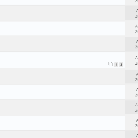
Z
Z
A
Z
Z
A
Z
1
2
Z
Z
A
Z
Z