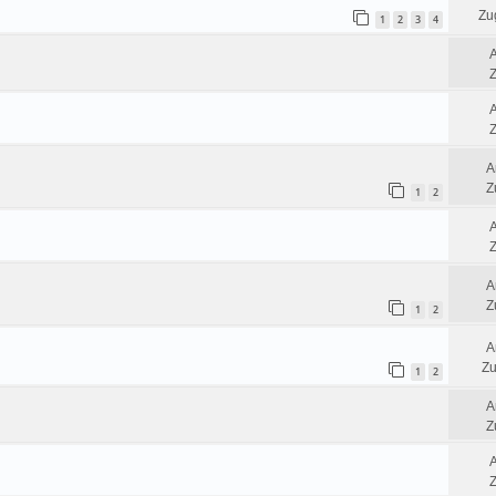
Zug
1
2
3
4
Z
Z
A
Z
1
2
Z
A
Z
1
2
A
Zu
1
2
A
Z
Z