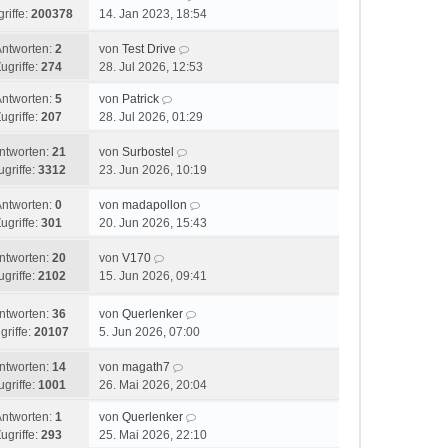
r
riffe:
200378
14. Jan 2023, 18:54
a
B
g
e
Antworten:
2
von
Test Drive
i
ugriffe:
274
28. Jul 2026, 12:53
t
r
Antworten:
5
von
Patrick
a
ugriffe:
207
28. Jul 2026, 01:29
g
ntworten:
21
von
Surbostel
ugriffe:
3312
23. Jun 2026, 10:19
Antworten:
0
von
madapollon
ugriffe:
301
20. Jun 2026, 15:43
ntworten:
20
von
V170
ugriffe:
2102
15. Jun 2026, 09:41
ntworten:
36
von
Querlenker
griffe:
20107
5. Jun 2026, 07:00
ntworten:
14
von
magath7
ugriffe:
1001
26. Mai 2026, 20:04
Antworten:
1
von
Querlenker
ugriffe:
293
25. Mai 2026, 22:10