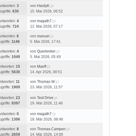
Antworten:
3
von
HardyK
ugriffe:
630
15. Mai 2026, 06:52
Antworten:
4
von
magath7
ugriffe:
724
12. Mai 2026, 07:17
Antworten:
6
von
manuel
ugriffe:
1146
5. Mai 2026, 17:41
Antworten:
4
von
Querlenker
ugriffe:
1040
5. Mai 2026, 05:49
ntworten:
15
von
Maeff
ugriffe:
5630
14. Apr 2026, 08:51
ntworten:
11
von
Thomas W
ugriffe:
1909
23. Mär 2026, 11:57
ntworten:
23
von
Test Drive
ugriffe:
9397
19. Mär 2026, 11:46
Antworten:
0
von
magath7
ugriffe:
1306
18. Mär 2026, 08:46
Antworten:
8
von
Thomas Campen
ugriffe:
2659
14. Mär 2026, 14:00