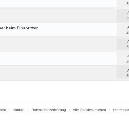
Z
Z
er beim Einspritzer
Z
Z
Z
Z
icht
Kontakt
Datenschutzerklärung
Alle Cookies löschen
Impressu