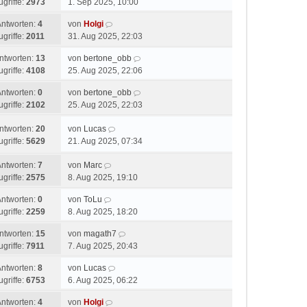
ugriffe:
2973
1. Sep 2025, 10:00
Antworten:
4
von
Holgi
ugriffe:
2011
31. Aug 2025, 22:03
ntworten:
13
von
bertone_obb
ugriffe:
4108
25. Aug 2025, 22:06
Antworten:
0
von
bertone_obb
ugriffe:
2102
25. Aug 2025, 22:03
ntworten:
20
von
Lucas
ugriffe:
5629
21. Aug 2025, 07:34
Antworten:
7
von
Marc
ugriffe:
2575
8. Aug 2025, 19:10
Antworten:
0
von
ToLu
ugriffe:
2259
8. Aug 2025, 18:20
ntworten:
15
von
magath7
ugriffe:
7911
7. Aug 2025, 20:43
Antworten:
8
von
Lucas
ugriffe:
6753
6. Aug 2025, 06:22
Antworten:
4
von
Holgi