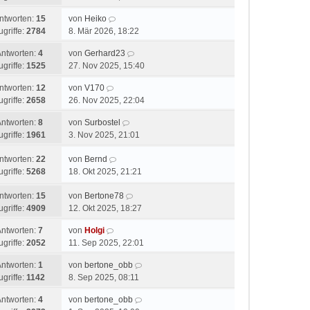
ntworten:
15
von
Heiko
ugriffe:
2784
8. Mär 2026, 18:22
Antworten:
4
von
Gerhard23
ugriffe:
1525
27. Nov 2025, 15:40
ntworten:
12
von
V170
ugriffe:
2658
26. Nov 2025, 22:04
Antworten:
8
von
Surbostel
ugriffe:
1961
3. Nov 2025, 21:01
ntworten:
22
von
Bernd
ugriffe:
5268
18. Okt 2025, 21:21
ntworten:
15
von
Bertone78
ugriffe:
4909
12. Okt 2025, 18:27
Antworten:
7
von
Holgi
ugriffe:
2052
11. Sep 2025, 22:01
Antworten:
1
von
bertone_obb
ugriffe:
1142
8. Sep 2025, 08:11
Antworten:
4
von
bertone_obb