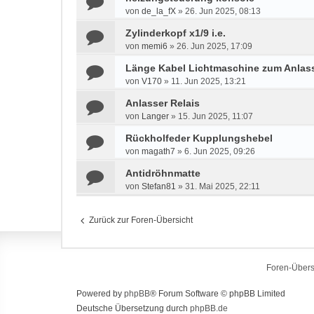
von
de_la_fX
»
26. Jun 2025, 08:13
Zylinderkopf x1/9 i.e.
von
memi6
»
26. Jun 2025, 17:09
Länge Kabel Lichtmaschine zum Anlass
von
V170
»
11. Jun 2025, 13:21
Anlasser Relais
von
Langer
»
15. Jun 2025, 11:07
Rückholfeder Kupplungshebel
von
magath7
»
6. Jun 2025, 09:26
Antidröhnmatte
von
Stefan81
»
31. Mai 2025, 22:11
Zurück zur Foren-Übersicht
Foren-Übers
Powered by
phpBB
® Forum Software © phpBB Limited
Deutsche Übersetzung durch
phpBB.de