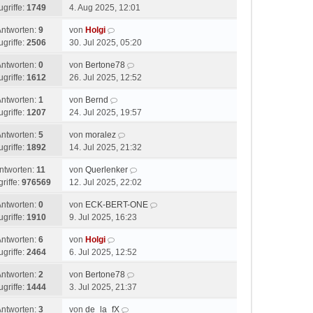
ugriffe:
1749
4. Aug 2025, 12:01
Antworten:
9
von
Holgi
ugriffe:
2506
30. Jul 2025, 05:20
Antworten:
0
von
Bertone78
ugriffe:
1612
26. Jul 2025, 12:52
Antworten:
1
von
Bernd
ugriffe:
1207
24. Jul 2025, 19:57
Antworten:
5
von
moralez
ugriffe:
1892
14. Jul 2025, 21:32
ntworten:
11
von
Querlenker
riffe:
976569
12. Jul 2025, 22:02
Antworten:
0
von
ECK-BERT-ONE
ugriffe:
1910
9. Jul 2025, 16:23
Antworten:
6
von
Holgi
ugriffe:
2464
6. Jul 2025, 12:52
Antworten:
2
von
Bertone78
ugriffe:
1444
3. Jul 2025, 21:37
Antworten:
3
von
de_la_fX