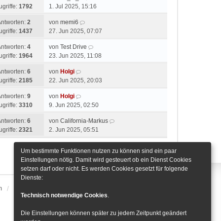
ugriffe:
1792
1. Jul 2025, 15:16
Antworten:
2
von
memi6
ugriffe:
1437
27. Jun 2025, 07:07
Antworten:
4
von
Test Drive
ugriffe:
1964
23. Jun 2025, 11:08
Antworten:
6
von
Holgi
ugriffe:
2185
22. Jun 2025, 20:03
Antworten:
9
von
Holgi
ugriffe:
3310
9. Jun 2025, 02:50
Antworten:
6
von
California-Markus
ugriffe:
2321
2. Jun 2025, 05:51
Um bestimmte Funktionen nutzen zu können sind ein paar
Gehe zu
Einstellungen nötig. Damit wird gesteuert ob ein Dienst Cookies
setzen darf oder nicht. Es werden Cookies gesetzt für folgende
Dienste:
m
Alle Zeiten sind
UTC+01:00
Cookie-Einstellungen
Technisch notwendige Cookies
.
Die Einstellungen können später zu jedem Zeitpunkt geändert