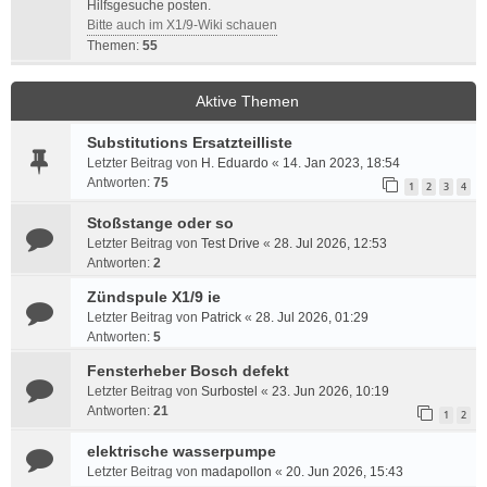
Hilfsgesuche posten.
Bitte auch im X1/9-Wiki schauen
Themen:
55
Aktive Themen
Substitutions Ersatzteilliste
Letzter Beitrag von
H. Eduardo
«
14. Jan 2023, 18:54
Antworten:
75
1
2
3
4
Stoßstange oder so
Letzter Beitrag von
Test Drive
«
28. Jul 2026, 12:53
Antworten:
2
Zündspule X1/9 ie
Letzter Beitrag von
Patrick
«
28. Jul 2026, 01:29
Antworten:
5
Fensterheber Bosch defekt
Letzter Beitrag von
Surbostel
«
23. Jun 2026, 10:19
Antworten:
21
1
2
elektrische wasserpumpe
Letzter Beitrag von
madapollon
«
20. Jun 2026, 15:43