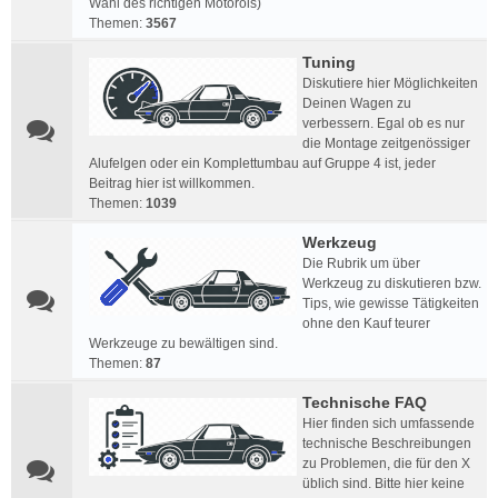
Wahl des richtigen Motoröls)
Themen:
3567
Tuning
Diskutiere hier Möglichkeiten
Deinen Wagen zu
verbessern. Egal ob es nur
die Montage zeitgenössiger
Alufelgen oder ein Komplettumbau auf Gruppe 4 ist, jeder
Beitrag hier ist willkommen.
Themen:
1039
Werkzeug
Die Rubrik um über
Werkzeug zu diskutieren bzw.
Tips, wie gewisse Tätigkeiten
ohne den Kauf teurer
Werkzeuge zu bewältigen sind.
Themen:
87
Technische FAQ
Hier finden sich umfassende
technische Beschreibungen
zu Problemen, die für den X
üblich sind. Bitte hier keine