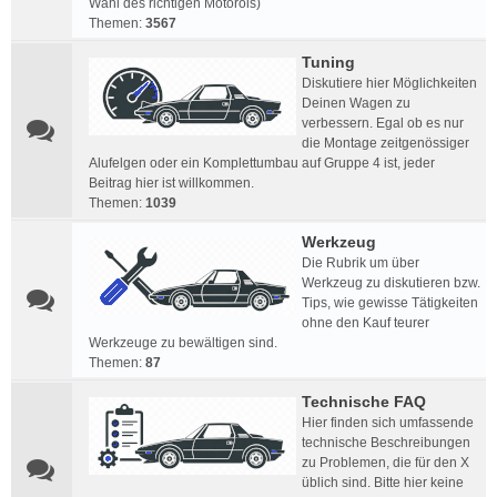
Wahl des richtigen Motoröls)
Themen:
3567
Tuning
Diskutiere hier Möglichkeiten
Deinen Wagen zu
verbessern. Egal ob es nur
die Montage zeitgenössiger
Alufelgen oder ein Komplettumbau auf Gruppe 4 ist, jeder
Beitrag hier ist willkommen.
Themen:
1039
Werkzeug
Die Rubrik um über
Werkzeug zu diskutieren bzw.
Tips, wie gewisse Tätigkeiten
ohne den Kauf teurer
Werkzeuge zu bewältigen sind.
Themen:
87
Technische FAQ
Hier finden sich umfassende
technische Beschreibungen
zu Problemen, die für den X
üblich sind. Bitte hier keine