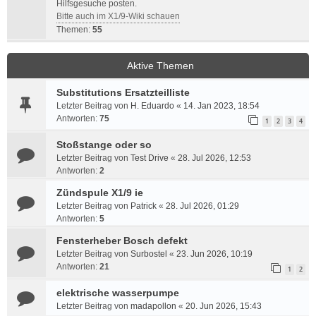
Hilfsgesuche posten.
Bitte auch im X1/9-Wiki schauen
Themen:
55
Aktive Themen
Substitutions Ersatzteilliste
Letzter Beitrag von
H. Eduardo
«
14. Jan 2023, 18:54
Antworten:
75
1
2
3
4
Stoßstange oder so
Letzter Beitrag von
Test Drive
«
28. Jul 2026, 12:53
Antworten:
2
Zündspule X1/9 ie
Letzter Beitrag von
Patrick
«
28. Jul 2026, 01:29
Antworten:
5
Fensterheber Bosch defekt
Letzter Beitrag von
Surbostel
«
23. Jun 2026, 10:19
Antworten:
21
1
2
elektrische wasserpumpe
Letzter Beitrag von
madapollon
«
20. Jun 2026, 15:43