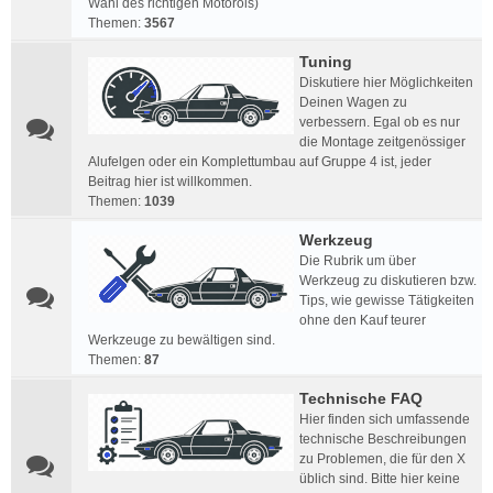
Wahl des richtigen Motoröls)
Themen:
3567
Tuning
Diskutiere hier Möglichkeiten
Deinen Wagen zu
verbessern. Egal ob es nur
die Montage zeitgenössiger
Alufelgen oder ein Komplettumbau auf Gruppe 4 ist, jeder
Beitrag hier ist willkommen.
Themen:
1039
Werkzeug
Die Rubrik um über
Werkzeug zu diskutieren bzw.
Tips, wie gewisse Tätigkeiten
ohne den Kauf teurer
Werkzeuge zu bewältigen sind.
Themen:
87
Technische FAQ
Hier finden sich umfassende
technische Beschreibungen
zu Problemen, die für den X
üblich sind. Bitte hier keine