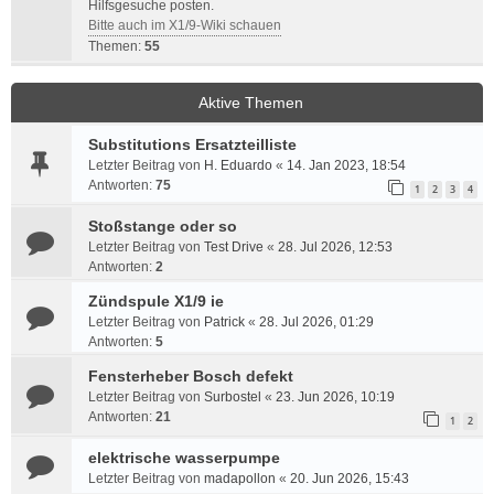
Hilfsgesuche posten.
Bitte auch im X1/9-Wiki schauen
Themen:
55
Aktive Themen
Substitutions Ersatzteilliste
Letzter Beitrag von
H. Eduardo
«
14. Jan 2023, 18:54
Antworten:
75
1
2
3
4
Stoßstange oder so
Letzter Beitrag von
Test Drive
«
28. Jul 2026, 12:53
Antworten:
2
Zündspule X1/9 ie
Letzter Beitrag von
Patrick
«
28. Jul 2026, 01:29
Antworten:
5
Fensterheber Bosch defekt
Letzter Beitrag von
Surbostel
«
23. Jun 2026, 10:19
Antworten:
21
1
2
elektrische wasserpumpe
Letzter Beitrag von
madapollon
«
20. Jun 2026, 15:43