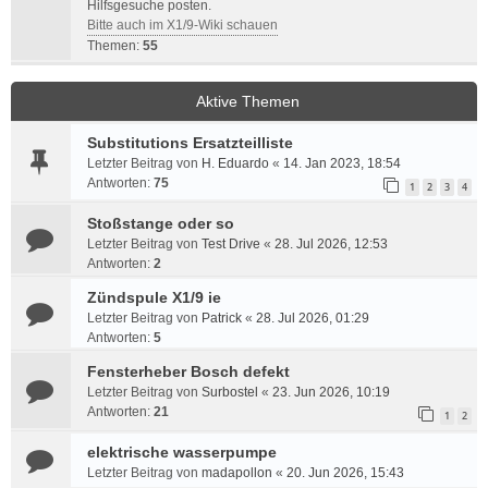
Hilfsgesuche posten.
Bitte auch im X1/9-Wiki schauen
Themen:
55
Aktive Themen
Substitutions Ersatzteilliste
Letzter Beitrag von
H. Eduardo
«
14. Jan 2023, 18:54
Antworten:
75
1
2
3
4
Stoßstange oder so
Letzter Beitrag von
Test Drive
«
28. Jul 2026, 12:53
Antworten:
2
Zündspule X1/9 ie
Letzter Beitrag von
Patrick
«
28. Jul 2026, 01:29
Antworten:
5
Fensterheber Bosch defekt
Letzter Beitrag von
Surbostel
«
23. Jun 2026, 10:19
Antworten:
21
1
2
elektrische wasserpumpe
Letzter Beitrag von
madapollon
«
20. Jun 2026, 15:43