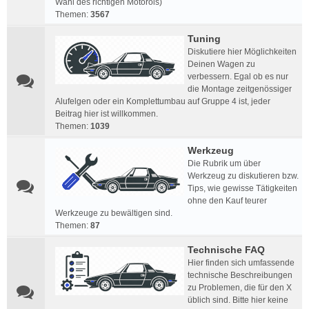
Wahl des richtigen Motoröls)
Themen:
3567
Tuning
Diskutiere hier Möglichkeiten
Deinen Wagen zu
verbessern. Egal ob es nur
die Montage zeitgenössiger
Alufelgen oder ein Komplettumbau auf Gruppe 4 ist, jeder
Beitrag hier ist willkommen.
Themen:
1039
Werkzeug
Die Rubrik um über
Werkzeug zu diskutieren bzw.
Tips, wie gewisse Tätigkeiten
ohne den Kauf teurer
Werkzeuge zu bewältigen sind.
Themen:
87
Technische FAQ
Hier finden sich umfassende
technische Beschreibungen
zu Problemen, die für den X
üblich sind. Bitte hier keine