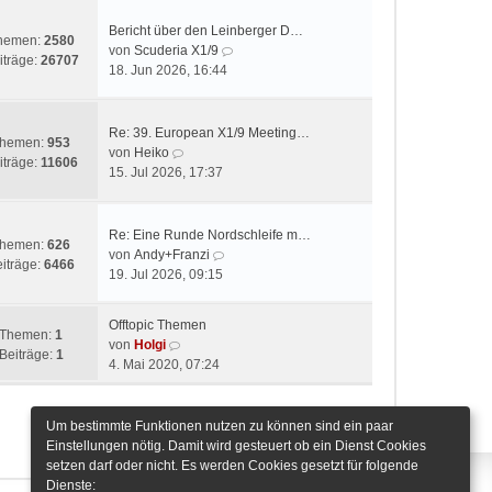
Bericht über den Leinberger D…
hemen:
2580
N
von
Scuderia X1/9
iträge:
26707
e
18. Jun 2026, 16:44
u
e
s
Re: 39. European X1/9 Meeting…
hemen:
953
t
N
von
Heiko
iträge:
11606
e
e
15. Jul 2026, 17:37
r
u
B
e
e
s
Re: Eine Runde Nordschleife m…
hemen:
626
i
t
N
von
Andy+Franzi
iträge:
6466
t
e
e
19. Jul 2026, 09:15
r
r
u
a
B
e
Offtopic Themen
g
e
s
Themen:
1
N
von
Holgi
i
t
Beiträge:
1
e
4. Mai 2020, 07:24
t
e
u
r
r
e
a
B
s
Um bestimmte Funktionen nutzen zu können sind ein paar
g
Gehe zu
e
t
Einstellungen nötig. Damit wird gesteuert ob ein Dienst Cookies
i
e
setzen darf oder nicht. Es werden Cookies gesetzt für folgende
t
r
Dienste:
r