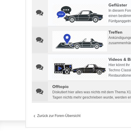
Geflüster
In diesem For
einen bestimm
Fünfganggetri
Treffen
Ankündigungen
zusammenhän
Videos & Bi
Hier könnt Ihr
Techno Classic
Restauratione
Offtopic
Diskutiert hier alles was nichts mit dem Thema X1
Tagen nichts mehr geschrieben wurde, werden e
Zurück zur Foren-Übersicht