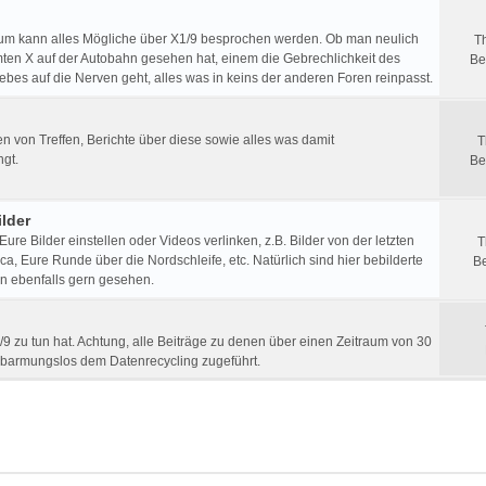
um kann alles Mögliche über X1/9 besprochen werden. Ob man neulich
T
ten X auf der Autobahn gesehen hat, einem die Gebrechlichkeit des
Be
ebes auf die Nerven geht, alles was in keins der anderen Foren reinpasst.
 von Treffen, Berichte über diese sowie alles was damit
T
gt.
Be
lder
 Eure Bilder einstellen oder Videos verlinken, z.B. Bilder von der letzten
T
a, Eure Runde über die Nordschleife, etc. Natürlich sind hier bebilderte
Be
n ebenfalls gern gesehen.
/9 zu tun hat. Achtung, alle Beiträge zu denen über einen Zeitraum von 30
rbarmungslos dem Datenrecycling zugeführt.