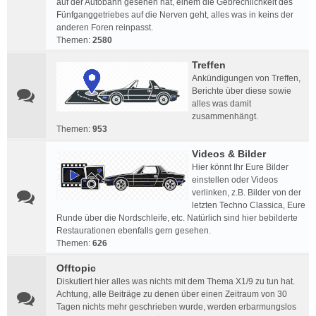
auf der Autobahn gesehen hat, einem die Gebrechlichkeit des
Fünfganggetriebes auf die Nerven geht, alles was in keins der
anderen Foren reinpasst.
Themen:
2580
Treffen
Ankündigungen von Treffen,
Berichte über diese sowie
alles was damit
zusammenhängt.
Themen:
953
Videos & Bilder
Hier könnt Ihr Eure Bilder
einstellen oder Videos
verlinken, z.B. Bilder von der
letzten Techno Classica, Eure
Runde über die Nordschleife, etc. Natürlich sind hier bebilderte
Restaurationen ebenfalls gern gesehen.
Themen:
626
Offtopic
Diskutiert hier alles was nichts mit dem Thema X1/9 zu tun hat.
Achtung, alle Beiträge zu denen über einen Zeitraum von 30
Tagen nichts mehr geschrieben wurde, werden erbarmungslos