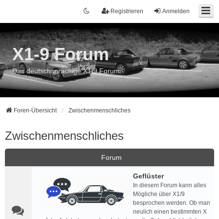
Registrieren
Anmelden
X1-9 Forum
Das deutschsprachige X1/9 Forum
Foren-Übersicht
Zwischenmenschliches
Zwischenmenschliches
Forum
Geflüster
In diesem Forum kann alles
Mögliche über X1/9
besprochen werden. Ob man
neulich einen bestimmten X