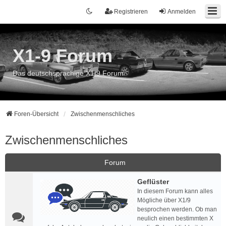
Registrieren
Anmelden
X1-9 Forum
Das deutschsprachige X1/9 Forum
Foren-Übersicht
Zwischenmenschliches
Zwischenmenschliches
Forum
Geflüster
In diesem Forum kann alles
Mögliche über X1/9
besprochen werden. Ob man
neulich einen bestimmten X