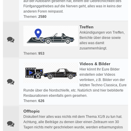
auf der Autobahn gesehen hat, einem die Gebrechlichkeit des
Fünfganggetriebes auf die Nerven geht, alles was in keins der
anderen Foren reinpasst.
Themen:
2580
Treffen
Ankündigungen von Treffen,
Berichte über diese sowie
alles was damit
zusammenhängt.
Themen:
953
Videos & Bilder
Hier könnt Ihr Eure Bilder
einstellen oder Videos
verlinken, z.B. Bilder von der
letzten Techno Classica, Eure
Runde über die Nordschleife, etc. Natürlich sind hier bebilderte
Restaurationen ebenfalls gern gesehen.
Themen:
626
Offtopic
Diskutiert hier alles was nichts mit dem Thema X1/9 zu tun hat.
Achtung, alle Beiträge zu denen über einen Zeitraum von 30
Tagen nichts mehr geschrieben wurde, werden erbarmungslos