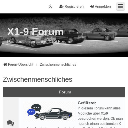
Registrieren
Anmelden
X1-9 Forum
Das deutschsprachige X1/9 Forum
Foren-Übersicht
Zwischenmenschliches
Zwischenmenschliches
Forum
Geflüster
In diesem Forum kann alles
Mögliche über X1/9
besprochen werden. Ob man
neulich einen bestimmten X