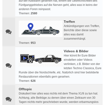
auf der Autobahn gesehen hat, einem die Gebrechlichkeit des
Fünfganggetriebes auf die Nerven geht, alles was in keins der
anderen Foren reinpasst.
Themen:
2580
Treffen
Ankündigungen von Treffen,
Berichte über diese sowie
alles was damit
zusammenhängt.
Themen:
953
Videos & Bilder
Hier könnt Ihr Eure Bilder
einstellen oder Videos
verlinken, z.B. Bilder von der
letzten Techno Classica, Eure
Runde über die Nordschleife, etc. Natürlich sind hier bebilderte
Restaurationen ebenfalls gern gesehen.
Themen:
626
Offtopic
Diskutiert hier alles was nichts mit dem Thema X1/9 zu tun hat.
Achtung, alle Beiträge zu denen über einen Zeitraum von 30
Tagen nichts mehr geschrieben wurde, werden erbarmungslos