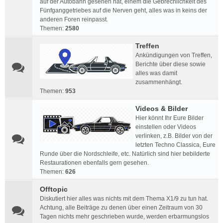
auf der Autobahn gesehen hat, einem die Gebrechlichkeit des
Fünfganggetriebes auf die Nerven geht, alles was in keins der
anderen Foren reinpasst.
Themen:
2580
Treffen
Ankündigungen von Treffen,
Berichte über diese sowie
alles was damit
zusammenhängt.
Themen:
953
Videos & Bilder
Hier könnt Ihr Eure Bilder
einstellen oder Videos
verlinken, z.B. Bilder von der
letzten Techno Classica, Eure
Runde über die Nordschleife, etc. Natürlich sind hier bebilderte
Restaurationen ebenfalls gern gesehen.
Themen:
626
Offtopic
Diskutiert hier alles was nichts mit dem Thema X1/9 zu tun hat.
Achtung, alle Beiträge zu denen über einen Zeitraum von 30
Tagen nichts mehr geschrieben wurde, werden erbarmungslos