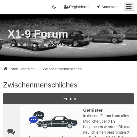
Registrieren
Anmelden
X1-9 Forum
Das deutschsprachige X1/9 Forum
Foren-Übersicht
Zwischenmenschliches
Zwischenmenschliches
Forum
Geflüster
In diesem Forum kann alles
Mögliche über X1/9
besprochen werden. Ob man
neulich einen bestimmten X