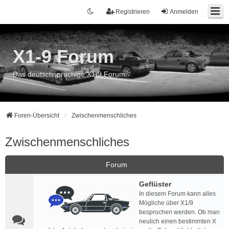
Registrieren
Anmelden
X1-9 Forum
Das deutschsprachige X1/9 Forum
Foren-Übersicht
Zwischenmenschliches
Zwischenmenschliches
Forum
Geflüster
In diesem Forum kann alles
Mögliche über X1/9
besprochen werden. Ob man
neulich einen bestimmten X