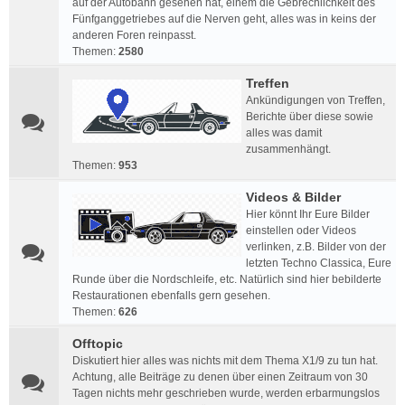
auf der Autobahn gesehen hat, einem die Gebrechlichkeit des
Fünfganggetriebes auf die Nerven geht, alles was in keins der
anderen Foren reinpasst.
Themen:
2580
Treffen
Ankündigungen von Treffen,
Berichte über diese sowie
alles was damit
zusammenhängt.
Themen:
953
Videos & Bilder
Hier könnt Ihr Eure Bilder
einstellen oder Videos
verlinken, z.B. Bilder von der
letzten Techno Classica, Eure
Runde über die Nordschleife, etc. Natürlich sind hier bebilderte
Restaurationen ebenfalls gern gesehen.
Themen:
626
Offtopic
Diskutiert hier alles was nichts mit dem Thema X1/9 zu tun hat.
Achtung, alle Beiträge zu denen über einen Zeitraum von 30
Tagen nichts mehr geschrieben wurde, werden erbarmungslos