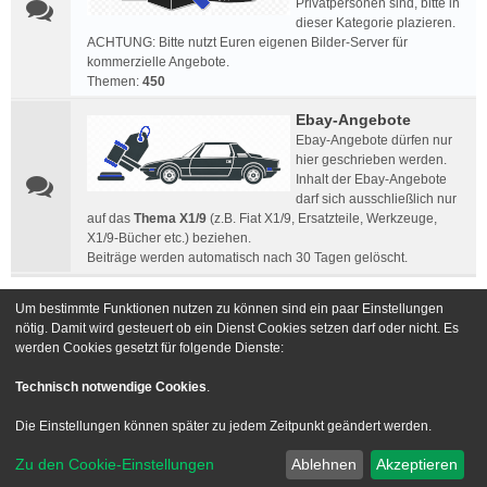
Privatpersonen sind, bitte in
dieser Kategorie plazieren.
ACHTUNG: Bitte nutzt Euren eigenen Bilder-Server für
kommerzielle Angebote.
Themen:
450
Ebay-Angebote
Ebay-Angebote dürfen nur
hier geschrieben werden.
Inhalt der Ebay-Angebote
darf sich ausschließlich nur
auf das
Thema X1/9
(z.B. Fiat X1/9, Ersatzteile, Werkzeuge,
X1/9-Bücher etc.) beziehen.
Beiträge werden automatisch nach 30 Tagen gelöscht.
Um bestimmte Funktionen nutzen zu können sind ein paar Einstellungen
Gehe zu
nötig. Damit wird gesteuert ob ein Dienst Cookies setzen darf oder nicht. Es
werden Cookies gesetzt für folgende Dienste:
Foren-Übersicht
Kontakt
Technisch notwendige Cookies
.
Powered by
phpBB
® Forum Software © phpBB Limited
Die Einstellungen können später zu jedem Zeitpunkt geändert werden.
Deutsche Übersetzung durch
phpBB.de
Zu den Cookie-Einstellungen
Ablehnen
Akzeptieren
Style we_universal created by
INVENTEA
|
nextgen