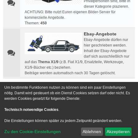
Privatpersonen sind, bitte in
dieser Kategorie plazieren.
ACHTUNG: Bitte nutzt Euren eigenen Bilder-Server für
kommerzielle Angebote.
Themen:
450
Ebay-Angebote
Ebay-Angebote dürfen nur
hier geschrieben werden.
Inhalt der Ebay-Angebote
darf sich ausschließlich nur
auf das
Thema X1/9
(z.B. Fiat X1/9, Ersatzteile, Werkzeuge,
X1/9-Bücher etc.) beziehen.
Beiträge werden automatisch nach 30 Tagen gelöscht.
Um bestimmte Funktionen nutzen zu können sind ein paar Einstellungen
Gehe zu
nötig. Damit wird gesteuert ob ein Dienst Cookies setzen darf oder nicht. Es
werden Cookies gesetzt für folgende Dienste:
Foren-Übersicht
Kontakt
Technisch notwendige Cookies
.
Powered by
phpBB
® Forum Software © phpBB Limited
Die Einstellungen können später zu jedem Zeitpunkt geändert werden.
Deutsche Übersetzung durch
phpBB.de
Zu den Cookie-Einstellungen
Ablehnen
Akzeptieren
Style we_universal created by
INVENTEA
|
nextgen