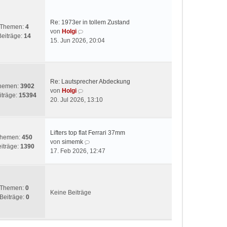
Re: 1973er in tollem Zustand
Themen:
4
N
von
Holgi
Beiträge:
14
e
15. Jun 2026, 20:04
u
e
s
t
Re: Lautsprecher Abdeckung
e
hemen:
3902
N
von
Holgi
r
iträge:
15394
e
20. Jul 2026, 13:10
B
u
e
e
i
s
t
Lifters top flat Ferrari 37mm
t
hemen:
450
r
N
von
simemk
e
iträge:
1390
a
e
17. Feb 2026, 12:47
r
g
u
B
e
e
s
i
t
Themen:
0
t
Keine Beiträge
e
Beiträge:
0
r
r
a
B
g
e