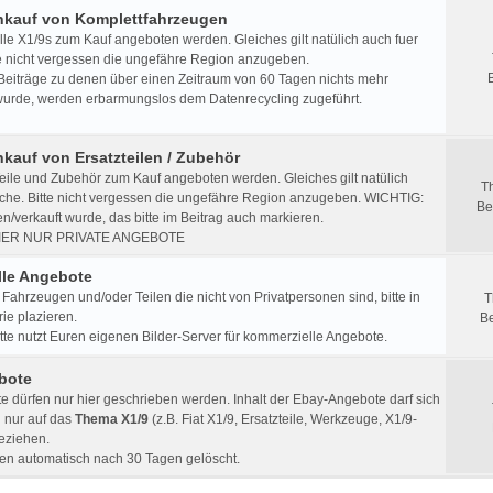
Ankauf von Komplettfahrzeugen
lle X1/9s zum Kauf angeboten werden. Gleiches gilt natülich auch fuer
e nicht vergessen die ungefähre Region anzugeben.
 Beiträge zu denen über einen Zeitraum von 60 Tagen nichts mehr
urde, werden erbarmungslos dem Datenrecycling zugeführt.
nkauf von Ersatzteilen / Zubehör
eile und Zubehör zum Kauf angeboten werden. Gleiches gilt natülich
T
che. Bitte nicht vergessen die ungefähre Region anzugeben. WICHTIG:
Be
/verkauft wurde, das bitte im Beitrag auch markieren.
IER NUR PRIVATE ANGEBOTE
le Angebote
Fahrzeugen und/oder Teilen die nicht von Privatpersonen sind, bitte in
T
ie plazieren.
Be
e nutzt Euren eigenen Bilder-Server für kommerzielle Angebote.
bote
 dürfen nur hier geschrieben werden. Inhalt der Ebay-Angebote darf sich
h nur auf das
Thema X1/9
(z.B. Fiat X1/9, Ersatzteile, Werkzeuge, X1/9-
beziehen.
en automatisch nach 30 Tagen gelöscht.