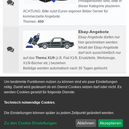
Privatpersonen sind, bitte in
dieser Kategorie plazieren.
ACHTUNG: Bitte nutzt Euren eigenen Bilder-Server für
kommerzielle Angebote.
Themen:
450
Ebay-Angebote
Ebay-Angebote dürfen nur
hier geschrieben werden.
Inhalt der Ebay-Angebote
darf sich ausschließlich nur
auf das
Thema X1/9
(z.B. Fiat X1/9, Ersatzteile, Werkzeuge,
X1/9-Bücher etc.) beziehen.
Beiträge werden automatisch nach 30 Tagen gelöscht.
Um bestimmte Funktionen nutzen zu können sind ein paar Einstellungen
Gehe zu
nötig. Damit wird gesteuert ob ein Dienst Cookies setzen darf oder nicht. Es
werden Cookies gesetzt für folgende Dienste:
Foren-Übersicht
Kontakt
Technisch notwendige Cookies
.
Powered by
phpBB
® Forum Software © phpBB Limited
Die Einstellungen können später zu jedem Zeitpunkt geändert werden.
Deutsche Übersetzung durch
phpBB.de
Zu den Cookie-Einstellungen
Ablehnen
Akzeptieren
Style we_universal created by
INVENTEA
|
nextgen