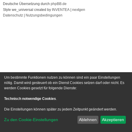
Deutsche Übersetzung durch
phpBB.de
Style we_universal created by
INVENTEA
|
nextgen
Datenschutz
|
Nutzungsbedingungen
Um bestimmte Funktionen nutzen zu können sind ein paar Einstellungen
nötig. Damit wird gesteuert ob ein Dienst Cookies setzen darf oder nicht. Es
werden Cookies gesetzt für folgende Dienste:
Technisch notwendige Cookies
.
Die Einstellungen können später zu jedem Zeitpunkt geändert werden.
Zu den Cookie-Einstellungen
Ablehnen
Akzeptieren