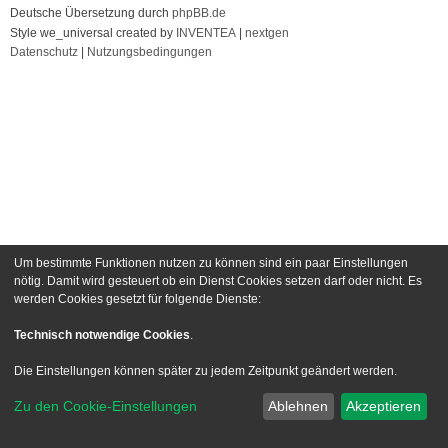
Deutsche Übersetzung durch
phpBB.de
Style we_universal created by
INVENTEA
|
nextgen
Datenschutz
|
Nutzungsbedingungen
Um bestimmte Funktionen nutzen zu können sind ein paar Einstellungen
nötig. Damit wird gesteuert ob ein Dienst Cookies setzen darf oder nicht. Es
werden Cookies gesetzt für folgende Dienste:
Technisch notwendige Cookies
.
Die Einstellungen können später zu jedem Zeitpunkt geändert werden.
Zu den Cookie-Einstellungen
Ablehnen
Akzeptieren