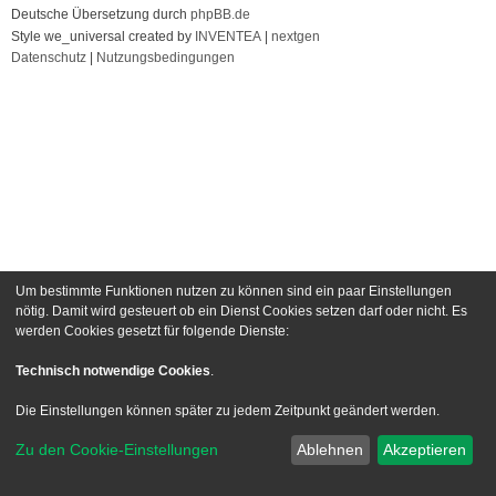
Deutsche Übersetzung durch
phpBB.de
Style we_universal created by
INVENTEA
|
nextgen
Datenschutz
|
Nutzungsbedingungen
Um bestimmte Funktionen nutzen zu können sind ein paar Einstellungen
nötig. Damit wird gesteuert ob ein Dienst Cookies setzen darf oder nicht. Es
werden Cookies gesetzt für folgende Dienste:
Technisch notwendige Cookies
.
Die Einstellungen können später zu jedem Zeitpunkt geändert werden.
Zu den Cookie-Einstellungen
Ablehnen
Akzeptieren