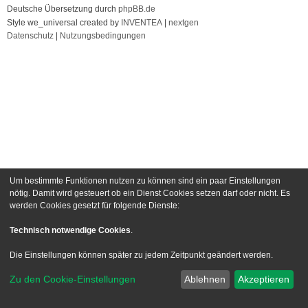
Deutsche Übersetzung durch
phpBB.de
Style we_universal created by
INVENTEA
|
nextgen
Datenschutz
|
Nutzungsbedingungen
Um bestimmte Funktionen nutzen zu können sind ein paar Einstellungen
nötig. Damit wird gesteuert ob ein Dienst Cookies setzen darf oder nicht. Es
werden Cookies gesetzt für folgende Dienste:
Technisch notwendige Cookies
.
Die Einstellungen können später zu jedem Zeitpunkt geändert werden.
Zu den Cookie-Einstellungen
Ablehnen
Akzeptieren