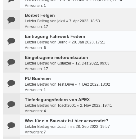
Letzter Beitrag von
ECK-BERT-ONE
«
25. Apr 2023, 17:14
Antworten:
1
Borbet Felgen
Letzter Beitrag von
joksi
«
7. Apr 2023, 18:53
Antworten:
17
Eintragung Fahrwerk Federn
Letzter Beitrag von
Bernd
«
20. Jan 2023, 17:21
Antworten:
6
Eingetragene motorumbauten
Letzter Beitrag von
Gstalzer
«
12. Dez 2022, 09:03
Antworten:
17
PU Buchsen
Letzter Beitrag von
Test Drive
«
7. Dez 2022, 13:02
Antworten:
1
Tieferlegungsfedern von APEX
Letzter Beitrag von
Tosch2001
«
2. Nov 2022, 19:41
Antworten:
4
Was für ein Bausatz ist hier verwendet?
Letzter Beitrag von
Joachim
«
28. Sep 2022, 19:57
Antworten:
7