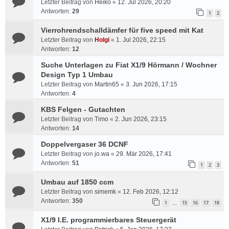
Letzter Beitrag von
Heiko
«
12. Jul 2026, 20:20
Antworten:
29
1
2
Vierrohrendschalldämfer für five speed mit Kat
Letzter Beitrag von
Holgi
«
1. Jul 2026, 22:15
Antworten:
12
Suche Unterlagen zu Fiat X1/9 Hörmann / Wochner
Design Typ 1 Umbau
Letzter Beitrag von
Martin65
«
3. Jun 2026, 17:15
Antworten:
4
KBS Felgen - Gutachten
Letzter Beitrag von
Timo
«
2. Jun 2026, 23:15
Antworten:
14
Doppelvergaser 36 DCNF
Letzter Beitrag von
jo.wa
«
29. Mär 2026, 17:41
Antworten:
51
1
2
3
Umbau auf 1850 ccm
Letzter Beitrag von
simemk
«
12. Feb 2026, 12:12
Antworten:
350
1
15
16
17
18
…
X1/9 I.E. programmierbares Steuergerät