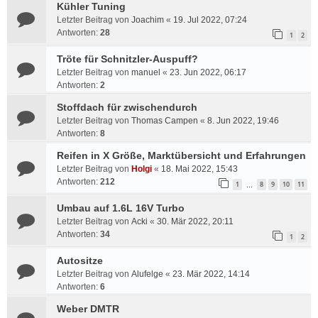
Kühler Tuning
Letzter Beitrag von
Joachim
«
19. Jul 2022, 07:24
Antworten:
28
1
2
Tröte für Schnitzler-Auspuff?
Letzter Beitrag von
manuel
«
23. Jun 2022, 06:17
Antworten:
2
Stoffdach für zwischendurch
Letzter Beitrag von
Thomas Campen
«
8. Jun 2022, 19:46
Antworten:
8
Reifen in X Größe, Marktübersicht und Erfahrungen
Letzter Beitrag von
Holgi
«
18. Mai 2022, 15:43
Antworten:
212
1
8
9
10
11
…
Umbau auf 1.6L 16V Turbo
Letzter Beitrag von
Acki
«
30. Mär 2022, 20:11
Antworten:
34
1
2
Autositze
Letzter Beitrag von
Alufelge
«
23. Mär 2022, 14:14
Antworten:
6
Weber DMTR