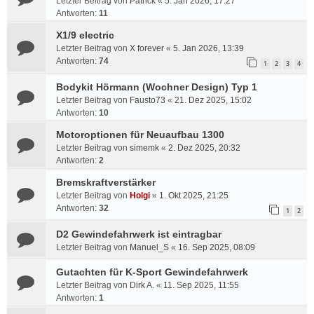
Letzter Beitrag von
Patrick
«
5. Jan 2026, 17:27
Antworten:
11
X1/9 electric
Letzter Beitrag von
X forever
«
5. Jan 2026, 13:39
Antworten:
74
1
2
3
4
Bodykit Hörmann (Wochner Design) Typ 1
Letzter Beitrag von
Fausto73
«
21. Dez 2025, 15:02
Antworten:
10
Motoroptionen für Neuaufbau 1300
Letzter Beitrag von
simemk
«
2. Dez 2025, 20:32
Antworten:
2
Bremskraftverstärker
Letzter Beitrag von
Holgi
«
1. Okt 2025, 21:25
Antworten:
32
1
2
D2 Gewindefahrwerk ist eintragbar
Letzter Beitrag von
Manuel_S
«
16. Sep 2025, 08:09
Gutachten für K-Sport Gewindefahrwerk
Letzter Beitrag von
Dirk A.
«
11. Sep 2025, 11:55
Antworten:
1