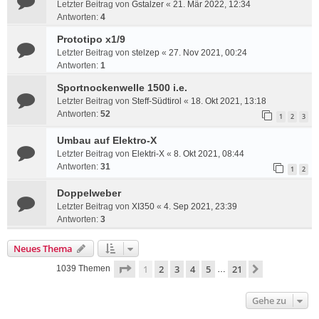
Letzter Beitrag von
Gstalzer
«
21. Mär 2022, 12:34
Antworten:
4
Prototipo x1/9
Letzter Beitrag von
stelzep
«
27. Nov 2021, 00:24
Antworten:
1
Sportnockenwelle 1500 i.e.
Letzter Beitrag von
Steff-Südtirol
«
18. Okt 2021, 13:18
Antworten:
52
1
2
3
Umbau auf Elektro-X
Letzter Beitrag von
Elektri-X
«
8. Okt 2021, 08:44
Antworten:
31
1
2
Doppelweber
Letzter Beitrag von
XI350
«
4. Sep 2021, 23:39
Antworten:
3
Neues Thema
Seite
1
von
21
1
2
3
4
5
21
Nächste
1039 Themen
…
Gehe zu