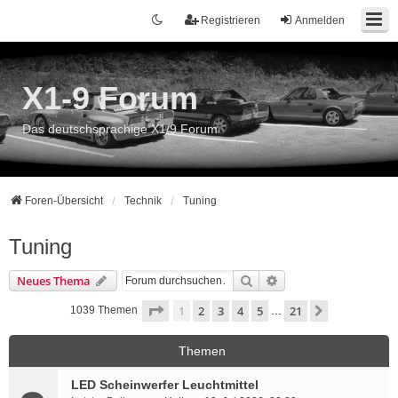
Registrieren
Anmelden
X1-9 Forum
Das deutschsprachige X1/9 Forum
Foren-Übersicht
Technik
Tuning
Tuning
Suche
Erweiterte Suche
Neues Thema
Seite
1
von
21
1
2
3
4
5
21
Nächste
1039 Themen
…
Themen
LED Scheinwerfer Leuchtmittel