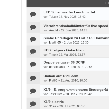
TH
LED Scheinwerfer Leuchtmittel
von
ToLu
»
13. Nov 2025, 15:42
Vierrohrendschalldämfer für five speed
von
Arnold
»
27. Jun 2026, 14:23
Suche Unterlagen zu Fiat X1/9 Hörman
von
Martin65
»
2. Jun 2026, 19:30
KBS Felgen - Gutachten
von
Timo
»
12. Mai 2026, 23:57
Doppelvergaser 36 DCNF
von
der Stefan
»
15. Feb 2018, 20:56
Umbau auf 1850 ccm
von
Fiat66
»
21. Aug 2010, 10:50
X1/9 I.E. programmierbares Steuergerät
von
Test Drive
»
20. Jan 2023, 20:42
X1/9 electric
von
X19e
»
29. Jul 2021, 08:17