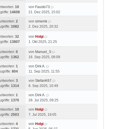
ntworten:
10
von
Fausto73
griffe:
14608
21. Dez 2025, 15:02
Antworten:
2
von
simemk
ugriffe:
1082
2. Dez 2025, 20:32
ntworten:
32
von
Holgi
griffe:
13807
1. Okt 2025, 21:25
Antworten:
0
von
Manuel_S
ugriffe:
1362
16. Sep 2025, 08:09
Antworten:
1
von
Dirk A.
ugriffe:
804
11. Sep 2025, 11:55
Antworten:
3
von
StefanK67
ugriffe:
1314
6. Sep 2025, 10:49
Antworten:
1
von
Dirk A.
ugriffe:
1370
28. Jul 2025, 09:25
ntworten:
10
von
Holgi
ugriffe:
2503
7. Jul 2025, 19:05
Antworten:
4
von
Holgi