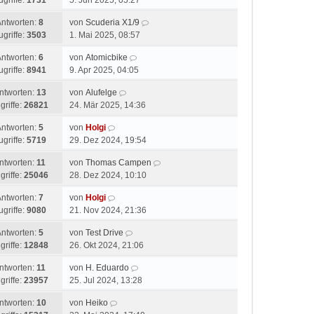
ugriffe:
1731
5. Jun 2025, 05:27
Antworten:
8
von
Scuderia X1/9
ugriffe:
3503
1. Mai 2025, 08:57
Antworten:
6
von
Atomicbike
ugriffe:
8941
9. Apr 2025, 04:05
ntworten:
13
von
Alufelge
griffe:
26821
24. Mär 2025, 14:36
Antworten:
5
von
Holgi
ugriffe:
5719
29. Dez 2024, 19:54
ntworten:
11
von
Thomas Campen
griffe:
25046
28. Dez 2024, 10:10
Antworten:
7
von
Holgi
ugriffe:
9080
21. Nov 2024, 21:36
Antworten:
5
von
Test Drive
griffe:
12848
26. Okt 2024, 21:06
ntworten:
11
von
H. Eduardo
griffe:
23957
25. Jul 2024, 13:28
ntworten:
10
von
Heiko