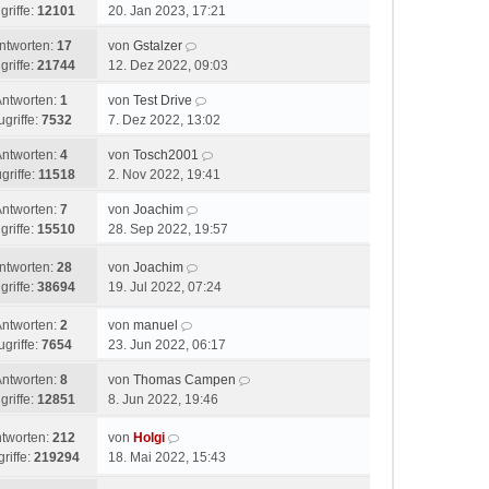
griffe:
12101
20. Jan 2023, 17:21
ntworten:
17
von
Gstalzer
griffe:
21744
12. Dez 2022, 09:03
Antworten:
1
von
Test Drive
ugriffe:
7532
7. Dez 2022, 13:02
Antworten:
4
von
Tosch2001
griffe:
11518
2. Nov 2022, 19:41
Antworten:
7
von
Joachim
griffe:
15510
28. Sep 2022, 19:57
ntworten:
28
von
Joachim
griffe:
38694
19. Jul 2022, 07:24
Antworten:
2
von
manuel
ugriffe:
7654
23. Jun 2022, 06:17
Antworten:
8
von
Thomas Campen
griffe:
12851
8. Jun 2022, 19:46
tworten:
212
von
Holgi
riffe:
219294
18. Mai 2022, 15:43