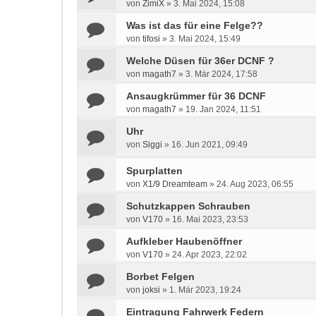
von
ZimiX
»
3. Mai 2024, 15:08
Was ist das für eine Felge??
von
tifosi
»
3. Mai 2024, 15:49
Welche Düsen für 36er DCNF ?
von
magath7
»
3. Mär 2024, 17:58
Ansaugkrümmer für 36 DCNF
von
magath7
»
19. Jan 2024, 11:51
Uhr
von
Siggi
»
16. Jun 2021, 09:49
Spurplatten
von
X1/9 Dreamteam
»
24. Aug 2023, 06:55
Schutzkappen Schrauben
von
V170
»
16. Mai 2023, 23:53
Aufkleber Haubenöffner
von
V170
»
24. Apr 2023, 22:02
Borbet Felgen
von
joksi
»
1. Mär 2023, 19:24
Eintragung Fahrwerk Federn