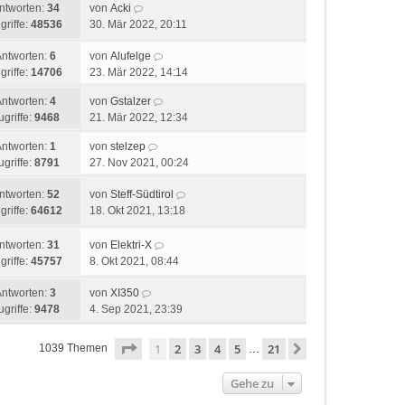
ntworten:
34
von
Acki
griffe:
48536
30. Mär 2022, 20:11
Antworten:
6
von
Alufelge
griffe:
14706
23. Mär 2022, 14:14
Antworten:
4
von
Gstalzer
ugriffe:
9468
21. Mär 2022, 12:34
Antworten:
1
von
stelzep
ugriffe:
8791
27. Nov 2021, 00:24
ntworten:
52
von
Steff-Südtirol
griffe:
64612
18. Okt 2021, 13:18
ntworten:
31
von
Elektri-X
griffe:
45757
8. Okt 2021, 08:44
Antworten:
3
von
XI350
ugriffe:
9478
4. Sep 2021, 23:39
Seite
1
von
21
1
2
3
4
5
21
Nächste
1039 Themen
…
Gehe zu