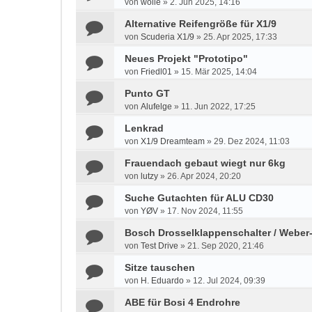
von
wolle
»
2. Jun 2025, 14:16
Alternative Reifengröße für X1/9
von
Scuderia X1/9
»
25. Apr 2025, 17:33
Neues Projekt "Prototipo"
von
Friedl01
»
15. Mär 2025, 14:04
Punto GT
von
Alufelge
»
11. Jun 2022, 17:25
Lenkrad
von
X1/9 Dreamteam
»
29. Dez 2024, 11:03
Frauendach gebaut wiegt nur 6kg
von
lutzy
»
26. Apr 2024, 20:20
Suche Gutachten für ALU CD30
von
YØV
»
17. Nov 2024, 11:55
Bosch Drosselklappenschalter / Weber-
von
Test Drive
»
21. Sep 2020, 21:46
Sitze tauschen
von
H. Eduardo
»
12. Jul 2024, 09:39
ABE für Bosi 4 Endrohre