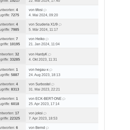
griffe:
15217
22. Mai 2024, 17:40
Antworten:
4
von
tifosi
ugriffe:
7275
4. Mai 2024, 09:20
Antworten:
4
von
Scuderia X1/9
ugriffe:
7985
5. Mär 2024, 11:17
Antworten:
7
von
Heiko
griffe:
10195
21. Jan 2024, 11:04
ntworten:
32
von
HardyK
griffe:
33285
4. Okt 2023, 11:31
Antworten:
1
von
hegau-x
ugriffe:
5887
24. Aug 2023, 18:13
Antworten:
4
von
Surbostel
ugriffe:
8313
31. Mai 2023, 22:21
Antworten:
1
von
ECK-BERT-ONE
ugriffe:
6018
25. Apr 2023, 17:14
ntworten:
17
von
joksi
griffe:
22325
7. Apr 2023, 18:53
Antworten:
6
von
Bernd