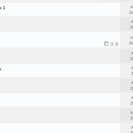
A
p 1
Zu
Z
A
Zu
1
2
Z
k
Z
Z
Z
A
Z