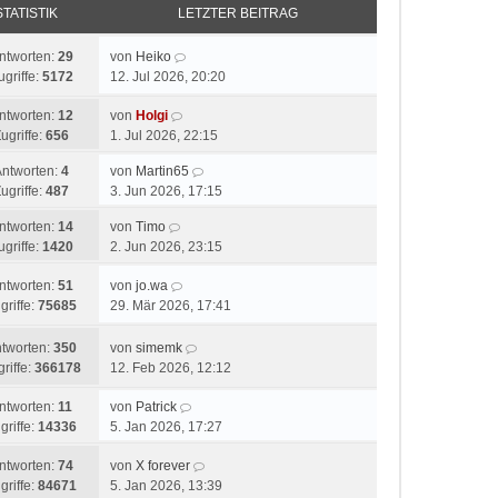
STATISTIK
LETZTER BEITRAG
ntworten:
29
von
Heiko
ugriffe:
5172
12. Jul 2026, 20:20
ntworten:
12
von
Holgi
ugriffe:
656
1. Jul 2026, 22:15
Antworten:
4
von
Martin65
ugriffe:
487
3. Jun 2026, 17:15
ntworten:
14
von
Timo
ugriffe:
1420
2. Jun 2026, 23:15
ntworten:
51
von
jo.wa
griffe:
75685
29. Mär 2026, 17:41
tworten:
350
von
simemk
riffe:
366178
12. Feb 2026, 12:12
ntworten:
11
von
Patrick
griffe:
14336
5. Jan 2026, 17:27
ntworten:
74
von
X forever
griffe:
84671
5. Jan 2026, 13:39