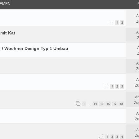
EMEN
A
Z
1
2
A
 mit Kat
Z
n / Wochner Design Typ 1 Umbau
Z
A
Z
A
Zu
1
2
3
An
Zug
1
14
15
16
17
18
…
A
Zu
A
Zu
1
2
3
4