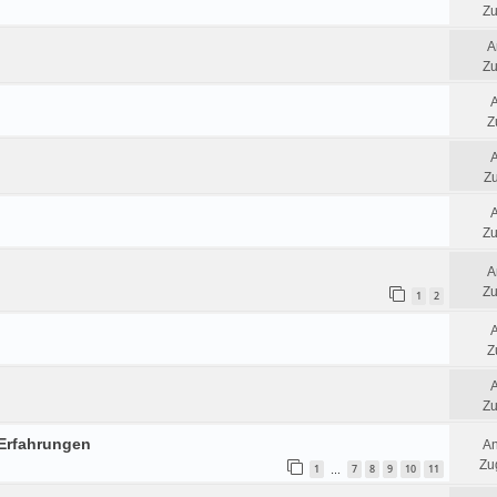
Zu
A
Zu
Z
Zu
?
Zu
A
Zu
1
2
Z
Zu
 Erfahrungen
An
Zug
1
7
8
9
10
11
…