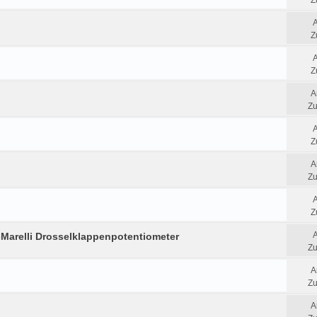
Z
Z
Z
A
Zu
Z
A
Zu
Z
Marelli Drosselklappenpotentiometer
Zu
A
Zu
A