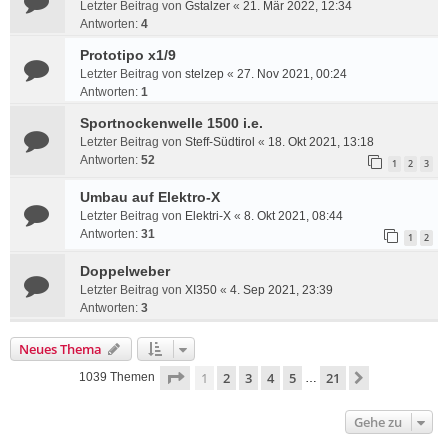
Letzter Beitrag von
Gstalzer
«
21. Mär 2022, 12:34
Antworten:
4
Prototipo x1/9
Letzter Beitrag von
stelzep
«
27. Nov 2021, 00:24
Antworten:
1
Sportnockenwelle 1500 i.e.
Letzter Beitrag von
Steff-Südtirol
«
18. Okt 2021, 13:18
Antworten:
52
1
2
3
Umbau auf Elektro-X
Letzter Beitrag von
Elektri-X
«
8. Okt 2021, 08:44
Antworten:
31
1
2
Doppelweber
Letzter Beitrag von
XI350
«
4. Sep 2021, 23:39
Antworten:
3
Neues Thema
Seite
1
von
21
1
2
3
4
5
21
Nächste
1039 Themen
…
Gehe zu