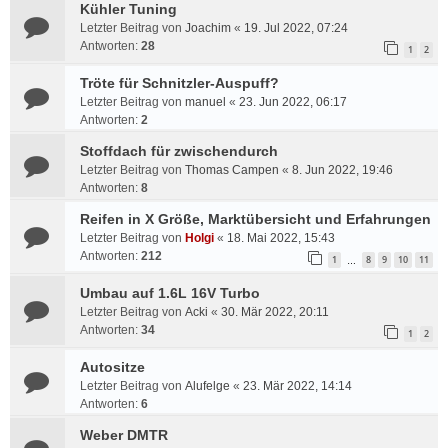
Kühler Tuning
Letzter Beitrag von
Joachim
«
19. Jul 2022, 07:24
Antworten:
28
1
2
Tröte für Schnitzler-Auspuff?
Letzter Beitrag von
manuel
«
23. Jun 2022, 06:17
Antworten:
2
Stoffdach für zwischendurch
Letzter Beitrag von
Thomas Campen
«
8. Jun 2022, 19:46
Antworten:
8
Reifen in X Größe, Marktübersicht und Erfahrungen
Letzter Beitrag von
Holgi
«
18. Mai 2022, 15:43
Antworten:
212
1
8
9
10
11
…
Umbau auf 1.6L 16V Turbo
Letzter Beitrag von
Acki
«
30. Mär 2022, 20:11
Antworten:
34
1
2
Autositze
Letzter Beitrag von
Alufelge
«
23. Mär 2022, 14:14
Antworten:
6
Weber DMTR