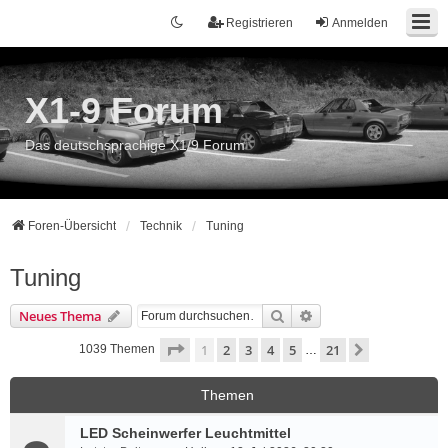
Registrieren
Anmelden
X1-9 Forum
Das deutschsprachige X1/9 Forum
Foren-Übersicht
Technik
Tuning
Tuning
Suche
Erweiterte Suche
Neues Thema
Seite
1
von
21
1
2
3
4
5
21
Nächste
1039 Themen
…
Themen
LED Scheinwerfer Leuchtmittel