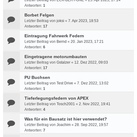
Letzter Beitrag von
ECK-BERT-ONE
«
25. Apr 2023, 17:14
Antworten:
1
Borbet Felgen
Letzter Beitrag von
joksi
«
7. Apr 2023, 18:53
Antworten:
17
Eintragung Fahrwerk Federn
Letzter Beitrag von
Bernd
«
20. Jan 2023, 17:21
Antworten:
6
Eingetragene motorumbauten
Letzter Beitrag von
Gstalzer
«
12. Dez 2022, 09:03
Antworten:
17
PU Buchsen
Letzter Beitrag von
Test Drive
«
7. Dez 2022, 13:02
Antworten:
1
Tieferlegungsfedern von APEX
Letzter Beitrag von
Tosch2001
«
2. Nov 2022, 19:41
Antworten:
4
Was für ein Bausatz ist hier verwendet?
Letzter Beitrag von
Joachim
«
28. Sep 2022, 19:57
Antworten:
7