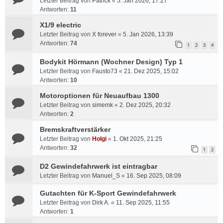
Letzter Beitrag von
Patrick
«
5. Jan 2026, 17:27
Antworten:
11
X1/9 electric
Letzter Beitrag von
X forever
«
5. Jan 2026, 13:39
Antworten:
74
1
2
3
4
Bodykit Hörmann (Wochner Design) Typ 1
Letzter Beitrag von
Fausto73
«
21. Dez 2025, 15:02
Antworten:
10
Motoroptionen für Neuaufbau 1300
Letzter Beitrag von
simemk
«
2. Dez 2025, 20:32
Antworten:
2
Bremskraftverstärker
Letzter Beitrag von
Holgi
«
1. Okt 2025, 21:25
Antworten:
32
1
2
D2 Gewindefahrwerk ist eintragbar
Letzter Beitrag von
Manuel_S
«
16. Sep 2025, 08:09
Gutachten für K-Sport Gewindefahrwerk
Letzter Beitrag von
Dirk A.
«
11. Sep 2025, 11:55
Antworten:
1