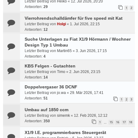
Letzter Beitrag von
Heiko
«
12. Jul 2026, 20:20
Antworten:
29
1
2
Vierrohrendschalldämfer für five speed mit Kat
Letzter Beitrag von
Holgi
«
1. Jul 2026, 22:15
Antworten:
12
Suche Unterlagen zu Fiat X1/9 Hörmann / Wochner
Design Typ 1 Umbau
Letzter Beitrag von
Martin65
«
3. Jun 2026, 17:15
Antworten:
4
KBS Felgen - Gutachten
Letzter Beitrag von
Timo
«
2. Jun 2026, 23:15
Antworten:
14
Doppelvergaser 36 DCNF
Letzter Beitrag von
jo.wa
«
29. Mär 2026, 17:41
Antworten:
51
1
2
3
Umbau auf 1850 ccm
Letzter Beitrag von
simemk
«
12. Feb 2026, 12:12
Antworten:
350
1
15
16
17
18
…
X1/9 I.E. programmierbares Steuergerät