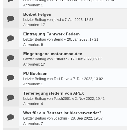
Letzter Beitrag von
ECK-BERT-ONE
«
25. Apr 2023, 17:14
Antworten:
1
Borbet Felgen
Letzter Beitrag von
joksi
«
7. Apr 2023, 18:53
Antworten:
17
Eintragung Fahrwerk Federn
Letzter Beitrag von
Bernd
«
20. Jan 2023, 17:21
Antworten:
6
Eingetragene motorumbauten
Letzter Beitrag von
Gstalzer
«
12. Dez 2022, 09:03
Antworten:
17
PU Buchsen
Letzter Beitrag von
Test Drive
«
7. Dez 2022, 13:02
Antworten:
1
Tieferlegungsfedern von APEX
Letzter Beitrag von
Tosch2001
«
2. Nov 2022, 19:41
Antworten:
4
Was für ein Bausatz ist hier verwendet?
Letzter Beitrag von
Joachim
«
28. Sep 2022, 19:57
Antworten:
7