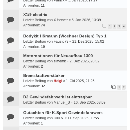
Letzter Beitrag von
Patrick
«
5. Jan 2026, 17:27
Antworten:
11
X1/9 electric
Letzter Beitrag von
X forever
«
5. Jan 2026, 13:39
Antworten:
74
1
2
3
4
Bodykit Hörmann (Wochner Design) Typ 1
Letzter Beitrag von
Fausto73
«
21. Dez 2025, 15:02
Antworten:
10
Motoroptionen für Neuaufbau 1300
Letzter Beitrag von
simemk
«
2. Dez 2025, 20:32
Antworten:
2
Bremskraftverstärker
Letzter Beitrag von
Holgi
«
1. Okt 2025, 21:25
Antworten:
32
1
2
D2 Gewindefahrwerk ist eintragbar
Letzter Beitrag von
Manuel_S
«
16. Sep 2025, 08:09
Gutachten für K-Sport Gewindefahrwerk
Letzter Beitrag von
Dirk A.
«
11. Sep 2025, 11:55
Antworten:
1