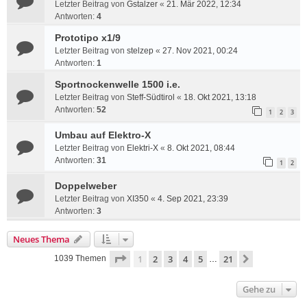
Letzter Beitrag von
Gstalzer
«
21. Mär 2022, 12:34
Antworten:
4
Prototipo x1/9
Letzter Beitrag von
stelzep
«
27. Nov 2021, 00:24
Antworten:
1
Sportnockenwelle 1500 i.e.
Letzter Beitrag von
Steff-Südtirol
«
18. Okt 2021, 13:18
Antworten:
52
1
2
3
Umbau auf Elektro-X
Letzter Beitrag von
Elektri-X
«
8. Okt 2021, 08:44
Antworten:
31
1
2
Doppelweber
Letzter Beitrag von
XI350
«
4. Sep 2021, 23:39
Antworten:
3
Neues Thema
Seite
1
von
21
1
2
3
4
5
21
Nächste
1039 Themen
…
Gehe zu