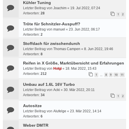
Kühler Tuning
Letzter Beitrag von
Joachim
«
19. Jul 2022, 07:24
Antworten:
28
1
2
Tröte für Schnitzler-Auspuff?
Letzter Beitrag von
manuel
«
23. Jun 2022, 06:17
Antworten:
2
Stoffdach für zwischendurch
Letzter Beitrag von
Thomas Campen
«
8. Jun 2022, 19:46
Antworten:
8
Reifen in X Größe, Marktübersicht und Erfahrungen
Letzter Beitrag von
Holgi
«
18. Mai 2022, 15:43
Antworten:
212
1
8
9
10
11
…
Umbau auf 1.6L 16V Turbo
Letzter Beitrag von
Acki
«
30. Mär 2022, 20:11
Antworten:
34
1
2
Autositze
Letzter Beitrag von
Alufelge
«
23. Mär 2022, 14:14
Antworten:
6
Weber DMTR