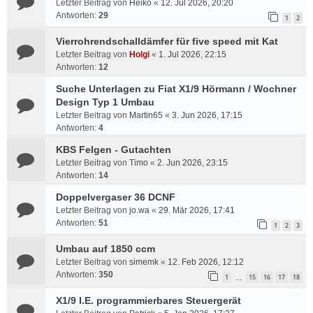
Letzter Beitrag von
Heiko
«
12. Jul 2026, 20:20
Antworten:
29
1
2
Vierrohrendschalldämfer für five speed mit Kat
Letzter Beitrag von
Holgi
«
1. Jul 2026, 22:15
Antworten:
12
Suche Unterlagen zu Fiat X1/9 Hörmann / Wochner
Design Typ 1 Umbau
Letzter Beitrag von
Martin65
«
3. Jun 2026, 17:15
Antworten:
4
KBS Felgen - Gutachten
Letzter Beitrag von
Timo
«
2. Jun 2026, 23:15
Antworten:
14
Doppelvergaser 36 DCNF
Letzter Beitrag von
jo.wa
«
29. Mär 2026, 17:41
Antworten:
51
1
2
3
Umbau auf 1850 ccm
Letzter Beitrag von
simemk
«
12. Feb 2026, 12:12
Antworten:
350
1
15
16
17
18
…
X1/9 I.E. programmierbares Steuergerät