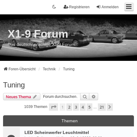
Registrieren
Anmelden
X1-9 Forum
Das deutschsprachige X1/9 Forum
Foren-Übersicht
Technik
Tuning
Tuning
Suche
Erweiterte Suche
Neues Thema
Seite
1
von
21
1
2
3
4
5
21
Nächste
1039 Themen
…
Themen
LED Scheinwerfer Leuchtmittel