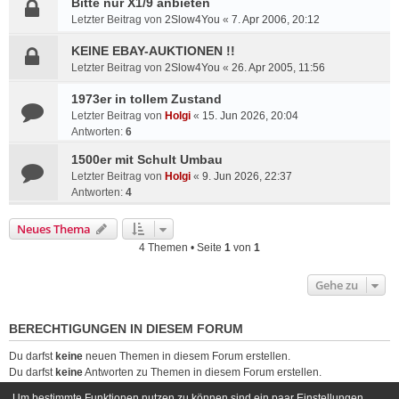
Bitte nur X1/9 anbieten
Letzter Beitrag von
2Slow4You
«
7. Apr 2006, 20:12
KEINE EBAY-AUKTIONEN !!
Letzter Beitrag von
2Slow4You
«
26. Apr 2005, 11:56
1973er in tollem Zustand
Letzter Beitrag von
Holgi
«
15. Jun 2026, 20:04
Antworten:
6
1500er mit Schult Umbau
Letzter Beitrag von
Holgi
«
9. Jun 2026, 22:37
Antworten:
4
Neues Thema
4 Themen • Seite
1
von
1
Gehe zu
BERECHTIGUNGEN IN DIESEM FORUM
Du darfst
keine
neuen Themen in diesem Forum erstellen.
Du darfst
keine
Antworten zu Themen in diesem Forum erstellen.
Du darfst deine Beiträge in diesem Forum
nicht
ändern.
Um bestimmte Funktionen nutzen zu können sind ein paar Einstellungen