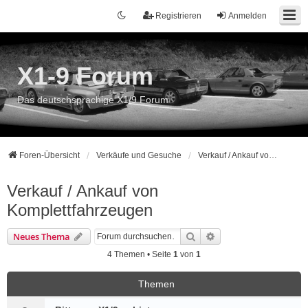
Registrieren
Anmelden
X1-9 Forum
Das deutschsprachige X1/9 Forum
Foren-Übersicht
Verkäufe und Gesuche
Verkauf / Ankauf von Komplettfahrzeugen
Verkauf / Ankauf von
Komplettfahrzeugen
Suche
Erweiterte Suche
Neues Thema
4 Themen • Seite
1
von
1
Themen