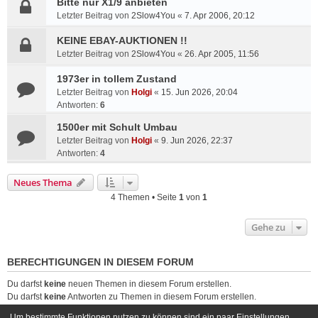
Bitte nur X1/9 anbieten
Letzter Beitrag von
2Slow4You
«
7. Apr 2006, 20:12
KEINE EBAY-AUKTIONEN !!
Letzter Beitrag von
2Slow4You
«
26. Apr 2005, 11:56
1973er in tollem Zustand
Letzter Beitrag von
Holgi
«
15. Jun 2026, 20:04
Antworten:
6
1500er mit Schult Umbau
Letzter Beitrag von
Holgi
«
9. Jun 2026, 22:37
Antworten:
4
Neues Thema
4 Themen • Seite
1
von
1
Gehe zu
BERECHTIGUNGEN IN DIESEM FORUM
Du darfst
keine
neuen Themen in diesem Forum erstellen.
Du darfst
keine
Antworten zu Themen in diesem Forum erstellen.
Du darfst deine Beiträge in diesem Forum
nicht
ändern.
Um bestimmte Funktionen nutzen zu können sind ein paar Einstellungen