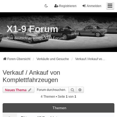
Registrieren
Anmelden
X1-9 Forum
Das deutschsprachige X1/9 Forum
Foren-Übersicht
Verkäufe und Gesuche
Verkauf / Ankauf von Komplettfahrzeugen
Verkauf / Ankauf von
Komplettfahrzeugen
Suche
Erweiterte Suche
Neues Thema
4 Themen • Seite
1
von
1
Themen