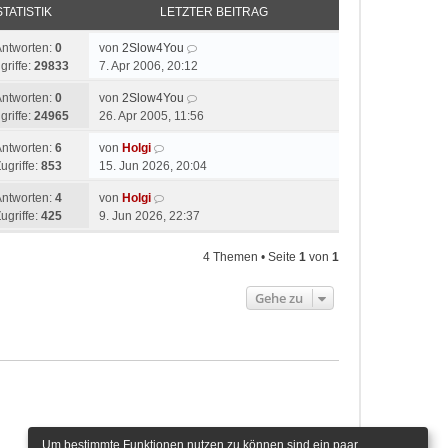
STATISTIK
LETZTER BEITRAG
Antworten:
0
von
2Slow4You
griffe:
29833
7. Apr 2006, 20:12
Antworten:
0
von
2Slow4You
griffe:
24965
26. Apr 2005, 11:56
Antworten:
6
von
Holgi
ugriffe:
853
15. Jun 2026, 20:04
Antworten:
4
von
Holgi
ugriffe:
425
9. Jun 2026, 22:37
4 Themen • Seite
1
von
1
Gehe zu
Um bestimmte Funktionen nutzen zu können sind ein paar