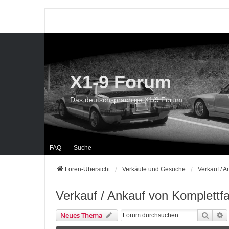
X1-9 Forum
Das deutschsprachige X1/9 Forum
FAQ
Suche
Foren-Übersicht
Verkäufe und Gesuche
Verkauf / 
Verkauf / Ankauf von Komplettf
Suche
E
Neues Thema