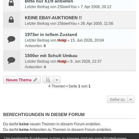
Bitte nur X1/9 anbieten
Letzter Beitrag von
2Slow4You
«
7. Apr 2006, 20:12
KEINE EBAY-AUKTIONEN !!
Letzter Beitrag von
2Slow4You
«
26. Apr 2005, 11:56
1973er in tollem Zustand
Letzter Beitrag von
Holgi
«
15. Jun 2026, 20:04
Antworten:
6
1500er mit Schult Umbau
Letzter Beitrag von
Holgi
«
9. Jun 2026, 22:37
Antworten:
4
Neues Thema
4 Themen • Seite
1
von
1
Gehe zu
BERECHTIGUNGEN IN DIESEM FORUM
Du darfst
keine
neuen Themen in diesem Forum erstellen.
Du darfst
keine
Antworten zu Themen in diesem Forum erstellen.
Du darfst deine Beiträge in diesem Forum
nicht
ändern.
Um bestimmte Funktionen nutzen zu können sind ein paar Einstellungen