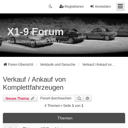
Registrieren
Anmelden
X1-9 Forum
Das deutschsprachige X1/9 Forum
Foren-Übersicht
Verkäufe und Gesuche
Verkauf / Ankauf von Komplettfahrzeugen
Verkauf / Ankauf von
Komplettfahrzeugen
Suche
Erweiterte Suche
Neues Thema
4 Themen • Seite
1
von
1
Themen