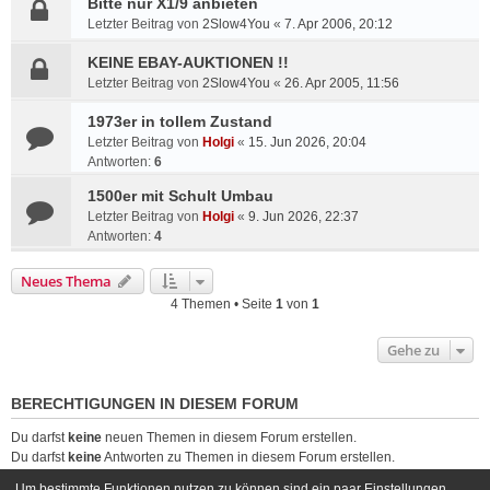
Bitte nur X1/9 anbieten
Letzter Beitrag von
2Slow4You
«
7. Apr 2006, 20:12
KEINE EBAY-AUKTIONEN !!
Letzter Beitrag von
2Slow4You
«
26. Apr 2005, 11:56
1973er in tollem Zustand
Letzter Beitrag von
Holgi
«
15. Jun 2026, 20:04
Antworten:
6
1500er mit Schult Umbau
Letzter Beitrag von
Holgi
«
9. Jun 2026, 22:37
Antworten:
4
Neues Thema
4 Themen • Seite
1
von
1
Gehe zu
BERECHTIGUNGEN IN DIESEM FORUM
Du darfst
keine
neuen Themen in diesem Forum erstellen.
Du darfst
keine
Antworten zu Themen in diesem Forum erstellen.
Du darfst deine Beiträge in diesem Forum
nicht
ändern.
Um bestimmte Funktionen nutzen zu können sind ein paar Einstellungen