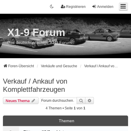
Registrieren
Anmelden
X1-9 Forum
Das deutschsprachige X1/9 Forum
Foren-Übersicht
Verkäufe und Gesuche
Verkauf / Ankauf von Komplettfahrzeugen
Verkauf / Ankauf von
Komplettfahrzeugen
Suche
Erweiterte Suche
Neues Thema
4 Themen • Seite
1
von
1
Themen