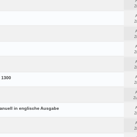
Z
Z
Z
Z
Z
s 1300
Z
Zu
anuell in englische Ausgabe
Z
Z