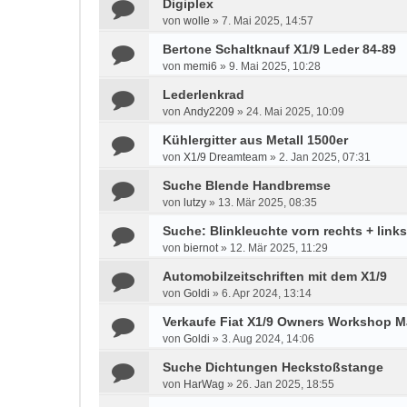
Digiplex
von
wolle
»
7. Mai 2025, 14:57
Bertone Schaltknauf X1/9 Leder 84-89
von
memi6
»
9. Mai 2025, 10:28
Lederlenkrad
von
Andy2209
»
24. Mai 2025, 10:09
Kühlergitter aus Metall 1500er
von
X1/9 Dreamteam
»
2. Jan 2025, 07:31
Suche Blende Handbremse
von
lutzy
»
13. Mär 2025, 08:35
Suche: Blinkleuchte vorn rechts + link
von
biernot
»
12. Mär 2025, 11:29
Automobilzeitschriften mit dem X1/9
von
Goldi
»
6. Apr 2024, 13:14
Verkaufe Fiat X1/9 Owners Workshop M
von
Goldi
»
3. Aug 2024, 14:06
Suche Dichtungen Heckstoßstange
von
HarWag
»
26. Jan 2025, 18:55