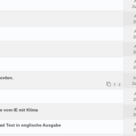
Zu
Z
Z
Z
Z
worden.
A
Zu
1
2
Z
 vom IE mit Klima
Z
ad Test in englische Ausgabe
Z