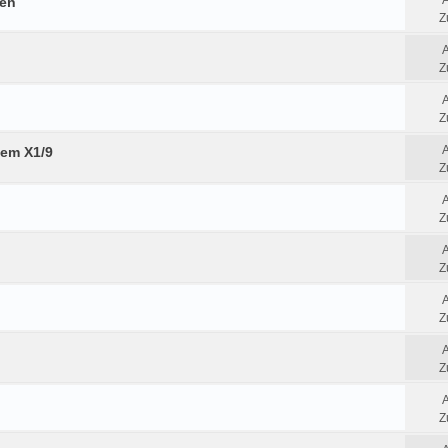
fen
Z
Z
Z
tem X1/9
Z
Z
Z
Z
Z
Z