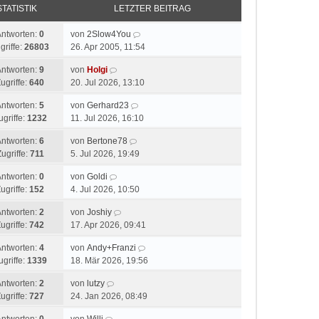
STATISTIK
LETZTER BEITRAG
Antworten:
0
von
2Slow4You
griffe:
26803
26. Apr 2005, 11:54
Antworten:
9
von
Holgi
ugriffe:
640
20. Jul 2026, 13:10
Antworten:
5
von
Gerhard23
ugriffe:
1232
11. Jul 2026, 16:10
Antworten:
6
von
Bertone78
ugriffe:
711
5. Jul 2026, 19:49
Antworten:
0
von
Goldi
ugriffe:
152
4. Jul 2026, 10:50
Antworten:
2
von
Joshiy
ugriffe:
742
17. Apr 2026, 09:41
Antworten:
4
von
Andy+Franzi
ugriffe:
1339
18. Mär 2026, 19:56
Antworten:
2
von
lutzy
ugriffe:
727
24. Jan 2026, 08:49