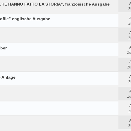
 CHE HANNO FATTO LA STORIA", französische Ausgabe
Z
rofile" englische Ausgabe
Z
Z
eber
Zu
Zu
e Anlage
Z
Zu
Z
Z