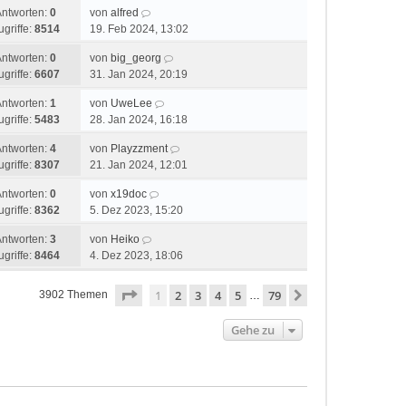
Antworten:
0
von
alfred
ugriffe:
8514
19. Feb 2024, 13:02
Antworten:
0
von
big_georg
ugriffe:
6607
31. Jan 2024, 20:19
Antworten:
1
von
UweLee
ugriffe:
5483
28. Jan 2024, 16:18
Antworten:
4
von
Playzzment
ugriffe:
8307
21. Jan 2024, 12:01
Antworten:
0
von
x19doc
ugriffe:
8362
5. Dez 2023, 15:20
Antworten:
3
von
Heiko
ugriffe:
8464
4. Dez 2023, 18:06
Seite
1
von
79
1
2
3
4
5
79
Nächste
3902 Themen
…
Gehe zu