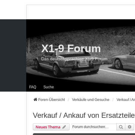
X1-9 Forum
Das deutschsprachige X1/9 Forum
FAQ
Suche
Foren-Übersicht
Verkäufe und Gesuche
Verkauf / A
Verkauf / Ankauf von Ersatzteil
Suche
E
Neues Thema