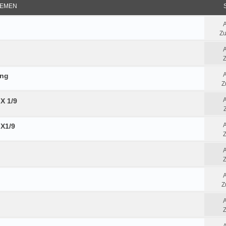
EMEN
Zu
Z
ung
Z
X 1/9
Z
 X1/9
Z
Z
Z
Z