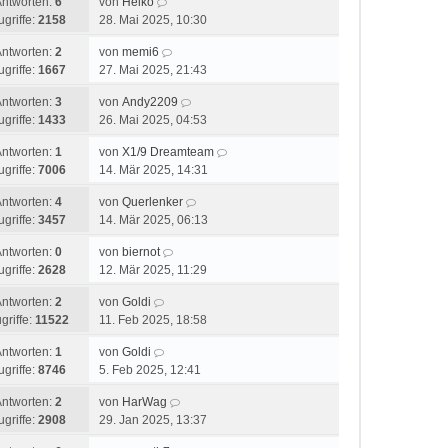
Antworten:
6
von
Heiko
ugriffe:
2158
28. Mai 2025, 10:30
Antworten:
2
von
memi6
ugriffe:
1667
27. Mai 2025, 21:43
Antworten:
3
von
Andy2209
ugriffe:
1433
26. Mai 2025, 04:53
Antworten:
1
von
X1/9 Dreamteam
ugriffe:
7006
14. Mär 2025, 14:31
Antworten:
4
von
Querlenker
ugriffe:
3457
14. Mär 2025, 06:13
Antworten:
0
von
biernot
ugriffe:
2628
12. Mär 2025, 11:29
Antworten:
2
von
Goldi
griffe:
11522
11. Feb 2025, 18:58
Antworten:
1
von
Goldi
ugriffe:
8746
5. Feb 2025, 12:41
Antworten:
2
von
HarWag
ugriffe:
2908
29. Jan 2025, 13:37