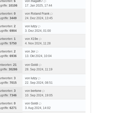
Antworten:
6
von
magath7
griffe:
10106
17. Jan 2025, 17:44
Antworten:
0
von
Roland Frank
ugriffe:
3449
24. Dez 2024, 13:45
Antworten:
2
von
lutzy
ugriffe:
6904
3. Dez 2024, 01:00
Antworten:
1
von
X19e
ugriffe:
5750
4. Nov 2024, 11:28
Antworten:
2
von
Jor
ugriffe:
6936
13. Okt 2024, 10:04
ntworten:
21
von
Goldi
griffe:
30286
28. Sep 2024, 11:19
Antworten:
3
von
lutzy
ugriffe:
7015
22. Sep 2024, 08:51
Antworten:
3
von
bertone
ugriffe:
7346
10. Sep 2024, 19:05
Antworten:
0
von
Goldi
ugriffe:
6271
3. Aug 2024, 14:02