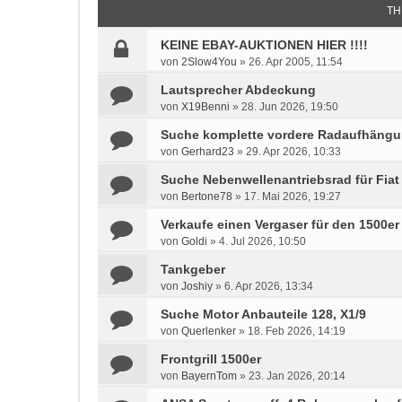
TH
KEINE EBAY-AUKTIONEN HIER !!!!
von
2Slow4You
»
26. Apr 2005, 11:54
Lautsprecher Abdeckung
von
X19Benni
»
28. Jun 2026, 19:50
Suche komplette vordere Radaufhäng
von
Gerhard23
»
29. Apr 2026, 10:33
Suche Nebenwellenantriebsrad für Fiat 
von
Bertone78
»
17. Mai 2026, 19:27
Verkaufe einen Vergaser für den 1500er
von
Goldi
»
4. Jul 2026, 10:50
Tankgeber
von
Joshiy
»
6. Apr 2026, 13:34
Suche Motor Anbauteile 128, X1/9
von
Querlenker
»
18. Feb 2026, 14:19
Frontgrill 1500er
von
BayernTom
»
23. Jan 2026, 20:14