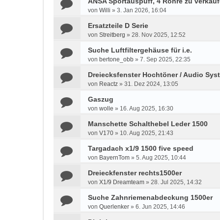
ANSA Sportauspuff, 4 Rohre zu verkau
von
Willi
»
3. Jan 2026, 16:04
Ersatzteile D Serie
von
Streitberg
»
28. Nov 2025, 12:52
Suche Luftfiltergehäuse für i.e.
von
bertone_obb
»
7. Sep 2025, 22:35
Dreiecksfenster Hochtöner / Audio Sys
von
Reactz
»
31. Dez 2024, 13:05
Gaszug
von
wolle
»
16. Aug 2025, 16:30
Manschette Schalthebel Leder 1500
von
V170
»
10. Aug 2025, 21:43
Targadach x1/9 1500 five speed
von
BayernTom
»
5. Aug 2025, 10:44
Dreieckfenster rechts1500er
von
X1/9 Dreamteam
»
28. Jul 2025, 14:32
Suche Zahnriemenabdeckung 1500er
von
Querlenker
»
6. Jun 2025, 14:46