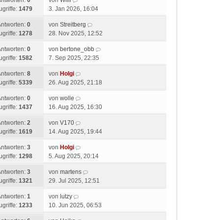
Antworten:
0
von
Willi
ugriffe:
1479
3. Jan 2026, 16:04
Antworten:
0
von
Streitberg
ugriffe:
1278
28. Nov 2025, 12:52
Antworten:
0
von
bertone_obb
ugriffe:
1582
7. Sep 2025, 22:35
Antworten:
8
von
Holgi
ugriffe:
5339
26. Aug 2025, 21:18
Antworten:
0
von
wolle
ugriffe:
1437
16. Aug 2025, 16:30
Antworten:
2
von
V170
ugriffe:
1619
14. Aug 2025, 19:44
Antworten:
3
von
Holgi
ugriffe:
1298
5. Aug 2025, 20:14
Antworten:
3
von
martens
ugriffe:
1321
29. Jul 2025, 12:51
Antworten:
1
von
lutzy
ugriffe:
1233
10. Jun 2025, 06:53