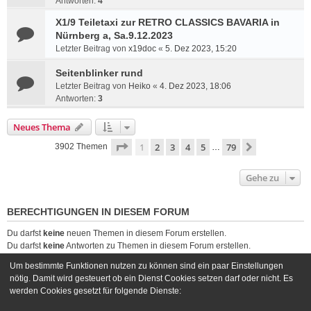
Antworten:
4
X1/9 Teiletaxi zur RETRO CLASSICS BAVARIA in
Nürnberg a, Sa.9.12.2023
Letzter Beitrag von
x19doc
«
5. Dez 2023, 15:20
Seitenblinker rund
Letzter Beitrag von
Heiko
«
4. Dez 2023, 18:06
Antworten:
3
Neues Thema
Seite
1
von
79
1
2
3
4
5
79
Nächste
3902 Themen
…
Gehe zu
BERECHTIGUNGEN IN DIESEM FORUM
Du darfst
keine
neuen Themen in diesem Forum erstellen.
Du darfst
keine
Antworten zu Themen in diesem Forum erstellen.
Du darfst deine Beiträge in diesem Forum
nicht
ändern.
Um bestimmte Funktionen nutzen zu können sind ein paar Einstellungen
Du darfst deine Beiträge in diesem Forum
nicht
löschen.
nötig. Damit wird gesteuert ob ein Dienst Cookies setzen darf oder nicht. Es
Du darfst
keine
Dateianhänge in diesem Forum erstellen.
werden Cookies gesetzt für folgende Dienste: