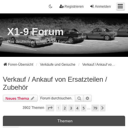
Registrieren
Anmelden
X1-9 Forum
Das deutschsprachige X1/9 Forum
Foren-Übersicht
Verkäufe und Gesuche
Verkauf / Ankauf von Ersatzteilen / Zubehör
Verkauf / Ankauf von Ersatzteilen /
Zubehör
Suche
Erweiterte Suche
Neues Thema
Seite
1
von
79
1
2
3
4
5
79
Nächste
3902 Themen
…
Themen